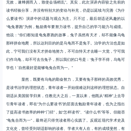
无效，遂蜂拥而入，致使会场稍乱”。其实，此次演讲内容较之先前的
读书经验分享，并没有特别大的变动与补充，仍是以延续与完善《为什
么要读书》演讲中的话题与观点为主。只不过，最后胡适还风趣的以
“龟兔赛跑”为例，勉励青年要努力读书，提升自己的学习能力与成绩。
他说：“你们都知道龟兔赛跑的故事，兔子虽然有天才，却不能像乌龟
那样拼命地爬，所以达到目的的是乌龟而不是兔子。治学的方法也是如
此，宁可我们没有天才拼命地努力，不可自恃天才去睡一大觉，宁可我
们作乌龟，却不可去当兔子，所以我们的口号是：‘兔子学不得，乌龟可
学也！’自然最好是能够龟兔合而为一。”
显然，既要有乌龟的勤奋努力，又要有兔子那样的高效优秀，
是读书治学的理想状态，青年读者一开始很难达到这样的理想状态。自
胡适从美国留学归来，任教北大之后，一直以来，他既从“精神”上去导
引青年读者，即在“为什么要读书”的层面去勉励青年读者，也为之指出
了提高读书效率的种种“门径”，如“怎样读书”、“读什么书”等等。但能否
“龟兔合而为一”，最终还只得凭读者用心实践了。反观近现代学术史及
文化史，曾经受到胡适影响的读者、学者大有人在，有的成绩斐然，有