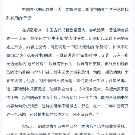
中国古代书籍数量巨大、卷帙浩繁，胡适帮助青年学子尽快找
到有用的“干货”
在胡适看来，中国古代书籍数量巨大、卷帙浩繁，普通读者很
难一一读完。即使有过“经史子集”的大致分类，历朝历代流传下来的著
述之杂多、内容之交错，简直就是一个巨大无比的“杂货铺”。如果不明
白自己“为什么要读书”的话，一旦钻进这个“杂货铺”中，无异于步入一所
无边无际的“超经迷宫”，很难有所作为、很难有所突破。但只要明确自
己的读书目的与学习门径，就不必为此感到恐惧。为此，胡适劝勉广大
青年读者，他说，“读中国书不够乐趣，我们要另开生路，辟殖民地。
读书要读到有乐而无苦。能做到这地步，书中便有无穷。希望大家不要
怕读书，起初的确要查阅字典，但假使能下一年苦功，能把所读的书的
内容句句分析清楚，这样的继续不断做去，那么，在一、二年中定可开
辟一个乐园，还只怕求知的欲望太大，来不及读呢。”
实际上，胡适对青年读书的目的、方法乃至治学都非常重视，
一直在思考如何让青年读书更有效率，更“现代化”。在此次演讲之前，