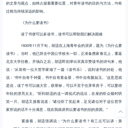
的文章与观点，始终占据着重要位置，对青年读书的目的与方法，均有
过相当持续深远的影响。
《为什么要读书》
读了书便可以多读书，读书可以帮助我们解决困难
1930年11月下旬，胡适在上海青年会的演讲，题为《为什么要
读书》。当时，他已辞去中国公学校长一职，正准备携家眷北上，重返
北京大学任教。开场白之后，胡适即刻举出宋真宗赞读书的诗句来，他
说：“从前有一位大哲学家做了一篇《读书乐》，说到读书的好处，他
说：‘书中自有千钟粟，书中自有黄金屋，书中自有颜如玉。’这意思就
是说，读了书可以做大官，获厚禄，可以不至于住茅草房子，可以娶得
年轻的漂亮太太。”听到胡适的这一调侃式的说法，在座的听众顿时哄
笑一片。胡适又接着说道：“诸位听了笑起来，足见诸位对于这位哲学
家所说的话不十分满意，现在我就讲所以要读书的别的原因。”
紧接着，胡适强调说：“为什么要读书？有三点可以讲：第