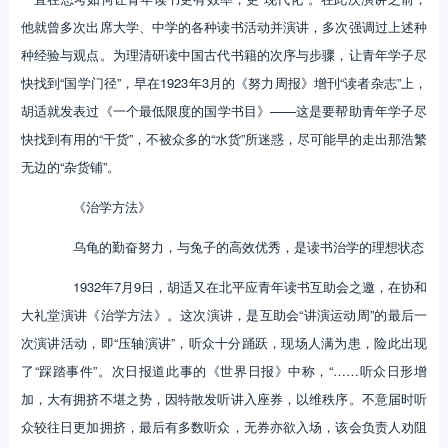
他就曾多次出席大学、中学的各种读书活动并演讲，多次强调过上述种
种经验与观点。为理清研读中国古代书籍的次序与步骤，让青年学子尽
快找到“国学门径”，早在1923年3月的《努力周报》增刊“读者杂志”上，
胡适就发表过《一个最低限度的国学书目》——这是要帮助青年学子尽
快找到有用的“干货”，不被众多的“水货”所迷惑，尽可能早的走出那浩繁
无边的“杂货铺”。
《治学方法》
乌龟的勤奋努力，与兔子的高效优秀，是读书治学的理想状态
1932年7月9日，胡适又在北平应青年读书互助会之邀，在协和
大礼堂演讲《治学方法》。这次演讲，是互助会“讲演运动周”的最后一
次演讲活动，即“压轴演讲”，听众十分踊跃，现场人满为患，险此出现
了“踩踏事件”。次日报道此事的《世界日报》中称，“……听众日形增
加，大有拥挤不堪之势，因特散发听讲入座券，以维秩序。不意届时听
众较往日更加拥挤，最后有多数听众，无券亦欲入场，该会负责人劝阻