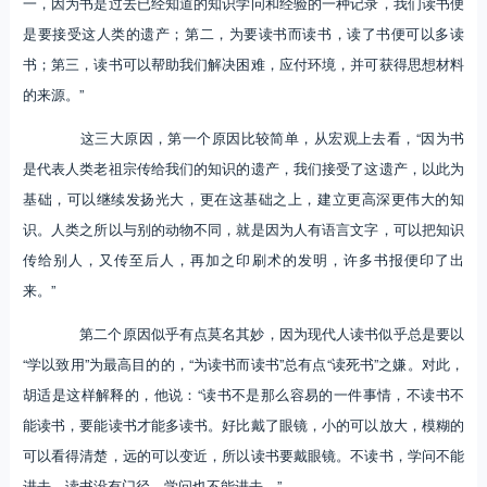
一，因为书是过去已经知道的知识学问和经验的一种记录，我们读书便
是要接受这人类的遗产；第二，为要读书而读书，读了书便可以多读
书；第三，读书可以帮助我们解决困难，应付环境，并可获得思想材料
的来源。”
这三大原因，第一个原因比较简单，从宏观上去看，“因为书
是代表人类老祖宗传给我们的知识的遗产，我们接受了这遗产，以此为
基础，可以继续发扬光大，更在这基础之上，建立更高深更伟大的知
识。人类之所以与别的动物不同，就是因为人有语言文字，可以把知识
传给别人，又传至后人，再加之印刷术的发明，许多书报便印了出
来。”
第二个原因似乎有点莫名其妙，因为现代人读书似乎总是要以
“学以致用”为最高目的的，“为读书而读书”总有点“读死书”之嫌。对此，
胡适是这样解释的，他说：“读书不是那么容易的一件事情，不读书不
能读书，要能读书才能多读书。好比戴了眼镜，小的可以放大，模糊的
可以看得清楚，远的可以变近，所以读书要戴眼镜。不读书，学问不能
进去，读书没有门径，学问也不能进去。”