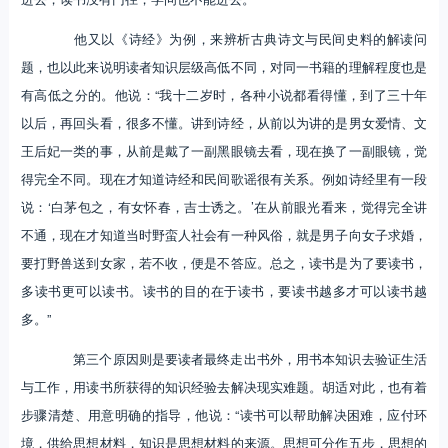
他又以《诗经》为例，来辨析古典诗文与民间史料的解读问
题，也以此来说明读者知识层级高低不同，对同一书籍的理解程度也是
有高低之分的。他说：“我十二岁时，各种小说都看得懂，到了三十年
以后，再回头看，很多不懂。讲到诗经，从前以为讲的是男女爱情、文
王后妃一类的事，从前是戴了一副黑眼镜去看，现在换了一副眼镜，觉
得完全不同。现在才知道诗经和民间歌谣很有关系。例如诗经里有一段
说：‘白茅包之，有女怀春，吉士诱之。’在从前眼光看来，觉得完全讲
不通，现在才知道当时野蛮人社会有一种风俗，就是男子向女子求婚，
要打野兽送到女家，若不收，便是不答应。总之，读书是为了要读书，
多读书更可以读书。读书的目的在于读书，要读书越多才可以读书越
多。”
第三个原因则是要读者最终走出书外，用书本知识去验证生活
与工作，用读书所获得的知识经验去解决现实难题。胡适对此，也有着
步骤清楚、用意明确的指导，他说：“读书可以帮助解决困难，应付环
境，供给思想材料，知识是思想材料的来源。思想可分作五步，思想的