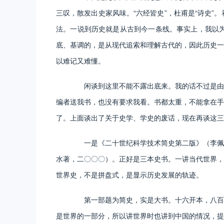
三叹，散发出史家风味。“六经皆史”，杜甫是“诗史
法。一说到历史就是从古到今一条线。事实上，我以
底、基调的，是从现代追索和理解古代的，因此历史一
以难记又难懂。
闲谈到这里不能不露出底来。我的话不过是由前
编者送我书，也没有要求我看。书都太重，不能拿在手
了。上面谈出了关于史学、学史的废话，现在再谈这三
一是《二十世纪科学技术简史第二版》（李佩珊
水著，二〇〇〇）。正好是三本史书。一讲当代世界，
世界史，不是拼盘式，是显示历史发展的轨迹。
第一部题为简史，实是大书。十六开本，八百多
是世界的一部分，所以讲世界时也讲到中国的情况，提