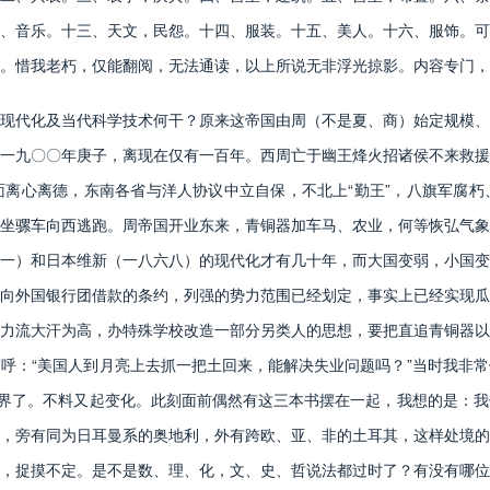
、音乐。十三、天文，民怨。十四、服装。十五、美人。十六、服饰。可
。惜我老朽，仅能翻阅，无法通读，以上所说无非浮光掠影。内容专门，
代化及当代科学技术何干？原来这帝国由周（不是夏、商）始定规模、
一九〇〇年庚子，离现在仅有一百年。西周亡于幽王烽火招诸侯不来救援
离心离德，东南各省与洋人协议中立自保，不北上“勤王”，八旗军腐朽
坐骡车向西逃跑。周帝国开业东来，青铜器加车马、农业，何等恢弘气象
一）和日本维新（一八六八）的现代化才有几十年，而大国变弱，小国变
向外国银行团借款的条约，列强的势力范围已经划定，事实上已经实现瓜
力流大汗为高，办特殊学校改造一部分另类人的思想，要把直追青铜器以
呼：“美国人到月亮上去抓一把土回来，能解决失业问题吗？”当时我非
境界了。不料又起变化。此刻面前偶然有这三本书摆在一起，我想的是：
，旁有同为日耳曼系的奥地利，外有跨欧、亚、非的土耳其，这样处境的
，捉摸不定。是不是数、理、化，文、史、哲说法都过时了？有没有哪位