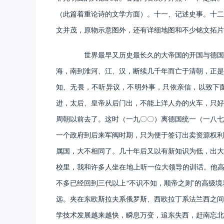
（此篇着重论诗的文学方面）。十一、记述史事。十二
文并茂，原物示意图外，还有详细地图和不少铭文拓片
世界最早又历史最长久的大帝国的开国与德国现
海，南到淮河、江、汉，断续几千年而亡于清朝，正是
知、无畏，不听异议，不明外事，只依亲信，以致下面
进，太后、皇帝从后门出，不能上洋人办的火车，只好
周朝以前去了。这时（一九〇〇）离德国统一（一八七
一个政府到后来军阀时期，只为便于签订出卖资源权利
属国，大不相同了。几十年后又以有新知识为低，出大
校里，我和许多人坐在地上听一位大领导的训话。他高
不多已经回到三代以上“不识不知，顺帝之则”的高级
远。夹在东欧斯拉夫系俄罗斯、西欧拉丁系法兰西之间
学技术发展越来越快，瞬息万变，追东失西，赶南忘北