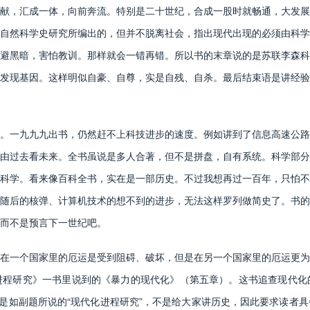
献，汇成一体，向前奔流。特别是二十世纪，合成一股时就畅通，大发展
自然科学史研究所编出的，但并不脱离社会，指出现代出现的必须由科学
避黑暗，害怕教训。那样就会一错再错。所以书的末章说的是苏联李森科
发现基因。这样明似自豪、自尊，实是自残、自杀。最后结束语是讲经验
一九九九出书，仍然赶不上科技进步的速度。例如讲到了信息高速公路
由过去看未来。全书虽说是多人合著，但不是拼盘，自有系统。科学部分
科学。看来像百科全书，实在是一部历史。不过我想再过一百年，只怕不
随后的核弹、计算机技术的想不到的进步，无法这样罗列做简史了。书的
而不是预言下一世纪吧。
一个国家里的厄运是受到阻碍、破坏，但是在另一个国家里的厄运更为
进程研究》一书里说到的《暴力的现代化》（第五章）。这书追查现代化
，是如副题所说的“现代化进程研究”，不是给大家讲历史，因此要求读者