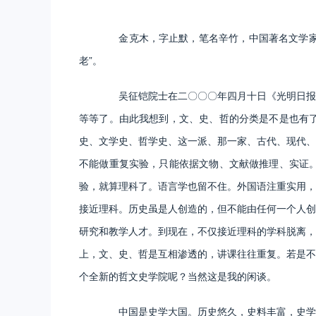
金克木，字止默，笔名辛竹，中国著名文学家，
老”。
吴征铠院士在二〇〇〇年四月十日《光明日报》
等等了。由此我想到，文、史、哲的分类是不是也有
史、文学史、哲学史、这一派、那一家、古代、现代、
不能做重复实验，只能依据文物、文献做推理、实证
验，就算理科了。语言学也留不住。外国语注重实用，
接近理科。历史虽是人创造的，但不能由任何一个人创
研究和教学人才。到现在，不仅接近理科的学科脱离，
上，文、史、哲是互相渗透的，讲课往往重复。若是不
个全新的哲文史学院呢？当然这是我的闲谈。
中国是史学大国。历史悠久，史料丰富，史学发