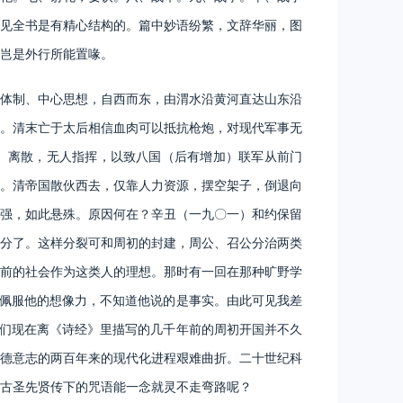
见全书是有精心结构的。篇中妙语纷繁，文辞华丽，图
岂是外行所能置喙。
体制、中心思想，自西而东，由渭水沿黄河直达山东沿
。清末亡于太后相信血肉可以抵抗枪炮，对现代军事无
、离散，无人指挥，以致八国（后有增加）联军从前门
。清帝国散伙西去，仅靠人力资源，摆空架子，倒退向
强，如此悬殊。原因何在？辛丑（一九〇一）和约保留
分了。这样分裂可和周初的封建，周公、召公分治两类
前的社会作为这类人的理想。那时有一回在那种旷野学
常佩服他的想像力，不知道他说的是事实。由此可见我差
我们现在离《诗经》里描写的几千年前的周初开国并不久
德意志的两百年来的现代化进程艰难曲折。二十世纪科
古圣先贤传下的咒语能一念就灵不走弯路呢？