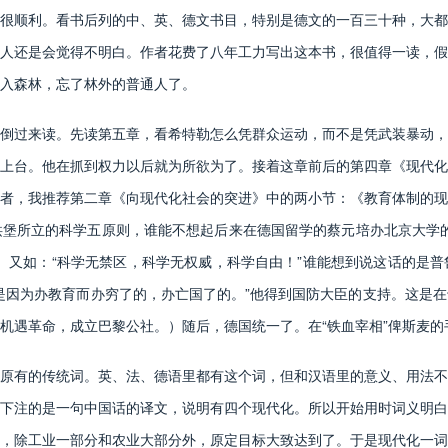
很顺利。看书后列的中、英、德文书目，特别是德文的一百三十种，大都
人还是会觉得不明白。作者花费了八年工力写出这本书，很值得一读，假
入森林，忘了林外的普通人了。
过来读。先读第五章，看希特勒怎么凭群众运动，而不是凭武装暴动，
上台。他在抓到权力以后就为所欲为了。接着这章前后的第四章《现代化
者，我推荐第二章《向现代化社会的突进》中的两小节：《教育体制的现
堡所立的科学五原则，谁能不想起后来在德国留学的蔡元培办北京大学的
。又如：“科学无禁区，科学无权威，科学自由！”谁能想到说这话的是
是因为办教育而办穷了的，办亡国了的。”他得到国防大臣的支持。这是
机遇革命，成立巴黎公社。）随后，德国统一了。在“铁血宰相”俾斯麦
有的传统词。英、法、德语里都有这个词，但和汉语里的意义、用法不
下注的是一句中国话的译文，说明有四个现代化。所以开始用时词义明白
，除工业一部分和农业大部分外，原定目标大致达到了。于是现代化一词