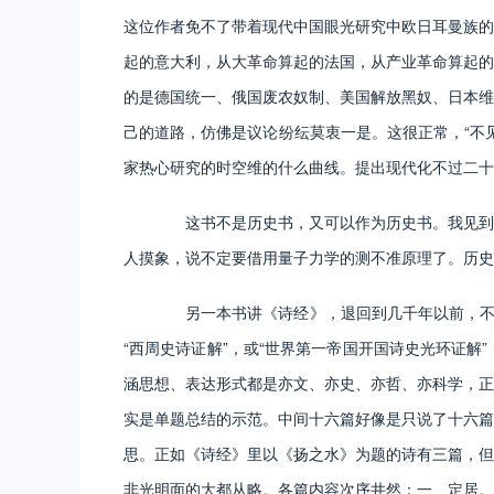
这位作者免不了带着现代中国眼光研究中欧日耳曼族的
起的意大利，从大革命算起的法国，从产业革命算起的
的是德国统一、俄国废农奴制、美国解放黑奴、日本维
己的道路，仿佛是议论纷纭莫衷一是。这很正常，“不
家热心研究的时空维的什么曲线。提出现代化不过二十
这书不是历史书，又可以作为历史书。我见到过
人摸象，说不定要借用量子力学的测不准原理了。历史
另一本书讲《诗经》，退回到几千年以前，不过
“西周史诗证解”，或“世界第一帝国开国诗史光环证
涵思想、表达形式都是亦文、亦史、亦哲、亦科学，正
实是单题总结的示范。中间十六篇好像是只说了十六篇
思。正如《诗经》里以《扬之水》为题的诗有三篇，但
非光明面的大都从略。各篇内容次序井然：一、定居。