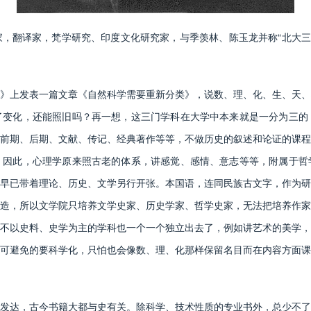
翻译家，梵学研究、印度文化研究家，与季羡林、陈玉龙并称“北大三支
上发表一篇文章《自然科学需要重新分类》，说数、理、化、生、天、
了变化，还能照旧吗？再一想，这三门学科在大学中本来就是一分为三的
前期、后期、文献、传记、经典著作等等，不做历史的叙述和论证的课程
。因此，心理学原来照古老的体系，讲感觉、感情、意志等等，附属于哲
早已带着理论、历史、文学另行开张。本国语，连同民族古文字，作为研
造，所以文学院只培养文学史家、历史学家、哲学史家，无法把培养作家
不以史料、史学为主的学科也一个一个独立出去了，例如讲艺术的美学，
可避免的要科学化，只怕也会像数、理、化那样保留名目而在内容方面课
达，古今书籍大都与史有关。除科学、技术性质的专业书外，总少不了