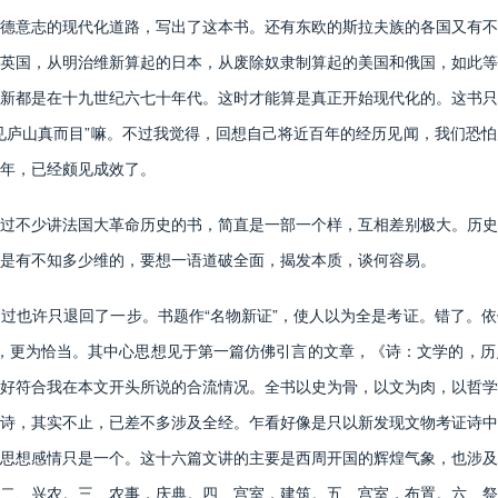
德意志的现代化道路，写出了这本书。还有东欧的斯拉夫族的各国又有不
英国，从明治维新算起的日本，从废除奴隶制算起的美国和俄国，如此等
新都是在十九世纪六七十年代。这时才能算是真正开始现代化的。这书只
见庐山真而目”嘛。不过我觉得，回想自己将近百年的经历见闻，我们恐
年，已经颇见成效了。
不少讲法国大革命历史的书，简直是一部一个样，互相差别极大。历史
是有不知多少维的，要想一语道破全面，揭发本质，谈何容易。
也许只退回了一步。书题作“名物新证”，使人以为全是考证。错了。依
解”，更为恰当。其中心思想见于第一篇仿佛引言的文章，《诗：文学的，
好符合我在本文开头所说的合流情况。全书以史为骨，以文为肉，以哲学
诗，其实不止，已差不多涉及全经。乍看好像是只以新发现文物考证诗中
思想感情只是一个。这十六篇文讲的主要是西周开国的辉煌气象，也涉及
二、兴农。三、农事，庆典。四、宫室，建筑。五、宫室，布置。六、祭