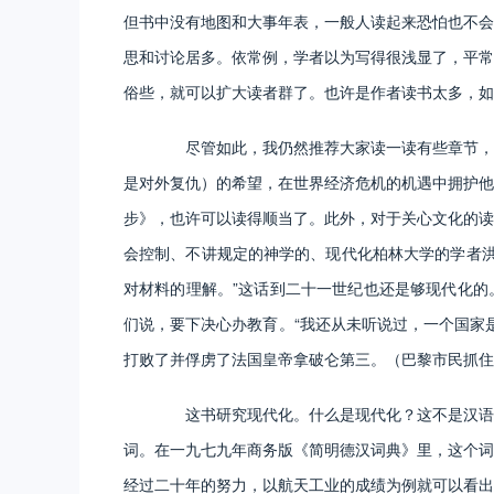
但书中没有地图和大事年表，一般人读起来恐怕也不会
思和讨论居多。依常例，学者以为写得很浅显了，平常
俗些，就可以扩大读者群了。也许是作者读书太多，如
尽管如此，我仍然推荐大家读一读有些章节，倒
是对外复仇）的希望，在世界经济危机的机遇中拥护他
步》，也许可以读得顺当了。此外，对于关心文化的读
会控制、不讲规定的神学的、现代化柏林大学的学者洪
对材料的理解。”这话到二十一世纪也还是够现代化的
们说，要下决心办教育。“我还从未听说过，一个国家
打败了并俘虏了法国皇帝拿破仑第三。（巴黎市民抓住
这书研究现代化。什么是现代化？这不是汉语原
词。在一九七九年商务版《简明德汉词典》里，这个词
经过二十年的努力，以航天工业的成绩为例就可以看出