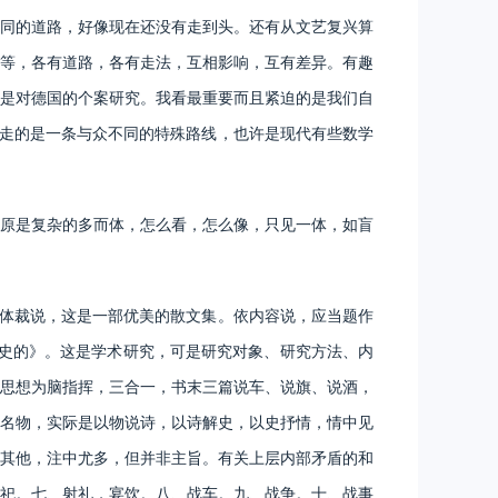
同的道路，好像现在还没有走到头。还有从文艺复兴算
等，各有道路，各有走法，互相影响，互有差异。有趣
是对德国的个案研究。我看最重要而且紧迫的是我们自
怕走的是一条与众不同的特殊路线，也许是现代有些数学
原是复杂的多而体，怎么看，怎么像，只见一体，如盲
体裁说，这是一部优美的散文集。依内容说，应当题作
历史的》。这是学术研究，可是研究对象、研究方法、内
思想为脑指挥，三合一，书末三篇说车、说旗、说酒，
名物，实际是以物说诗，以诗解史，以史抒情，情中见
其他，注中尤多，但并非主旨。有关上层内部矛盾的和
祀。七、射礼，宴饮。八、战车。九、战争。十、战事