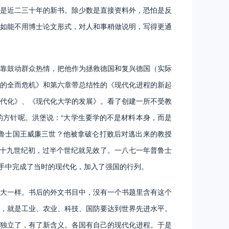
是近二三十年的新书。除少数是直接资料外，恐怕是反
如能不用博士论文形式，对人和事稍做说明，写得更通
靠鼓动群众热情，把他作为拯救德国和复兴德国（实际
的全而危机》和第六章带总结性的《现代化进程的新起
代化》、《现代化大学的发展》。看了创建一所不受教
方针呢。洪堡说：“大学生要学的不是材料本身，而是
普鲁士国王威廉三世？他被拿破仑打败后对逃出来的教授
在十九世纪初，过半个世纪就见效了。一八七一年普鲁士
的手中完成了当时的现代化，加入了强国的行列。
大一样。书后的外文书目中，没有一个书题里含有这个
，就是工业、农业、科技、国防要达到世界先进水平。
独立了，有了新含义。各国有自己的现代化进程。于是