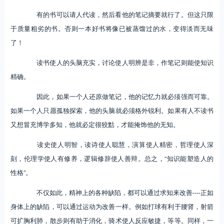
有的书可以请人代读，然后看他的笔记摘要就行了。但这只限
于质量粗劣的书。否则一本好书将像已被蒸馏过的水，变得淡而无味
了！
读书使人的头脑充实，讨论使人明辨是非，作笔记则能使知识
精确。
因此，如果一个人还原做笔记，他的记忆力就必须强而可靠。
如果一个人只愿孤独探索，他的头脑就必须格外锐利。如果有人不读书
又想冒充博学多知，他就必定很狡黠，才能掩饰他的无知。
读史使人明智，读诗使人聪慧，演算使人精密，哲理使人深
刻，伦理学使人有修养，逻辑修辞使人善辩。总之，“知识能塑造人的
性格”。
不仅如此，精神上的各种缺陷，都可以通过求知来改善----正如
身体上的缺陷，可以通过运动为改善一样。例如打球有利于腰肾，射箭
可扩胸利肺，散步则有助于消化，骑术使人反应敏捷，等等。同样，一