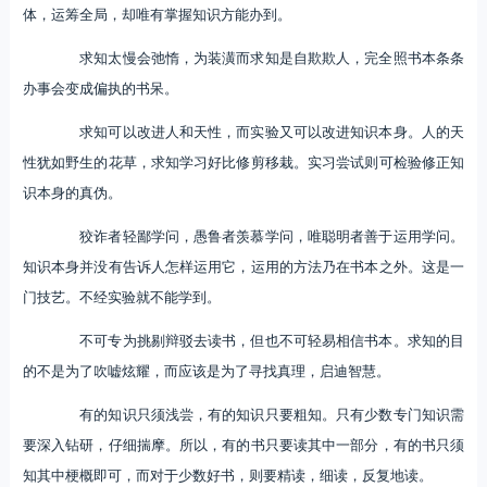
体，运筹全局，却唯有掌握知识方能办到。
求知太慢会弛惰，为装潢而求知是自欺欺人，完全照书本条条
办事会变成偏执的书呆。
求知可以改进人和天性，而实验又可以改进知识本身。人的天
性犹如野生的花草，求知学习好比修剪移栽。实习尝试则可检验修正知
识本身的真伪。
狡诈者轻鄙学问，愚鲁者羡慕学问，唯聪明者善于运用学问。
知识本身并没有告诉人怎样运用它，运用的方法乃在书本之外。这是一
门技艺。不经实验就不能学到。
不可专为挑剔辩驳去读书，但也不可轻易相信书本。求知的目
的不是为了吹嘘炫耀，而应该是为了寻找真理，启迪智慧。
有的知识只须浅尝，有的知识只要粗知。只有少数专门知识需
要深入钻研，仔细揣摩。所以，有的书只要读其中一部分，有的书只须
知其中梗概即可，而对于少数好书，则要精读，细读，反复地读。