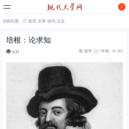
当前位置：
首页
-
文章
-
读书
-
正文
培根：论求知
当归
读书
7年前
563