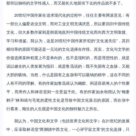
那些以独特的文学性感人，而又能长久地留传下去的作品就不多了。
20世纪中国作家在追求现代化的过程中，往往主要有两派意见：有
一部分人偏爱农业文明，而对工业文明充满厌恶，所以要回归中国传统
文化，但大多数作家则是彻底地批判中国传统文化而向西方文明靠拢、
学习和借鉴。我认为，这是20世纪中国作家所犯的“文化迷失症”，其归
根结蒂的原因可能还是一元论的文化选择在作怪。其实，文化与文学的
价值选择某种程度上不是单向的，也不是现时的，而是理想性的，就是
说以健全的人类发展为指归，就是鲁迅说的：既不失固有之血脉，又能
大胆的吸纳。当然，什么是固有之血脉和可以吸纳的精华，这在不同的
人有不同的理解。有的作家如鲁迅就认为幽默、闲适容易将人的个性磨
平，而周作人和林语堂则一生受益于此。有的作家如余秋雨认为“梅妻
鹤子”林和靖与毛笔的柔性文化是导致中国文化落后的原因，而在张中
行看来，顺生的人生观是中国文化的独特魅力之所在。
我认为，中国文化和文学（包括世界文化和文学）在21世纪的发展
中，应采取林语堂“两脚踏中西文化，一心评宇宙文章”的文化选择，只