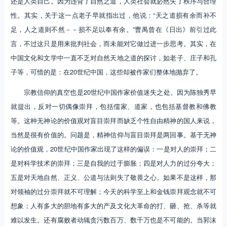
还是人类自己。因为违背了自然之道，人类社会就必然失了秩序与合理
性。其实，关于这一点老子早就指出过，他说：“天之道损有余而补不
足，人之道则不然－－损不足以奉有余。”曹禺曾在《日出》前引过此
言，不过这只是用来批判社会，而未能对它做过进一步思考。其实，在
中国文化和文学中一直不乏对自然天地之道的探讨，如老子、庄子和孔
子等，可惜的是：在20世纪中国，这些却被作家们整体地抛弃了。
宗教信仰的真空也是20世纪中国作家价值迷失之处。因为陈独秀早
就提出，反对一切偶像崇拜，包括儒家、道家，也包括基督教和佛教
等。这种无神论的价值观对盲目崇拜而缺乏个性自由精神的国人来说，
当然是很有价值的。问题是，精神信仰与盲目崇拜是两回事。基于无神
论的价值观，20世纪中国作家出现了这样的偏误：一是对人的崇拜；二
是对科学技术的崇拜；三是自我的过于膨胀；四是对人力的过分夸大；
五是对天地自然、正义、公道与法则失了敬畏之心。如果不是这样，那
对领袖的过分崇拜就不可理解；今天的科学至上和金钱崇拜观念就不可
想象；人有多大的胆地有多大的产及文化大革命的打、砸、抢、杀等就
难以发生。还有腐败者动辄贪污数百万、数千万也是不可能的。当郭沫