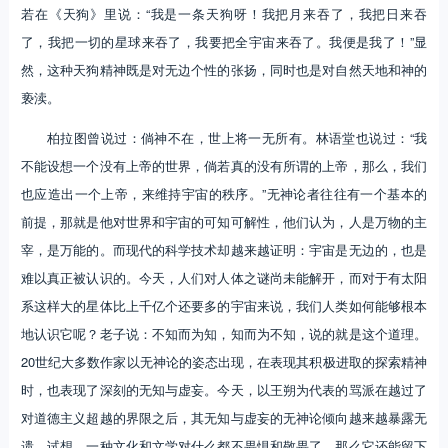
若在《天狗》里说：“我是一条天狗呀！我把月来吞了，我把日来吞
了，我把一切的星球来吞了，我要把全宇宙来吞了。我便是我了！”显
然，这种天狗精神既是对无边个性的张扬，同时也是对自然天地和神的
亵渎。
柏拉图曾说过：倘神不在，世上将一无所有。林语堂也说过：“我
不能设想一个没有上帝的世界，倘若真的没有所谓的上帝，那么，我们
也应造出一个上帝，来维持宇宙的秩序。”无神论者往往有一个基本的
前提，那就是他对世界和宇宙的可知可解性，他们认为，人是万物的主
宰，是万能的。而现代的科学技术却越来越证明：宇宙是无边的，也是
难以真正被认识的。今天，人们对人体之谜尚未能解开，而对于有太阳
系这样大的星体比上千亿个还要多的宇宙来说，我们人类如何能够根本
地认识它呢？老子说：不知而为知，知而为不知，说的就是这个道理。
20世纪大多数作家以无神论的姿态出现，在表现其积极进取的探索精神
时，也表现了深刻的无知与虚妄。今天，以王朔为代表的骂派在越过了
对道德主义超越的界限之后，其无知与虚妄的无神论倾向越来越暴露无
遗。试想，一种文化和文学对什么都不畏惧和敬畏了，那么它还能留下