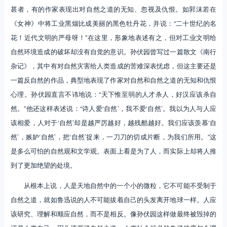
甚者，有的作家表现出对自然之道的无知、忽视及仇恨。如郭沫若在
《女神》中将工业黑烟比成美丽的黑色牡丹花，并说：“二十世纪的名
花！近代文明的严母呀！”在这里，形象地表述有之，但对工业文明给
自然环境造成的破坏却没有自觉的意识。孙伏园曾写过一篇散文《南行
杂记》，其中有对自然灾害给人类造成的苦难深表忧虑，但这主要还是
一篇反自然的作品，典型地表现了作家对自然和自然之道的无知和仇恨
心理。孙伏园直言不讳地说：“天下惟至弱的人才杀人，好汉应该杀自
然。”他还这样表述说：“诗人爱‘自然’，我不爱‘自然’。我以为人与人应
该相爱，人对于‘自然’却是越严厉越好，越残酷越好。我们应该羡慕‘自
然’，嫉妒‘自然’，把‘自然’捉来，一刀刀的切成片断，为我们所用。”这
是多么可怕的自然观和文学观。表面上看是为了人，而实际上却将人推
到了更加绝望的处境。
从根本上说，人是天地自然中的一个小的微粒，它不可能不受制于
自然之道，就如鲁迅说的人不可能拔着自己的头发离开地球一样。人应
该研究、理解和顺应自然，而不是相反。像孙伏园这样做最终被毁掉的