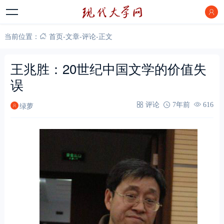
当前位置：
首页
-
文章
-
评论
-
正文
王兆胜：20世纪中国文学的价值失
误
绿萝
评论
7年前
616