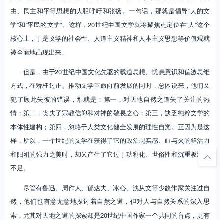
由、民主和平等思想的大胆呼吁和张扬。一句话，那就是倡导“人的文
学”和“平民的文学”。这样，20世纪中国文学就将聚焦点定位在“人”这个
核心上，于是文学的社会性、人道主义精神和人本主义思想等价值观就
被全面地凸现出来。
但是，由于20世纪中国文化先驱的载道思想、忧患意识和偏激思维
方式，在矫枉过正、推动文学革命向前发展的同时，总体说来，他们又
犯了顾此失彼的错误，那就是：第一，对天地自然之道失了关注的热
情；第二，丧失了宗教信仰和对神的敬畏之心；第三，缺乏纯粹文学的
本体性建构；第四，忽略于人类文化健全发展的理性自觉。正因为是这
样，所以，一个世纪的文学在获得了它的政治现实感、血与火的鲜活力
和阳刚的强力之美时，却又产生了它过于功利化、世俗性和沉重板滞的
不足。
尽管有鲁迅、周作人、郁达夫、冰心、沈从文等少数作家关注过自
然，他们也有意无意地探讨着自然之道，但对人与自然关系的深入思
索，尤其对天地之道的探索却是20世纪中国作家一个共同的盲点，更有