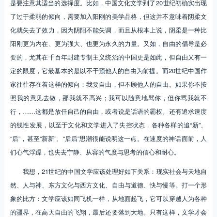
是要注意其适当的选择度。比如，中国文化文学到了20世纪初确实出现
了过于柔弱的倾向，需要加入阳刚的美学品格，但这并不意味着阴柔文
化就失去了效力，因为阴阳不能失调，而且从根本上说，阴柔是一种比
阳刚更为内在、更为强大、也更为永久的力量。又如，自由的倡导是必
要的，尤其在千百年封建专制主义统治的中国更是如此，但自由又有一
定的限度，它最基本的是以不干预他人的自由为前提。而20世纪中国作
家往往存在着这样的倾向：我要自由，但不顾他人的自由。如果你不按
照我的意见去做，那我就不高兴；我可以随意地骂你，但你骂我就不
行，……这都是放任自己的自由，或者说是话语的霸权。还有追求速度
的线性发展，以至于文化和文学进入了失控状态，各种各样的追“新”、
“后”，甚至“新新”、“后后”思潮很能说明这一点。在速度的神话面前，人
们心气浮躁，也失去宁静、从容的气度与思考的信心和耐心。
我想，21世纪的中国文学应该处理好如下关系：现实社会与天地自
然、人与神、东方文化与西方文化、自由与道德、快与慢等。打一个形
象的比方：文学应该如同飞机一样，从地面起飞，它可以穿越人为各种
的疆界，在高天自由的飞翔，最后还要落到大地。只有这样，文学才会