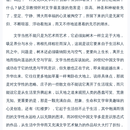
什么？缺乏宗教情怀对文学最直接的危害是：崇高、神圣和神秘丧失
了，坚定、宁静、博大而幸福的心灵被掏空了，所留下来的只是无家可
归、不断喧嚣、浮动着泡沫，而又不停地追逐着的无尽的潮水。
文学当然不能只是为艺术而艺术，它必须如树木一样立足于大地，
吸足养分与水分，将根扎得粗壮而深入，这就是说它要来自于生活和人
民之中。问题是，树木还必须吸纳阳光与空气，更要向上生长，离开土
地而指向遥远的天空与宇宙。文学当然也应该如此。20世纪中国文学的
成功在于它的忧患与平民意识，但失败也正在于此，即未能超越出来，
升华出来。它往往更多地如草蔓一样匍卧在大地上。说得具体点，那就
是对文学性的忽略。庄子的一些散文你不能说它离开了生活现实，而只
能说它是从生活里升腾起来，以天地之道来观照人类的愚蠢可笑、荒唐
无知。更重要的是，那是一颗充满自由、想象、生命和文学审美趣味的
心灵创造。还有《红楼梦》，它起于生活但不止于生活，其中饱满而强
烈的文学性永远给人以无限的恩泽。而20世纪中国文学多是意识形态式
的作品，从生活中升华而又充满文学艺术魅力的作品却大大打了折扣，