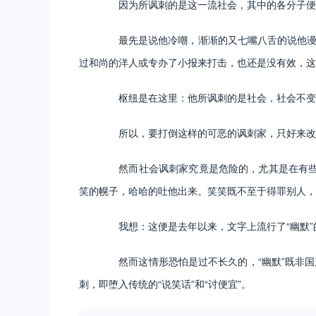
因为所讽刺的是这一流社会，其中的各分子便各
最先是说他冷嘲，渐渐的又七嘴八舌的说他谩骂
过和尚的洋人或专办了小报来打击，也还是没有效，这
枢纽是在这里：他所讽刺的是社会，社会不变，
所以，要打倒这样的可恶的讽刺家，只好来改
然而社会讽刺家究竟是危险的，尤其是在有些“文
笑的幌子，哈哈的吐他出来。笑笑既不至于得罪别人，
我想：这便是去年以来，文字上流行了“幽默”的
然而这情形恐怕是过不长久的，“幽默”既非国产
刺，即堕入传统的“说笑话”和“讨便宜”。