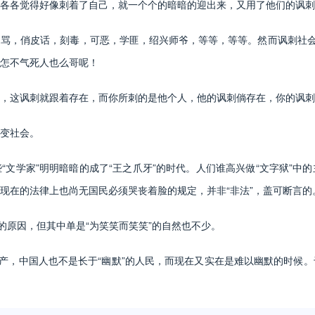
各觉得好像刺着了自己，就一个个的暗暗的迎出来，又用了他们的讽刺
，俏皮话，刻毒，可恶，学匪，绍兴师爷，等等，等等。然而讽刺社会的
怎不气死人也么哥呢！
这讽刺就跟着存在，而你所刺的是他个人，他的讽刺倘存在，你的讽刺
变社会。
学家”明明暗暗的成了“王之爪牙”的时代。人们谁高兴做“文字狱”中
现在的法律上也尚无国民必须哭丧着脸的规定，并非“非法”，盖可断言的
原因，但其中单是“为笑笑而笑笑”的自然也不少。
，中国人也不是长于“幽默”的人民，而现在又实在是难以幽默的时候。