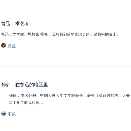
鲁迅：求乞者
鲁迅：文学家、思想家 摘要：我顺着剥落的高墙走路，踏着松的灰土
微尘
孙郁：在鲁迅的暗区里
孙郁，本名孙毅，中国人民大学文学院院长，著有《革命时代的士大夫—
二十多年前我和高…
不贰