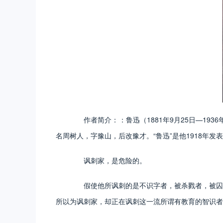
作者简介：：鲁迅（1881年9月25日—193
名周树人，字豫山，后改豫才。“鲁迅”是他1918年
讽刺家，是危险的。
假使他所讽刺的是不识字者，被杀戮者，被囚禁
所以为讽刺家，却正在讽刺这一流所谓有教育的智识者