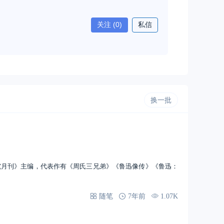
关注
(0)
私信
换一批
月刊》主编，代表作有《周氏三兄弟》《鲁迅像传》《鲁迅：
随笔
7年前
1.07K