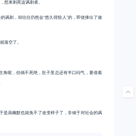
，想来刺死这讽刺者。
讽刺，却往往仍然会“悠久得惊人”的，即使捧出了做
就落空了。
的主角呢，但倘不死绝，肚子里总还有半口闷气，要借着
。
于是虽幽默也就免不了改变样子了，非倾于对社会的讽