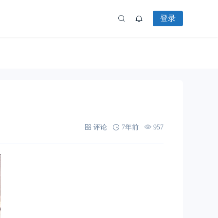
登录
评论
7年前
957