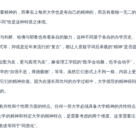
精神的，而事实上每所大学也是有自己的精神的，而且有着独一无二的
不同”恰是这种特质之体现。
剑桥、哈佛与耶鲁也有着各自的魅力，这种不同基于各自的办学历史、
式等，抑或是近年来流行的“复古”，都让人质疑字词后承载的“精神”是
为友，更与真理为友”，麻省理工学院的“既学会动脑，也学会动手”，
大学的“自强不息，厚德载物”，等等。虽然它们形式上不拘一格，内容上更
它们的精神价值。因为在漫长而坎坷的办学过程中，大学倡导的精神得到
的。
有共性和个性两方面的特点。任何一所大学必须具备大学精神的共性特点
学的精神和特定大学的精神特点，是需要考虑的两个维度。这里需要注意
表述等同于“同质化”。