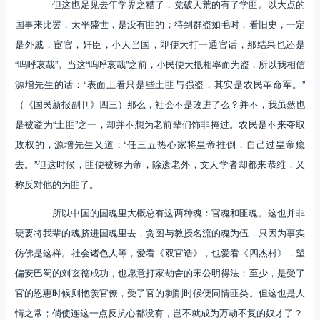
但这也足见去年学界之糟了，竟破天荒的有了学匪。以大点的
国事来比罢，太平盛世，是没有匪的；待到群盗如毛时，看旧史，一定
是外戚，宦官，奸臣，小人当国，即使大打一通官话，那结果也还是
“呜呼哀哉”。当这“呜呼哀哉”之前，小民便大抵相率而为盗，所以我相信
源增先生的话：“表面上看只是些土匪与强盗，其实是农民革命军。”
（《国民新报副刊》四三）那么，社会不是改进了么？并不，我虽然也
是被谥为“土匪”之一，却并不想为老前辈们饰非掩过。农民是不来夺取
政权的，源增先生又道：“任三五热心家将皇帝推倒，自己过皇帝瘾
去。”但这时候，匪便被称为帝，除遗老外，文人学者却都来恭维，又
称反对他的为匪了。
所以中国的国魂里大概总有这两种魂：官魂和匪魂。这也并非
硬要将我辈的魂挤进国魂里去，贪图与教授名流的魂为伍，只因为事实
仿佛是这样。社会诸色人等，爱看《双官诰》，也爱看《四杰村》，望
偏安巴蜀的刘玄德成功，也愿意打家劫舍的宋公明得法；至少，是受了
官的恩惠时候则艳羡官僚，受了官的剥削时候便同情匪类。但这也是人
情之常；倘使连这一点反抗心都没有，岂不就成为万劫不复的奴才了？