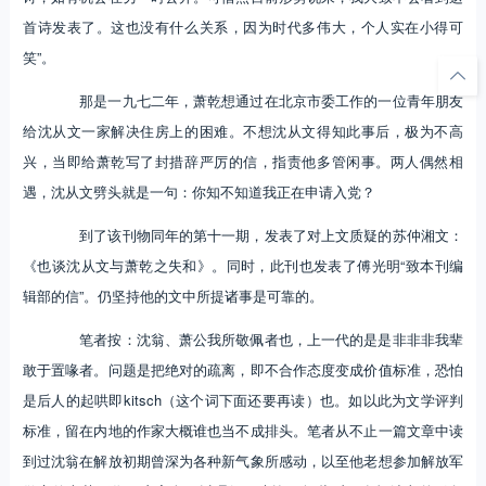
首诗发表了。这也没有什么关系，因为时代多伟大，个人实在小得可
笑”。
那是一九七二年，萧乾想通过在北京市委工作的一位青年朋友
给沈从文一家解决住房上的困难。不想沈从文得知此事后，极为不高
兴，当即给萧乾写了封措辞严厉的信，指责他多管闲事。两人偶然相
遇，沈从文劈头就是一句：你知不知道我正在申请入党？
到了该刊物同年的第十一期，发表了对上文质疑的苏仲湘文：
《也谈沈从文与萧乾之失和》。同时，此刊也发表了傅光明“致本刊编
辑部的信”。仍坚持他的文中所提诸事是可靠的。
笔者按：沈翁、萧公我所敬佩者也，上一代的是是非非非我辈
敢于置喙者。问题是把绝对的疏离，即不合作态度变成价值标准，恐怕
是后人的起哄即kitsch（这个词下面还要再读）也。如以此为文学评判
标准，留在内地的作家大概谁也当不成排头。笔者从不止一篇文章中读
到过沈翁在解放初期曾深为各种新气象所感动，以至他老想参加解放军