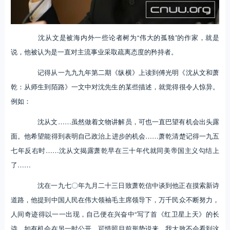
沈从文是被海内外一些论者树为“伟大的孤独”的作家，就是
说，他被认为是一直对主流事业采取疏离态度的矜持者。
记得从一九九九年第二期《纵横》上读到傅光明《沈从文和萧
乾：从师生到陌路》一文中对沈先生的某些描述，就觉得很令人惊异。
例如：
沈从文……虽然做着文物讲解员，可也一直巴望有机会出头露
面。他希望能得到表明自己政治上进步的机会……萧乾清楚记得一九五
七年反右时……沈从文揭露萧乾早在三十年代就同美帝国主义勾结上
了……
沈在一九七〇年九月二十三日致萧乾信中谈到他正在摸索新诗
道路，他提到中国人民在伟大领袖毛主席领导下，万千民众不断努力，
人间奇迹得以一一出现，自己便在兴奋中“写了首《红卫星上天》的长
诗，如有机会在另一时公开。可惜照目前形势说来，我大致不会看到这