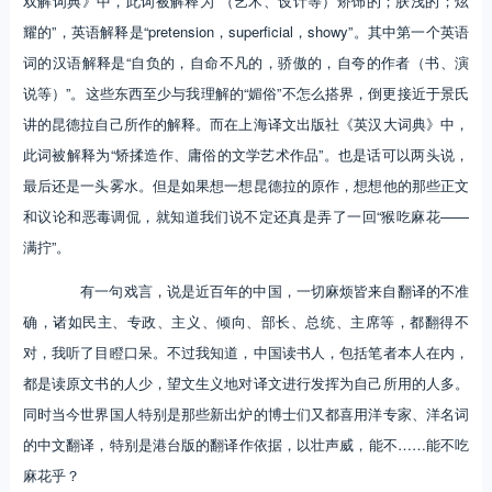
双解词典》中，此词被解释为“（艺术、设计等）矫饰的；肤浅的；炫
耀的”，英语解释是“pretension，superficial，showy”。其中第一个英语
词的汉语解释是“自负的，自命不凡的，骄傲的，自夸的作者（书、演
说等）”。这些东西至少与我理解的“媚俗”不怎么搭界，倒更接近于景氏
讲的昆德拉自己所作的解释。而在上海译文出版社《英汉大词典》中，
此词被解释为“矫揉造作、庸俗的文学艺术作品”。也是话可以两头说，
最后还是一头雾水。但是如果想一想昆德拉的原作，想想他的那些正文
和议论和恶毒调侃，就知道我们说不定还真是弄了一回“猴吃麻花——
满拧”。
有一句戏言，说是近百年的中国，一切麻烦皆来自翻译的不准
确，诸如民主、专政、主义、倾向、部长、总统、主席等，都翻得不
对，我听了目瞪口呆。不过我知道，中国读书人，包括笔者本人在内，
都是读原文书的人少，望文生义地对译文进行发挥为自己所用的人多。
同时当今世界国人特别是那些新出炉的博士们又都喜用洋专家、洋名词
的中文翻译，特别是港台版的翻译作依据，以壮声威，能不……能不吃
麻花乎？