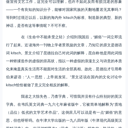
做宣传文艺工作，这完全可以理解，也许不如此反而有损沈老的形象
——一个有良知的知识分子，能够对国家民族的天翻地覆若无其事吗？
等到时过境迁以后，以新的海内外 kitsch为标准、制造新的典型、新的
神话，是否有这等事情呢？不可不察。
在《生命中不能承受之轻》介绍到我国后，“媚俗”一词立即流
行了起来。近读海外一刊物上学者景凯旋的文章，乃知它的原文是德语
词 kitsch。景文介绍了昆德拉自己对此词的解释，昆自称他是用此词指
一种矫揉造作的虚假的崇高状，指以一种虚假的浪漫主义与诗意的本质
化来掩盖真实生活而不能面对生活的全部真相。故此，昆德拉才引用希
伯来谚语：“人一思想，上帝就发笑。”景文还说在国内的文化讨论中
kitsch恰恰被做了意义完全相反的解释。
我读之大惊失色，乃查字典，可惜我并没有什么特别好的英汉
字典。在韦氏英文词典一九六七年麻省版中，它被简单地解释为“质地
（品位）低劣的文学艺术作品”。这倒庶几可以说是有一点“媚俗”的意
思，但也呀呀呜。在牛津大学出版的一九八四年版《牛津现代高级英汉