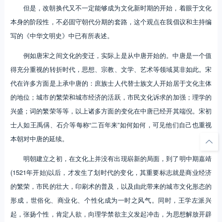
但是，改朝换代又不一定能够成为文化新时期的开始，着眼于文化
本身的阶段性，不必固守朝代分期的套路，这个观点在我倡议和主持编
写的《中华文明史》中已有所表述。
例如唐宋之间文化的变迁，实际上是从中唐开始的。中唐是一个值
得充分重视的转折时代，思想、宗教、文学、艺术等领域莫非如此。宋
代在许多方面是上承中唐的：庶族士人代替士族文人开始居于文化主体
的地位；城市的繁荣和城市经济的活跃，市民文化诉求的加强；理学的
兴盛；词的繁荣等等，以上诸多方面的变化在中唐已经开其端倪。宋初
士人如王禹偁、石介等每称“二百年来”如何如何，可见他们自己也重视
本朝对中唐的延续。
明朝建立之初，在文化上并没有出现崭新的局面，到了明中期嘉靖
(1521年开始)以后，才发生了划时代的变化，其重要标志就是商业经济
的繁荣，市民的壮大，印刷术的普及，以及由此带来的城市文化形态的
形成，世俗化、商业化、个性化成为一时之风气。同时，王学左派兴
起，张扬个性，肯定人欲，向理学禁欲主义发起冲击，为思想解放开辟