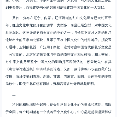
到重要作用，而福建刻书业的兴盛则是福建对中国文化的一大贡献。
又如，分布在辽宁、内蒙古辽河流域的红山文化距今已大约五千
年，红山文化中龙的形象起源早，类型多，而且已经定型，对中国文化
影响深远。这里还是史前玉文化的中心之一，与长江下游环太湖的良渚
遗址出土的玉器南北辉映，显示了玉在中国文化中的特殊地位。据说玉
可通神，玉制的礼器，广泛用于祭祀，这对考察中国古代的礼乐文化是
十分宝贵的。北方的游牧文化与中原的农耕文化相互碰撞，相互交融，
对中原文化乃至整个中国文化的影响是不容低估的，苏秉琦先生在其
《考古学论述选集》中有精辟的论述。又如，藏传佛教不仅在西藏广泛
传播，而且传播到青海、新疆、甘肃、内蒙古、四川、云南等地的少数
民族中，即使在北京也有影响，雍和宫等多处寺庙就是证明。
三
将时间和地域结合起来，便会注意到文化中心的形成和移动。着眼
于全国，每个时期都有一个或若干个文化中心，中心必定起着凝聚和辐