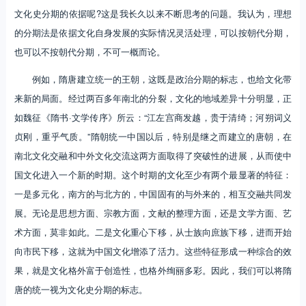
文化史分期的依据呢?这是我长久以来不断思考的问题。我认为，理想
的分期法是依据文化自身发展的实际情况灵活处理，可以按朝代分期，
也可以不按朝代分期，不可一概而论。
例如，隋唐建立统一的王朝，这既是政治分期的标志，也给文化带
来新的局面。经过两百多年南北的分裂，文化的地域差异十分明显，正
如魏征《隋书·文学传序》所云：“江左宫商发越，贵于清绮；河朔词义
贞刚，重乎气质。”隋朝统一中国以后，特别是继之而建立的唐朝，在
南北文化交融和中外文化交流这两方面取得了突破性的进展，从而使中
国文化进入一个新的时期。这个时期的文化至少有两个最显著的特征：
一是多元化，南方的与北方的，中国固有的与外来的，相互交融共同发
展。无论是思想方面、宗教方面，文献的整理方面，还是文学方面、艺
术方面，莫非如此。二是文化重心下移，从士族向庶族下移，进而开始
向市民下移，这就为中国文化增添了活力。这些特征形成一种综合的效
果，就是文化格外富于创造性，也格外绚丽多彩。因此，我们可以将隋
唐的统一视为文化史分期的标志。