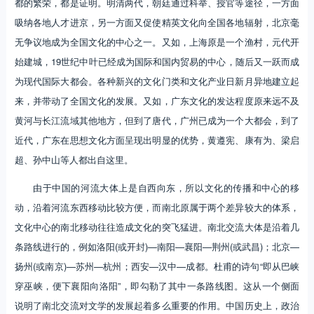
都的繁荣，都是证明。明清两代，朝廷通过科举、授官等途径，一方面
吸纳各地人才进京，另一方面又促使精英文化向全国各地辐射，北京毫
无争议地成为全国文化的中心之一。又如，上海原是一个渔村，元代开
始建城，19世纪中叶已经成为国际和国内贸易的中心，随后又一跃而成
为现代国际大都会。各种新兴的文化门类和文化产业日新月异地建立起
来，并带动了全国文化的发展。又如，广东文化的发达程度原来远不及
黄河与长江流域其他地方，但到了唐代，广州已成为一个大都会，到了
近代，广东在思想文化方面呈现出明显的优势，黄遵宪、康有为、梁启
超、孙中山等人都出自这里。
由于中国的河流大体上是自西向东，所以文化的传播和中心的移
动，沿着河流东西移动比较方便，而南北原属于两个差异较大的体系，
文化中心的南北移动往往造成文化的突飞猛进。南北交流大体是沿着几
条路线进行的，例如洛阳(或开封)—南阳—襄阳—荆州(或武昌)；北京—
扬州(或南京)—苏州—杭州；西安—汉中—成都。杜甫的诗句“即从巴峡
穿巫峡，便下襄阳向洛阳”，即勾勒了其中一条路线图。这从一个侧面
说明了南北交流对文学的发展起着多么重要的作用。中国历史上，政治