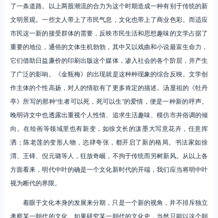
了一条道路。以上两股潮流的合力为这个时期造成一种有别于传统的新
文明景观。一些文人带上了市民气息，文化也带上了商业色彩。而适应
市民这一新的接受群体的需要，反映市民生活和思想趣味的文学占据了
重要的地位，通俗的文体生机勃勃，其中又以戏曲和小说最富生命力，
它们借助日益廉价的印刷出版这个媒体，渗入社会的各个阶层，并产生
了广泛的影响。《金瓶梅》的出现就是这种种现象的综合反映。文学创
作主体的个性高扬，对人的情欲有了更多肯定的描述。汤显祖的《牡丹
亭》所写的那种“生者可以死，死可以生”的爱情，便是一种新的呼声。
晚明诗文中也透露出重视个人性情、追求生活趣味、模仿市井俗调的倾
向。在绘画等领域里也有新变，如徐文长的泼墨大写意花卉，任意挥
洒；陈老莲的变形人物，恣肆夸张，都开启了新的格局。书法家如徐
渭、王铎、倪元璐等人，狂放奇崛，不拘于传统而另树新风。从以上各
方面看来，明代中叶的确是一个文化新时代的开端，我们应当将明中叶
视为断代的界限。
着眼于文化本身的发展来分期，只是一个新的视角，并不排斥独立
考察某一朝代的文化。如果研究某一朝代的文化史，当然只能以这个朝