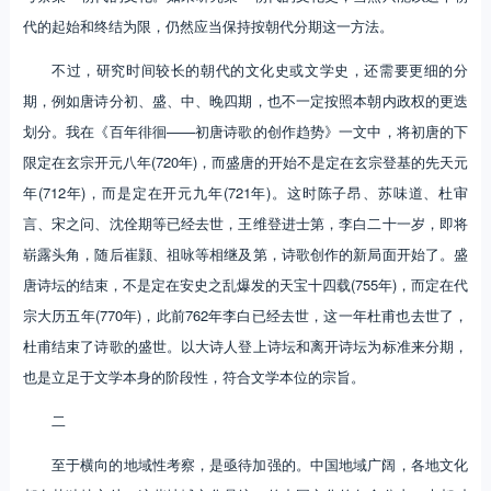
代的起始和终结为限，仍然应当保持按朝代分期这一方法。
不过，研究时间较长的朝代的文化史或文学史，还需要更细的分
期，例如唐诗分初、盛、中、晚四期，也不一定按照本朝内政权的更迭
划分。我在《百年徘徊——初唐诗歌的创作趋势》一文中，将初唐的下
限定在玄宗开元八年(720年)，而盛唐的开始不是定在玄宗登基的先天元
年(712年)，而是定在开元九年(721年)。这时陈子昂、苏味道、杜审
言、宋之问、沈佺期等已经去世，王维登进士第，李白二十一岁，即将
崭露头角，随后崔颢、祖咏等相继及第，诗歌创作的新局面开始了。盛
唐诗坛的结束，不是定在安史之乱爆发的天宝十四载(755年)，而定在代
宗大历五年(770年)，此前762年李白已经去世，这一年杜甫也去世了，
杜甫结束了诗歌的盛世。以大诗人登上诗坛和离开诗坛为标准来分期，
也是立足于文学本身的阶段性，符合文学本位的宗旨。
二
至于横向的地域性考察，是亟待加强的。中国地域广阔，各地文化