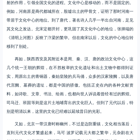
射的作用，引领全国文化的进程。文化中心是移动的，而不是固定的。
例如，河南原是商代都城所在，殷墟出土的甲骨文，证明了那时河南一
带居于文化中心的地位。到了唐代，著名诗人几乎一半出自河南，足见
其文化之发达。北宋定都开封，更巩固了其文化中心的地位，张择端的
《清明上河图》反映了汴梁的繁华。但在南宋以后，文化的中心地位转
移到了别处。
再如，陕西西安及其附近本是周、秦、汉、唐的政治文化中心，这
几个统一王朝的辉煌，在不胜枚举的文化遗址和出土文物中都得到证
实，周原出土的青铜器，秦始皇陵的兵马俑，众多的汉家陵阙，以及唐
代宫阙、墓葬的遗址，都是中国的骄傲。包括正史在内的各种文献资
料，如诗歌、文章、书法、绘画，也都向世人诉说着曾经有过的辉煌。
司马迁、班固等则是这片土地哺育出的文化巨人。但到了元代以后，特
别是明清以来，这里的文化已经难以延续昔日的光彩。
又如，北京一带汉唐时称幽州，不过是边防重镇，文化相当落后，
直到元代文化才繁盛起来，马可·波罗记载元大都之繁华，元杂剧在大