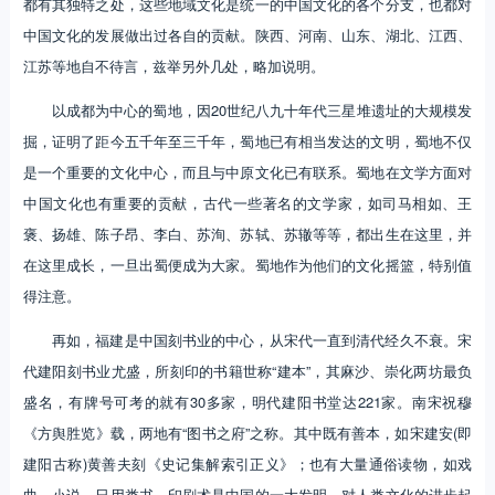
都有其独特之处，这些地域文化是统一的中国文化的各个分支，也都对
中国文化的发展做出过各自的贡献。陕西、河南、山东、湖北、江西、
江苏等地自不待言，兹举另外几处，略加说明。
以成都为中心的蜀地，因20世纪八九十年代三星堆遗址的大规模发
掘，证明了距今五千年至三千年，蜀地已有相当发达的文明，蜀地不仅
是一个重要的文化中心，而且与中原文化已有联系。蜀地在文学方面对
中国文化也有重要的贡献，古代一些著名的文学家，如司马相如、王
褒、扬雄、陈子昂、李白、苏洵、苏轼、苏辙等等，都出生在这里，并
在这里成长，一旦出蜀便成为大家。蜀地作为他们的文化摇篮，特别值
得注意。
再如，福建是中国刻书业的中心，从宋代一直到清代经久不衰。宋
代建阳刻书业尤盛，所刻印的书籍世称“建本”，其麻沙、崇化两坊最负
盛名，有牌号可考的就有30多家，明代建阳书堂达221家。南宋祝穆
《方舆胜览》载，两地有“图书之府”之称。其中既有善本，如宋建安(即
建阳古称)黄善夫刻《史记集解索引正义》；也有大量通俗读物，如戏
曲、小说、日用类书。印刷术是中国的一大发明，对人类文化的进步起