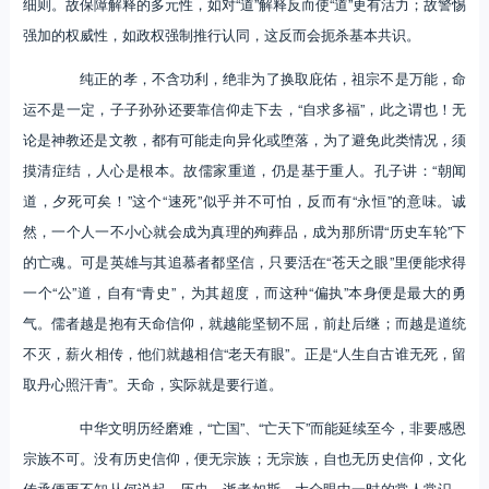
细则。故保障解释的多元性，如对“道”解释反而使“道”更有活力；故警惕
强加的权威性，如政权强制推行认同，这反而会扼杀基本共识。
纯正的孝，不含功利，绝非为了换取庇佑，祖宗不是万能，命
运不是一定，子子孙孙还要靠信仰走下去，“自求多福”，此之谓也！无
论是神教还是文教，都有可能走向异化或堕落，为了避免此类情况，须
摸清症结，人心是根本。故儒家重道，仍是基于重人。孔子讲：“朝闻
道，夕死可矣！”这个“速死”似乎并不可怕，反而有“永恒”的意味。诚
然，一个人一不小心就会成为真理的殉葬品，成为那所谓“历史车轮”下
的亡魂。可是英雄与其追慕者都坚信，只要活在“苍天之眼”里便能求得
一个“公”道，自有“青史”，为其超度，而这种“偏执”本身便是最大的勇
气。儒者越是抱有天命信仰，就越能坚韧不屈，前赴后继；而越是道统
不灭，薪火相传，他们就越相信“老天有眼”。正是“人生自古谁无死，留
取丹心照汗青”。天命，实际就是要行道。
中华文明历经磨难，“亡国”、“亡天下”而能延续至今，非要感恩
宗族不可。没有历史信仰，便无宗族；无宗族，自也无历史信仰，文化
传承便更不知从何说起。历史，逝者如斯。大众眼中一时的常人常识，