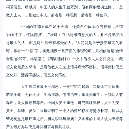
祠堂便是。所以说，中国人的人生千差万别，但有两条经典道路，一是
做人上人，二是做史中人。前者是一种理想，后者是一种信仰。
中国的道德不单立足于天道，还源自个体本心与良知，所谓
“内省不疚，何忧何惧”。卢梭讲：“生活得最有意义的人，并不是年岁活
得最大的人，而是对生活最有感受的人。”人们就是乐于接受箴言的教
诲，乐在一个“悟”字，实无须做一番严密的推理论证，只相信这是“合情
合理”的即可。林语堂在《四谈螺丝钉》一文中借柳夫人之口说道：“我
想文化最后的标准，是看他教人在世上活得痛快不痛快。活得痛快便是
文化好，活得不痛快，便是文化不好。”
人生有二事最不可深思，一是宇宙之起源，二是死亡之后事。
若陷于此，无休无止，生命摇动。儒者治丧，事死如事生。不独活人有
尊严，死人依然有尊严。中国人安土重迁，讲究落叶归根，入土为安。
黄土、墓碑、灵位、香烟证明了一个人的曾经存在与势必长存。所以坟
茔与祠堂是最庄重之所。祖先崇拜与家族主义浓厚的中国人认为灭绝尊
严的最好办法便是辱其祖宗与掘其祖坟。