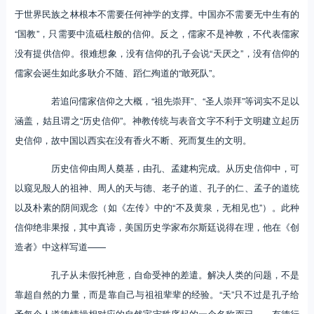
于世界民族之林根本不需要任何神学的支撑。中国亦不需要无中生有的
“国教”，只需要中流砥柱般的信仰。反之，儒家不是神教，不代表儒家
没有提供信仰。很难想象，没有信仰的孔子会说“天厌之”，没有信仰的
儒家会诞生如此多耿介不随、蹈仁殉道的“敢死队”。
若追问儒家信仰之大概，“祖先崇拜”、“圣人崇拜”等词实不足以
涵盖，姑且谓之“历史信仰”。神教传统与表音文字不利于文明建立起历
史信仰，故中国以西实在没有香火不断、死而复生的文明。
历史信仰由周人奠基，由孔、孟建构完成。从历史信仰中，可
以窥见殷人的祖神、周人的天与德、老子的道、孔子的仁、孟子的道统
以及朴素的阴间观念（如《左传》中的“不及黄泉，无相见也”）。此种
信仰绝非果报，其中真谛，美国历史学家布尔斯廷说得在理，他在《创
造者》中这样写道——
孔子从未假托神意，自命受神的差遣。解决人类的问题，不是
靠超自然的力量，而是靠自己与祖祖辈辈的经验。“天”只不过是孔子给
予每个人道德情操相对应的自然宇宙秩序起的一个名称而已……有德行