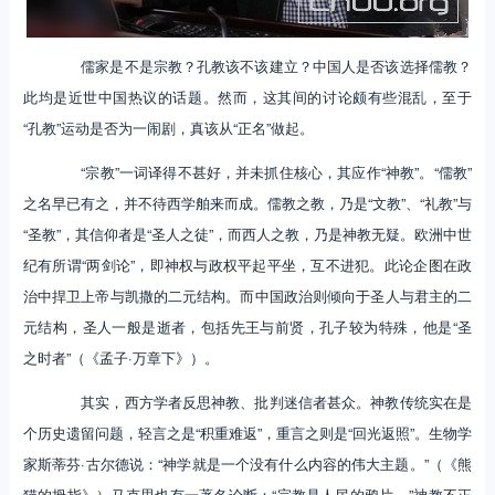
儒家是不是宗教？孔教该不该建立？中国人是否该选择儒教？
此均是近世中国热议的话题。然而，这其间的讨论颇有些混乱，至于
“孔教”运动是否为一闹剧，真该从“正名”做起。
“宗教”一词译得不甚好，并未抓住核心，其应作“神教”。“儒教”
之名早已有之，并不待西学舶来而成。儒教之教，乃是“文教”、“礼教”与
“圣教”，其信仰者是“圣人之徒”，而西人之教，乃是神教无疑。欧洲中世
纪有所谓“两剑论”，即神权与政权平起平坐，互不进犯。此论企图在政
治中捍卫上帝与凯撒的二元结构。而中国政治则倾向于圣人与君主的二
元结构，圣人一般是逝者，包括先王与前贤，孔子较为特殊，他是“圣
之时者”（《孟子·万章下》）。
其实，西方学者反思神教、批判迷信者甚众。神教传统实在是
个历史遗留问题，轻言之是“积重难返”，重言之则是“回光返照”。生物学
家斯蒂芬·古尔德说：“神学就是一个没有什么内容的伟大主题。”（《熊
猫的拇指》）马克思也有一著名论断：“宗教是人民的鸦片。”神教不正