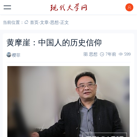
当前位置：
首页
-
文章
-
思想
-
正文
黄摩崖：中国人的历史信仰
樱菲
思想
7年前
599