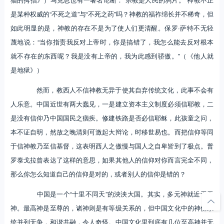
是某种权威的“不死之道”与“不死之药”吗？神教的福祚绵长并不稀奇，但
如此明显的是，神教的存在不是为了使人们更清醒。保罗·萨特不无轻
蔑地说：“当你指责我反对上帝时，你是搞错了，我怎么能去反对根本
就不存在的东西呢？我是没有上帝的，我为此感到骄傲。”（《他人就
是地狱》）
然而，教西人不信神教无异于使其自弃传统文化，此事不会有
人乐意。中国近世有两大蠢见，一是建立资本主义制度必须信耶教，二
是没有信仰乃中国国民之痼疾。修建铁路是否必信耶稣，此孩童之问，
本不证自明，然放之晚清则可激起大辩论，时移世易也。而把信仰等同
于信神教乃至信基督，这表明西人之傲慢与国人之自卑皆到了极点。普
罗泰戈拉曾表达了这样的意思，如果其他人的信仰对你而言完全不同，
那么你怎么知道自己的信仰是对的，或者别人的信仰是错的？
中国是一个“十里不同天”的泱泱大国。其实，多元神就近于无
神。最高神是至尊的，诸神则是有等级关系的，但中国文化中的神佛系
统并列无争，和谐共融，令人奇怪。中国文化里到底有几位至高神并无