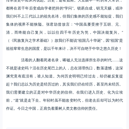
都将在若干年后变成由学者把持的“学问”。锁易自成，钥无天赐，或许
我们叫不上三代以上的祖先名讳，但我们集体的历史感不能短促，我们
集体的视界不能狭隘。张君劢曾放言：“中国虽屡受挫于五胡、元、
清，而终能自己复兴，以以往四千年历史为凭，中国决能复兴。”
（《民族复兴之学术基础》）故我们不能说“祖国几十华诞”，因“祖国”是
祖祖辈辈生息的国度，是以千年来计，决不可自绝于中华之悠久历史！
活着的人翻着死者名录，唏嘘人无法选择所生存的时代……这
不就是读史吗？活在历史尾巴上的人，总在清理伤口，数落遗憾，这深
渊究竟有底没有，谁人知道。为何历史明明已经过去，却仍被反复提
起？我们总以为历史是经历过的，其实我们仍在经历，甚至尚未经历。
我们需要建立的正是对中华历史的信仰。在我们进入历史、化为尘埃
前，“道”就是走下去。年轻时虽不能改变时代，但老去后却可以为时代
作证。今日之中国，正肩负着重树人类文教信仰的责任。