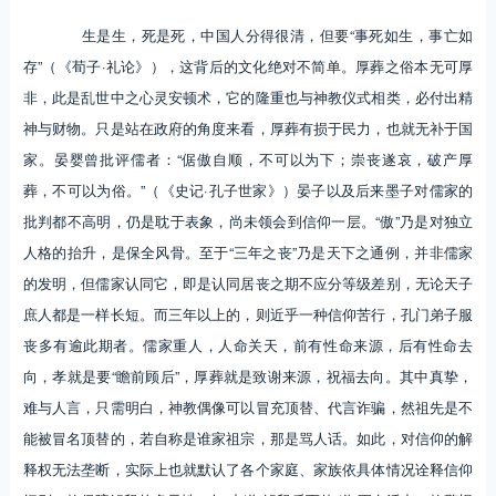
生是生，死是死，中国人分得很清，但要“事死如生，事亡如
存”（《荀子·礼论》），这背后的文化绝对不简单。厚葬之俗本无可厚
非，此是乱世中之心灵安顿术，它的隆重也与神教仪式相类，必付出精
神与财物。只是站在政府的角度来看，厚葬有损于民力，也就无补于国
家。晏婴曾批评儒者：“倨傲自顺，不可以为下；崇丧遂哀，破产厚
葬，不可以为俗。”（《史记·孔子世家》）晏子以及后来墨子对儒家的
批判都不高明，仍是耽于表象，尚未领会到信仰一层。“傲”乃是对独立
人格的抬升，是保全风骨。至于“三年之丧”乃是天下之通例，并非儒家
的发明，但儒家认同它，即是认同居丧之期不应分等级差别，无论天子
庶人都是一样长短。而三年以上的，则近乎一种信仰苦行，孔门弟子服
丧多有逾此期者。儒家重人，人命关天，前有性命来源，后有性命去
向，孝就是要“瞻前顾后”，厚葬就是致谢来源，祝福去向。其中真挚，
难与人言，只需明白，神教偶像可以冒充顶替、代言诈骗，然祖先是不
能被冒名顶替的，若自称是谁家祖宗，那是骂人话。如此，对信仰的解
释权无法垄断，实际上也就默认了各个家庭、家族依具体情况诠释信仰