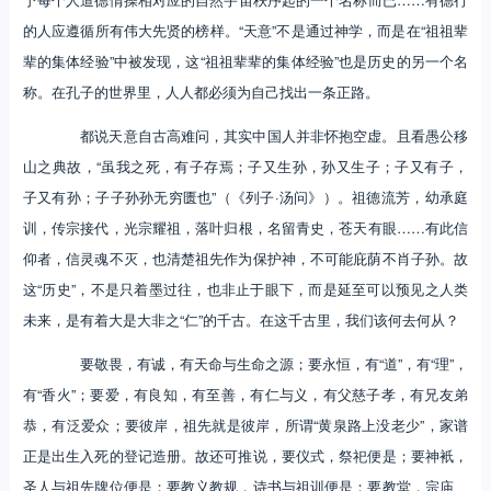
的人应遵循所有伟大先贤的榜样。“天意”不是通过神学，而是在“祖祖辈
辈的集体经验”中被发现，这“祖祖辈辈的集体经验”也是历史的另一个名
称。在孔子的世界里，人人都必须为自己找出一条正路。
都说天意自古高难问，其实中国人并非怀抱空虚。且看愚公移
山之典故，“虽我之死，有子存焉；子又生孙，孙又生子；子又有子，
子又有孙；子子孙孙无穷匮也”（《列子·汤问》）。祖德流芳，幼承庭
训，传宗接代，光宗耀祖，落叶归根，名留青史，苍天有眼……有此信
仰者，信灵魂不灭，也清楚祖先作为保护神，不可能庇荫不肖子孙。故
这“历史”，不是只着墨过往，也非止于眼下，而是延至可以预见之人类
未来，是有着大是大非之“仁”的千古。在这千古里，我们该何去何从？
要敬畏，有诚，有天命与生命之源；要永恒，有“道”，有“理”，
有“香火”；要爱，有良知，有至善，有仁与义，有父慈子孝，有兄友弟
恭，有泛爱众；要彼岸，祖先就是彼岸，所谓“黄泉路上没老少”，家谱
正是出生入死的登记造册。故还可推说，要仪式，祭祀便是；要神衹，
圣人与祖先牌位便是；要教义教规，诗书与祖训便是；要教堂，宗庙、