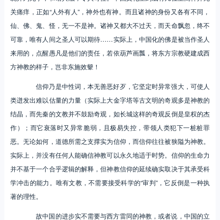
关痛痒，正如“人外有人”，神外也有神。而且诸神的身份又各有不同，
仙、佛、鬼、怪，无一不是神。诸神又都大不过天，而天命飘忽，终不
可靠，唯有人间之圣人可以期待……实际上，中国化的佛是被当作圣人
来用的，点醒愚凡是他们的责任，若依葫芦画瓢，将东方宗教硬建成西
方神教的样子，岂非东施效颦！
信仰乃是中性词，本无善恶好歹，它坚定时异常强大，可使人
类迸发出难以估量的力量（实际上大金字塔等古文明的奇观多是神教的
结晶，而先秦的文教并不鼓励奇观，如长城这样的奇观反倒是皇权的杰
作）；而它衰落时又异常脆弱，且极易失控，带领人类犯下一桩桩罪
恶。无论如何，道德所需之支撑实为信仰，而信仰往往被狭隘为神教。
实际上，并没有任何人能确信神教可以永久地适于时势。信仰的生命力
并不基于一个合乎逻辑的解释，但神教信仰的延续确实取决于其承受科
学冲击的能力。唯有文教，不需要接受科学的“审判”，它反倒是一种执
著的理性。
故中国的进步实不需要与西方雷同的神教，或者说，中国的立