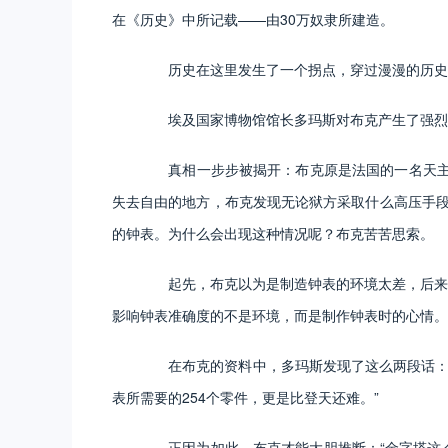
在《历史》中所记载——由30万奴隶所建造。
历史在这里发生了一个拐点，穿过漫漫的历史烟
埃及国家博物馆馆长多玛斯对布克产生了强烈
真相一步步被揭开：布克原是法国的一名天主教
失去自由的地方，布克发现无论狱方采取什么高压手段，
的钟表。为什么会出现这种情况呢？布克苦苦思索。
起先，布克以为是制造钟表的环境太差，后来布
影响钟表准确度的不是环境，而是制作钟表时的心情。
在布克的资料中，多玛斯发现了这么两段话：“一
表所需要的254个零件，更是比登天还难。”
正因为如此，布克才能大胆推断：“金字塔这么