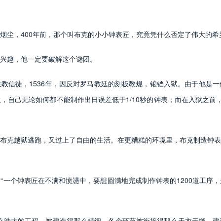
尘，400年前，那个叫布克的小小钟表匠，究竟凭什么否定了伟大的希
兴趣，他一定要破解这个谜团。
信徒，1536年，因反对罗马教廷的刻板教规，锒铛入狱。由于他是一
自己无论如何都不能制作出日误差低于1/10秒的钟表；而在入狱之前，
克越狱逃跑，又过上了自由的生活。在更糟糕的环境里，布克制造钟表
个钟表匠在不满和愤懑中，要想圆满地完成制作钟表的1200道工序，
浩大的工程，被建造得那么精细，各个环节被衔接得那么天衣无缝，建