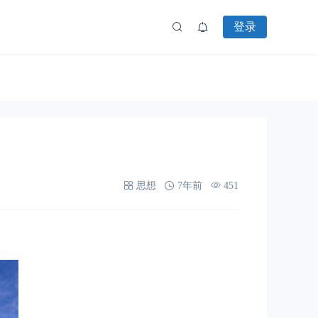
登录
思想
7年前
451