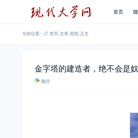
首页
随
当前位置：
首页
-
文章
-
思想
-
正文
金字塔的建造者，绝不会是
顾弦