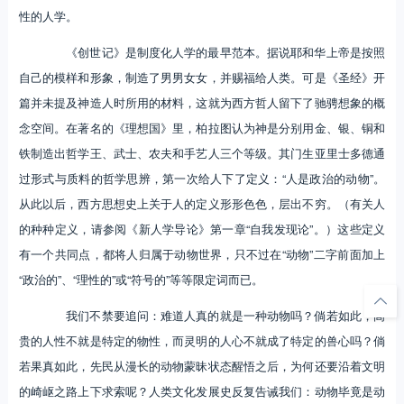
性的人学。
《创世记》是制度化人学的最早范本。据说耶和华上帝是按照
自己的模样和形象，制造了男男女女，并赐福给人类。可是《圣经》开
篇并未提及神造人时所用的材料，这就为西方哲人留下了驰骋想象的概
念空间。在著名的《理想国》里，柏拉图认为神是分别用金、银、铜和
铁制造出哲学王、武士、农夫和手艺人三个等级。其门生亚里士多德通
过形式与质料的哲学思辨，第一次给人下了定义：“人是政治的动物”。
从此以后，西方思想史上关于人的定义形形色色，层出不穷。（有关人
的种种定义，请参阅《新人学导论》第一章“自我发现论”。）这些定义
有一个共同点，都将人归属于动物世界，只不过在“动物”二字前面加上
“政治的”、“理性的”或“符号的”等等限定词而已。
我们不禁要追问：难道人真的就是一种动物吗？倘若如此，高
贵的人性不就是特定的物性，而灵明的人心不就成了特定的兽心吗？倘
若果真如此，先民从漫长的动物蒙昧状态醒悟之后，为何还要沿着文明
的崎岖之路上下求索呢？人类文化发展史反复告诫我们：动物毕竟是动