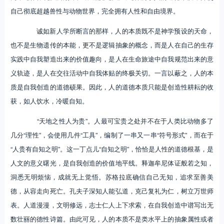
自己彻底超越兽性与动物世界，完全拥有人性和自由境界。
诚如新人学所断言的那样，人的本质既不是神学预设的天命，
也不是生物遗传的本能，更不是逻辑抽象的概念，而是人在自己的生存
实践中自我塑造出来的价值趣向，是人在生命旅途中自我规范出来的意
义轨迹，是人在交往活动中自我体贴的终极关切。一言以蔽之，人的本
质是自我创造的道德硕果。因此，人的道德本质只能是创造性耕耘的收
获，如人饮水，冷暖自知。
“天地之性人为贵”。人最可宝贵之处并不在于人类比动物多了
几分“理性”，会使用几件“工具”，编制了一串又一串“符号形式”，而在于
“人贵有自知之明”。这一丁点儿“自知之明”，恰恰是人性的道德根基，是
人文的意义曙光，是自我创造的价值地平线。释迦牟尼体证般若之知，
洞悉无明烦恼，成就无上觉悟。苏格拉底确信自己无知，追求至善美
德，从容走向死亡。孔夫子深知人能弘道，克己复礼为仁，树立万世师
表。人道漫漫，文明修远，志士仁人上下求索，在自我创造中谱写出无
数壮丽的德性诗篇。由此可见，人的本质不是类水平上的抽象属性或者