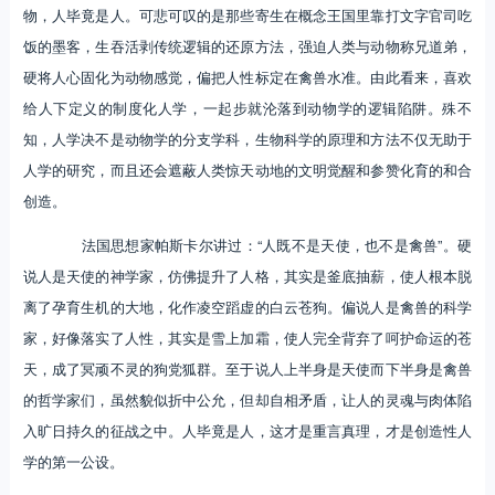
物，人毕竟是人。可悲可叹的是那些寄生在概念王国里靠打文字官司吃
饭的墨客，生吞活剥传统逻辑的还原方法，强迫人类与动物称兄道弟，
硬将人心固化为动物感觉，偏把人性标定在禽兽水准。由此看来，喜欢
给人下定义的制度化人学，一起步就沦落到动物学的逻辑陷阱。殊不
知，人学决不是动物学的分支学科，生物科学的原理和方法不仅无助于
人学的研究，而且还会遮蔽人类惊天动地的文明觉醒和参赞化育的和合
创造。
法国思想家帕斯卡尔讲过：“人既不是天使，也不是禽兽”。硬
说人是天使的神学家，仿佛提升了人格，其实是釜底抽薪，使人根本脱
离了孕育生机的大地，化作凌空蹈虚的白云苍狗。偏说人是禽兽的科学
家，好像落实了人性，其实是雪上加霜，使人完全背弃了呵护命运的苍
天，成了冥顽不灵的狗党狐群。至于说人上半身是天使而下半身是禽兽
的哲学家们，虽然貌似折中公允，但却自相矛盾，让人的灵魂与肉体陷
入旷日持久的征战之中。人毕竟是人，这才是重言真理，才是创造性人
学的第一公设。