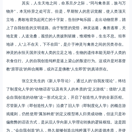
其实，人生天地之间，命系旦夕之际，“同与禽兽居，族与万
物并”，本无特异之处可言。但是，早期智人的意识觉醒，使人类顶天
立地，勇敢地背负起死亡的十字架，告别伊甸乐园，走出动物世界，踏
上了自我创造的文明道路。由于智慧的觉悟，神灵远遁，禽兽逃窜，天
地玄黄，人道沧桑，孤愤的人类披荆斩棘，惟艰惟辛，生生不息。坦率
地讲，人“上不在天，下不在田”，是介于神灵与禽兽之间的另类存在。
神灵的永恒天国并没有人类的立足之地，生物的遗传本能无助于人类的
衣食住行。人的自我创造纯粹是逼上梁山的叛逆行为。这或许是对基督
教“原罪说”的和合阐释，或许正是佛教“人生即苦”的真谛所在。
张立文先生的《新人学导论》，通过人的“自我发现论”，终结
了制度化人学的“动物话语”以及有关人的本质的“定义游戏”；借助“人是
会自我创造的动物”这一形式化定义，开启了创造性人学的全新历程。
尽管新人学（即创造性人学）沿袭了旧人学（即制度化人学）的概念游
戏规则，仍然使用“属加种差”的定义模型将人归类成动物，但这只是补
偏救弊的话语方式，是从旧人学向新人学理论转换的逻辑枢纽。这是因
为，“会自我创造”的人，终久能够创造出纯粹属于人的道德本质，并使