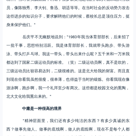
员，像陈独秀、李大钊、鲁迅、胡适等等。在当时社会的反动势力攻击
这些进步的知识分子，要求解聘他们的时候，蔡校长总是顶住压力，挺
身来保护他们。"
岳庆平不无幽默地说到："1983年我当体育部部长，后来招了
一批干事，思想特别活跃。我是体育部部长，我就带头跑步、带头游
泳、带头打乒乓球。我这一带头，带头出来什么呢？五千米和一万米我
都达到了国家二级运动员的标准。（笑）二级运动员啊，真不是吹的，
三级运动员比较容易达到，二级很难的。这是北大给我的财富。而且直
到现在你看我虽然很瘦，很单薄，也得益于当时的锻炼。你看我现在像
游泳啊，跑步啊，我一个礼拜至少有两次。这些都是校园文化的熏陶，
北大文化给我熏出来的。"
中庸是一种很高的境界
"精神层面里，我们还有多少纯洁的东西？有多少真诚的东
西？做事先做人。做事的底线啊，做人的底线啊，现在不是每个人都