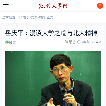
当前位置：
首页
-
文章
-
思想
-
正文
岳庆平：漫谈大学之道与北大精神
顾弦
思想
7年前
428