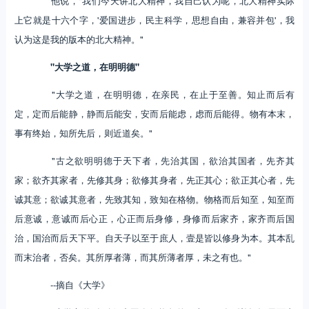
他说，"我们今天讲北大精神，我自己认为呢，北大精神实际
上它就是十六个字，'爱国进步，民主科学，思想自由，兼容并包'，我
认为这是我的版本的北大精神。"
"大学之道，在明明德"
"大学之道，在明明德，在亲民，在止于至善。知止而后有
定，定而后能静，静而后能安，安而后能虑，虑而后能得。物有本末，
事有终始，知所先后，则近道矣。"
"古之欲明明德于天下者，先治其国，欲治其国者，先齐其
家；欲齐其家者，先修其身；欲修其身者，先正其心；欲正其心者，先
诚其意；欲诚其意者，先致其知，致知在格物。物格而后知至，知至而
后意诚，意诚而后心正，心正而后身修，身修而后家齐，家齐而后国
治，国治而后天下平。自天子以至于庶人，壹是皆以修身为本。其本乱
而末治者，否矣。其所厚者薄，而其所薄者厚，未之有也。"
--摘自《大学》