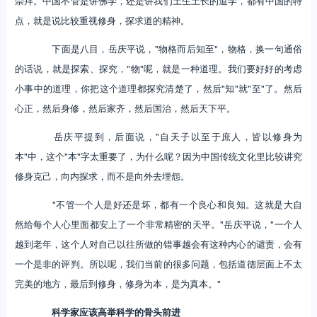
崇拜。中国不管是讲佛学，还是讲我们土生土长的道学，都有中国的特
点，就是说比较重视修身，探求道的精神。
下面是八目，岳庆平说，"物格而后知至"，物格，换一句通俗
的话说，就是探索、探究，"物"呢，就是一种道理。我们要好好的考虑
小事中的道理，你把这个道理都探究清楚了，然后"知"就"至"了。然后
心正，然后身修，然后家齐，然后国治，然后天下平。
岳庆平提到，后面说，"自天子以至于庶人，皆以修身为
本"中，这个"本"字太重要了，为什么呢？因为中国传统文化里比较讲究
修身克己，向内探求，而不是向外去埋怨。
"不管一个人是好还是坏，都有一个良心和良知。这就是大自
然给每个人心里面都安上了一个非常精密的天平。"岳庆平说，"一个人
越到老年，这个人对自己以往所做的错事越会有这种内心的谴责，会有
一个是非的评判。所以呢，我们当前的很多问题，包括道德层面上不太
完美的地方，最后到修身，修身为本，是为真本。"
科学家应该高举科学的骨头前进