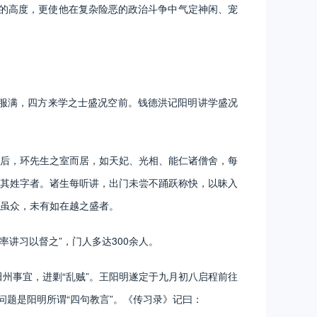
新的高度，更使他在复杂险恶的政治斗争中气定神闲、宠
服满，四方来学之士盛况空前。钱德洪记阳明讲学盛况
后，环先生之室而居，如天妃、光相、能仁诸僧舍，每
其姓字者。诸生每听讲，出门未尝不踊跃称快，以昧入
虽众，未有如在越之盛者。
讲习以督之”，门人多达300余人。
州事宜，进剿“乱贼”。王阳明遂定于九月初八启程前往
问题是阳明所谓“四句教言”。《传习录》记曰：