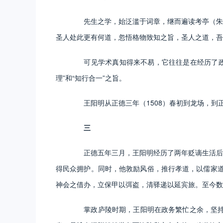
先生之学，始泛滥于词章，继而遍读考亭（朱熹
圣人处此更有何道，忽悟格物致知之旨，圣人之道，吾
可见学术真知得来不易，它往往是在经历了政治磨
理”和“知行合一”之旨。
王阳明从正德三年（1508）春初到龙场，到正
三
正德五年三月，王阳明经历了两年贬谪生活后被
得民众拥护。同时，他敦励风俗，推行孝道，以儒家道
神会之借办，立保甲以弭盗，清驿递以延宾旅。至今数
掌政庐陵时期，王阳明在政务繁忙之余，坚持讲学