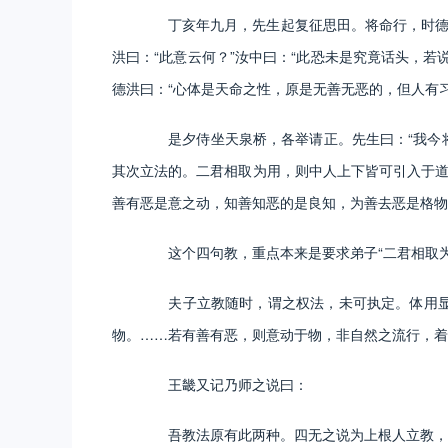
丁亥年九月，先生起复征思田。将命行，时德洪
洪曰：“此意云何？”汝中曰：“此恐未是究竟话头，
德洪曰：“心体是天命之性，原是无善无恶的，但人有
是夕侍坐天泉桥，各举请正。先生曰：“我今将
其次立法的。二君相取为用，则中人上下皆可引入于道
善有恶是意之动，知善知恶的是良知，为善去恶是格物
这个四句教，重点本来是要求弟子“二君相取为
夫子立教随时，谓之权法，未可执定。体用显微
物。……若有善有恶，则意动于物，非自然之流行，着
王畿又记乃师之说曰：
吾教法原有此两种。四无之说为上根人立教，四