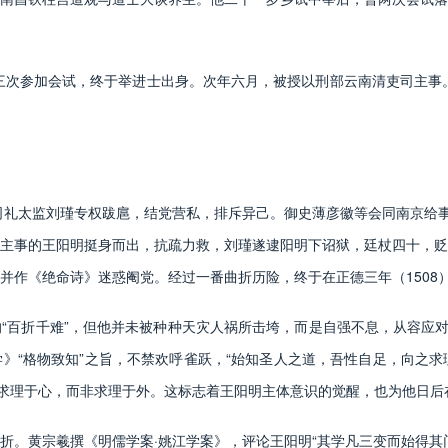
次参加会试，终于举进士出身。次年六月，被授以刑部云南清吏司主事。
礼太监刘瑾专权跋扈，结党营私，排斥异己。御史薄彦徽等会同南京给事
主事的王阳明挺身而出，抗疏力救，刘瑾遂逮阳明下诏狱，廷杖四十，贬
并作《绝命诗》迷惑阉党。经过一番曲折历险，终于在正德三年（1508
折千难”，但他并未被种种天灾人祸所击垮，而是自强不息，从容应对。
》“格物致知”之旨，不禁欢呼雀跃，“始知圣人之道，吾性自足，向之求理
是求理于心，而非求理于外。这标志着王阳明主体意识的觉醒，也为他日
黄宗羲撰《明儒学案·姚江学案》，评论王阳明“其学凡三变而始得其门