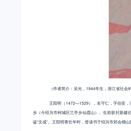
（作者简介：吴光，1944年生，浙江省社会
王阳明（1472—1529），名守仁，字伯安
乡（今绍兴市柯城区兰亭乡仙霞山）。生前获封新建伯
谥“文成”。王阳明青壮年时，曾读书于绍兴市郊会稽