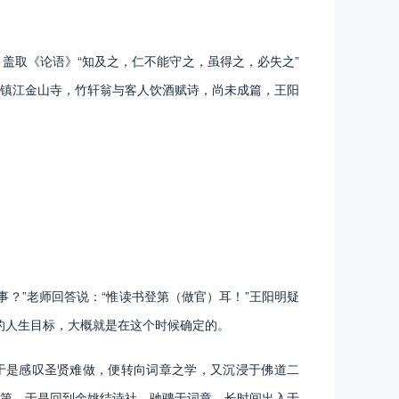
，盖取《论语》“知及之，仁不能守之，虽得之，必失之”
镇江金山寺，竹轩翁与客人饮酒赋诗，尚未成篇，王阳
”老师回答说：“惟读书登第（做官）耳！”王阳明疑
明的人生目标，大概就是在这个时候确定的。
于是感叹圣贤难做，便转向词章之学，又沉浸于佛道二
第，于是回到余姚结诗社，驰骋于词章，长时间出入于