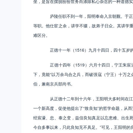
坐，是旨在摆脱纷纷世务而涤除私心杂念的一种道德实
庐陵任职不到一年，阳明奉命入京朝觐。于正德
等职。他仕宦之余，讲学不辍，故弟子日众。其讲学重
难区分。
正德十一年（1516）九月十四日，四十五岁
正德十四年（1519）六月十四日，宁王朱宸濠
下，竟能“以万余乌合之兵，而破强寇（宁王）十万之
伯，兼南京兵部尚书。
从正德十二年到十六年，王阳明大多时间在江西
一个新高度，促使他提出了“致良知”的哲学命题，从
经宸濠、忠、泰之变，益信良知真足以忘患难、出生死
今自多事以来，只此良知无不具足。”可见，王阳明的良