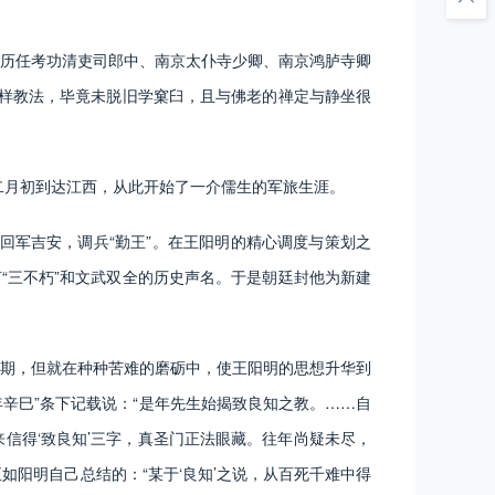
历任考功清吏司郎中、南京太仆寺少卿、南京鸿胪寺卿
这样教法，毕竟未脱旧学窠臼，且与佛老的禅定与静坐很
二月初到达江西，从此开始了一介儒生的军旅生涯。
军吉安，调兵“勤王”。在王阳明的精心调度与策划之
“三不朽”和文武双全的历史声名。于是朝廷封他为新建
期，但就在种种苦难的磨砺中，使王阳明的思想升华到
辛巳”条下记载说：“是年先生始揭致良知之教。……自
信得‘致良知’三字，真圣门正法眼藏。往年尚疑未尽，
如阳明自己总结的：“某于‘良知’之说，从百死千难中得