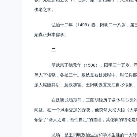
佛老之学。
弘治十二年（1499）春，阳明二十八岁，第三
始真正归本儒学。
二
明武宗正德元年（1506），阳明三十五岁。司
等人下诏狱，各杖三十。戴铣竟被杖死狱中。时任兵部
派人尾随其后，意欲加害。王阳明设置投江自尽假象，
在贬谪龙场期间，王阳明经历了身体与心灵的“百
问题。在一个风雨交加的深夜，他突然大彻大悟《大学
领悟了“圣人之道，吾性自足”的道理，其逻辑的结论
龙场，是王阳明政治生涯和学术生涯的一大转折。