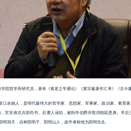
科学院哲学所研究员，著有《黄老之学通论》《黄宗羲著作汇考》《古今
，浙江余姚人，是明代最伟大的哲学家、思想家、军事家、政治家、教育
，官至南京兵部尚书。后遭人诬陷，被削夺伯爵并取消朝廷恩典。卒后三
山阳明洞天，自称阳明子、阳明山人，故学者称他为阳明先生。