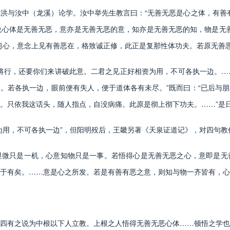
与汝中（龙溪）论学。汝中举先生教言曰：“无善无恶是心之体，有善有
若说心体是无善无恶，意亦是无善无恶的意，知亦是无善无恶的知，物是无
习心，意念上见有善恶在，格致诚正修，此正是复那性体功夫。若原无善恶
行，还要你们来讲破此意。二君之见正好相资为用，不可各执一边。…
。若各执一边，眼前便有失人，便于道体各有未尽。”既而曰：“已后与
。只依我这话头，随人指点，自没病痛。此原是彻上彻下功夫。……”是
用，不可各执一边”，但阳明殁后，王畿另著《天泉证道记》，对四句教
只是一机，心意知物只是一事。若悟得心是无善无恶之心，意即是无
于有矣。……意是心之所发。若是有善有恶之意，则知与物一齐皆有，心
有之说为中根以下人立教。上根之人悟得无善无恶心体……顿悟之学也