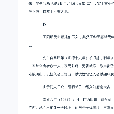
来，非是容易见得到此”，“我此‘良知’二字，实千
辱不惊，自立于不败之地。
四
王阳明受封新建伯不久，其父王华于嘉靖元年（
云：
先生自辛巳年（正德十六年）初归越，明年居考
一室常合食者数十人，夜无卧所，更番就席，歌声彻昏
者以明出，以疑入者以悟出，以忧愤愊忆入者以融释脱
由于门人日众，阳明弟子、绍兴知府南大吉（字元善
嘉靖六年（1527）五月，广西田州土司叛乱，
广西。就在出征前一天晚上，他与弟子钱德洪、王畿在