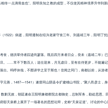
古圣圣相传一点滴骨血也”。阳明良知之教的成型，不仅使其精神境界升华到
1522）病逝，阳明遵制在绍兴老家守丧三年。到嘉靖三年，阳明丁忧
丧，德洪辈侍者踪迹尚寥落。既后四方来者日众，癸未（嘉靖二年）已
旦。……常不下数百人；送往迎来，月无虚日，至有在侍更岁，不能遍记
落出。呜呼休哉，不图讲学之至于斯也！尝闻之同门，南都以前，从游者
，1487—1541）遂督同山阴县令扩建稽山书院，“聚八邑彦士，身率
数剿无效，朝廷遂命王阳明兼都察院左都御史，总制军务，勘处思恩、田
府邸天泉桥上展开了一场著名的思想论辩，史称“天泉证道”。讨论的中心