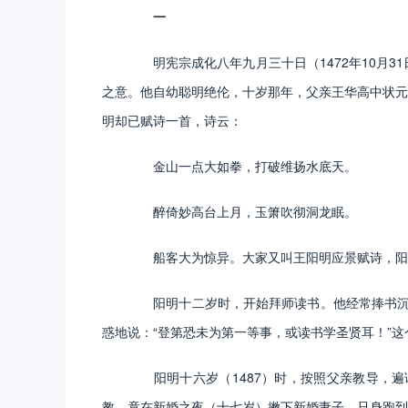
一
明宪宗成化八年九月三十日（1472年10月31
之意。他自幼聪明绝伦，十岁那年，父亲王华高中状元
明却已赋诗一首，诗云：
金山一点大如拳，打破维扬水底天。
醉倚妙高台上月，玉箫吹彻洞龙眠。
船客大为惊异。大家又叫王阳明应景赋诗，阳
阳明十二岁时，开始拜师读书。他经常捧书沉思，
惑地说：“登第恐未为第一等事，或读书学圣贤耳！”
阳明十六岁（1487）时，按照父亲教导，遍
教。竟在新婚之夜（十七岁）撇下新婚妻子，只身跑到