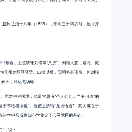
直到弘治十八年（1505），阳明三十四岁时，他才开
中戴铣，上疏请诛刘瑾等“八虎”。刘瑾大怒，逮薄、戴
为贵州龙场驿驿丞。出狱以后，阳明将赴谪所。但刘瑾
）春天，到达龙场驿。
面对种种困境，他常常思考“圣人处此，当有何道”的
于事物者误也”。这便是所谓“龙场悟道”，其关键在于
后在讲学中形成良知心学奠定了心灵觉悟的基础。
”，说：