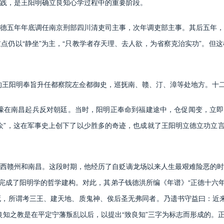
践，是王阳明确立良知心学过程中的重要阶段。
五年年底调任南京刑部四川清吏司主事，次年调吏部主事。其后五年，
点仍以“静坐”为主，“只教学者存天理、去人欲，为省察克治实功”。但
的王阳明奉旨升任都察院左佥都御史，巡抚南、赣、汀、漳等处地方。十
在南昌起兵反对朝廷。当时，阳明正奉命到福建途中，仓促闻变，立即回
众”，这在军事史上创下了以少胜多的奇迹，也成就了王阳明立德立功立言
赣州和南昌。这段时期，他经历了自贬谪龙场以来人生最艰难险恶的时
而完成了阳明学的哲学建构。对此，其弟子钱德洪所编《年谱》“正德十六年
，所谓考三王、建天地、质鬼神、俟后圣无弗同者。乃遗书守益曰：近来
知之教是在平定宁藩叛乱以后，以提出“致良知”三字为标志而形成的。正