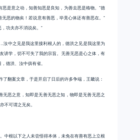
恶是意之动，知善知恶是良知，为善去恶是格物。”德
善无恶的物矣！若说意有善恶，毕竟心体还有善恶在。”
，功夫亦不消说矣。”
…汝中之见是我这里接利根人的，德洪之见是我这里为
朋友讲学，切不可失了我的宗旨。无善无恶是心之体，有
日，德洪、汝中俱有省。
作了翻案文章，于是开启了日后的许多争端，王畿说：
善无恶之意，知即是无善无恶之知，物即是无善无恶之
亦不可谓之无矣。
。中根以下之人未尝悟得本体，未免在有善有恶上立根