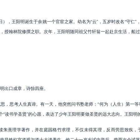
日），王阳明诞生于余姚一个官宦之家。幼名为“云”，五岁时改名“守仁”
，授翰林院修撰之职。次年，王阳明随同祖父竹轩翁一起赴京生活，船过
明出口成章，诗惊四座。
思考人生真谛。有一天，他突然问书塾老师：“何为（人生）第一等事？
这个“读书学圣贤”的心愿，表达了少年王阳明要做圣贤的远大志向。王阳
读朱熹理学著作，并在庭园格竹求理，不仅未得其理，反而劳思致疾，
南昌铁柱宫道观与道士大谈养生。他二十一岁乡试中举后，曾两次会试落