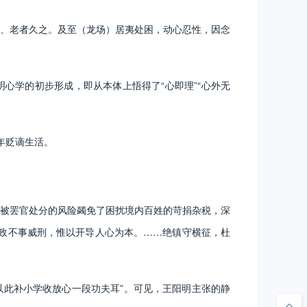
、老者久之。及至（龙场）居夷处困，动心忍性，因念
学的初步形成，即从本体上悟得了“心即理”“心外无
年贬谪生活。
被罢官处分的风险蠲免了困扰境内百姓的苛捐杂税，深
政不事威刑，惟以开导人心为本。……绝镇守横征，杜
以此补小学收放心一段功夫耳”。可见，王阳明主张的静