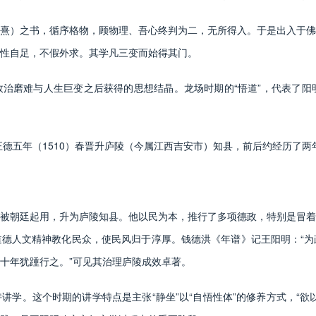
）之书，循序格物，顾物理、吾心终判为二，无所得入。于是出入于佛
性自足，不假外求。其学凡三变而始得其门。
难与人生巨变之后获得的思想结晶。龙场时期的“悟道”，代表了阳明心
德五年（1510）春晋升庐陵（今属江西吉安市）知县，前后约经历了两
朝廷起用，升为庐陵知县。他以民为本，推行了多项德政，特别是冒着
德人文精神教化民众，使民风归于淳厚。钱德洪《年谱》记王阳明：“为
十年犹踵行之。”可见其治理庐陵成效卓著。
。这个时期的讲学特点是主张“静坐”以“自悟性体”的修养方式，“欲