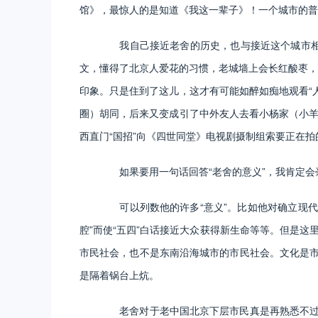
馆》，最惊人的是知道《我这一辈子》！一个城市的普
我自己接近老舍的历史，也与接近这个城市相始
文，懂得了北京人爱花的习惯，老城墙上会长红酸枣，
印象。只是住到了这儿，这才有可能如醉如痴地观看“
圈）胡同，后来又变成引了中外友人去看小杨家（小羊
西直门“国招”向《四世同堂》电视剧摄制组索要正在
如果要用一句话回答“老舍的意义”，我肯定会
可以列数他的许多“意义”。比如他对确立现代
腔”而使“五四”白话接近大众获得新生命等等。但是
市民社会，也不是东南沿海城市的市民社会。文化是市
是隔着锅台上炕。
老舍对于老中国北京下层市民真是再熟悉不过了。