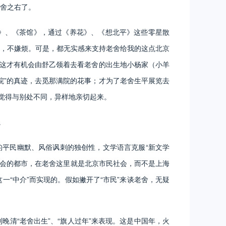
舍之右了。
》、《茶馆》，通过《养花》、《想北平》这些零星散
，不嫌烦。可是，都无实感来支持老舍给我的这点北京
；这才有机会由舒乙领着去看老舍的出生地小杨家（小羊
院”的真迹，去觅那满院的花事；才为了老舍生平展览去
觉得与别处不同，异样地亲切起来。
。
平民幽默、风俗讽刺的独创性，文学语言克服“新文学
社会的都市，在老舍这里就是北京市民社会，而不是上海
“中介”而实现的。假如撇开了“市民”来谈老舍，无疑
“老舍出生”、“旗人过年”来表现。这是中国年，火