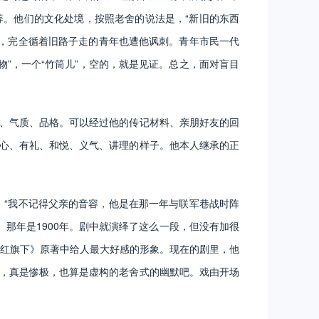
等。他们的文化处境，按照老舍的说法是，“新旧的东西
，完全循着旧路子走的青年也遭他讽刺。青年市民一代
”，一个“竹筒儿”，空的，就是见证。总之，面对盲目
、气质、品格。可以经过他的传记材料、亲朋好友的回
诚心、有礼、和悦、义气、讲理的样子。他本人继承的正
“我不记得父亲的音容，他是在那一年与联军巷战时阵
那年是1900年。剧中就演绎了这么一段，但没有加很
红旗下》原著中给人最大好感的形象。现在的剧里，他
声，真是惨极，也算是虚构的老舍式的幽默吧。戏由开场