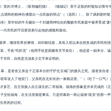
牲》里的洋博士，《新韩穆烈德》、《猫城记》里不足取的时髦知识青年
点调和的精神仿佛显出一点民族的弱点”（《选民》）。除了讽刺新时髦
传》里年轻的牛天赐在一个封建商绅结合的颓败市民家庭中被养育成“废物
一代市民的守旧更容易引起他的感慨和激动。
眼界，懂得世界的事情，却归根结底，具有入世以来自然形成的市民性情
装，手执“司的克”（他用手杖是因腿有关节炎症），他还是一副本分、
于市民，自然是无须多少文字来证明的。
，是老舍父亲这个正派本分的守护北京城门的旗兵之死。据老舍自述：
联军攻入了地安门，父亲死在北长街的一家粮店里。”（《吐了一口气》）
才多艺、且主张旗人自立谋生的二哥福海。福海的形象是并未完成的《正
子交给福海，在生活里都是事实。只是闭幕前一再让福海“跪安”的那一
生死死的过程。