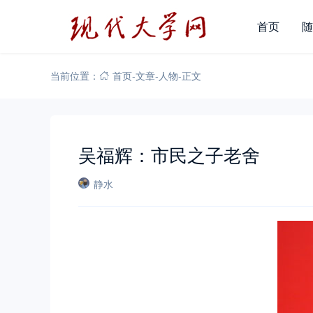
首页
随
当前位置：
首页
-
文章
-
人物
-
正文
吴福辉：市民之子老舍
静水