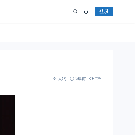
登录
人物
7年前
725