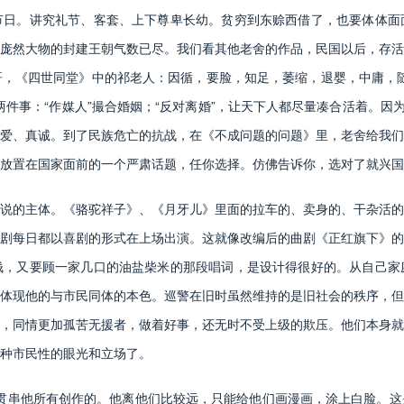
节日。讲究礼节、客套、上下尊卑长幼。贫穷到东赊西借了，也要体体面
庞然大物的封建王朝气数已尽。我们看其他老舍的作品，民国以后，存活
，《四世同堂》中的祁老人：因循，要脸，知足，萎缩，退婴，中庸，随
件事：“作媒人”撮合婚姻；“反对离婚”，让天下人都尽量凑合活着。因
爱、真诚。到了民族危亡的抗战，在《不成问题的问题》里，老舍给我们
放置在国家面前的一个严肃话题，任你选择。仿佛告诉你，选对了就兴国
的主体。《骆驼祥子》、《月牙儿》里面的拉车的、卖身的、干杂活的
剧每日都以喜剧的形式在上场出演。这就像改编后的曲剧《正红旗下》的
钱，又要顾一家几口的油盐柴米的那段唱词，是设计得很好的。从自己家
体现他的与市民同体的本色。巡警在旧时虽然维持的是旧社会的秩序，但
，同情更加孤苦无援者，做着好事，还无时不受上级的欺压。他们本身就
种市民性的眼光和立场了。
贯串他所有创作的。他离他们比较远，只能给他们画漫画，涂上白脸。这