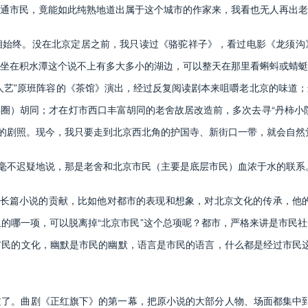
通市民，竟能如此纯熟地道出属于这个城市的作家来，我看也无人再出老
终。没在北京定居之前，我只读过《骆驼祥子》，看过电影《龙须沟
坐在积水潭这个说不上有多大多小的湖边，可以整天在那里看蝌蚪或蜻蜓
人艺”原班阵容的《茶馆》演出，经过反复阅读剧本来咀嚼老北京的味道
圈）胡同；才在灯市西口丰富胡同的老舍故居改造前，多次去寻“丹柿小
拍的剧照。现今，我只要走到北京西北角的护国寺、新街口一带，就会自然
毫不迟疑地说，那是老舍和北京市民（主要是底层市民）血浓于水的联系
长篇小说的贡献，比如他对都市的表现和想象，对北京文化的传承，他的
这里的哪一项，可以脱离掉“北京市民”这个总项呢？都市，严格来讲是市民
民的文化，幽默是市民的幽默，语言是市民的语言，什么都是经过市民这一
曲剧《正红旗下》的第一幕，把原小说的大部分人物、场面都集中到晚清