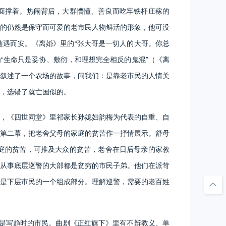
面撑着。热闹背后，大群懵懂、善良而吃牢铁杆庄稼的
的仍然是保守而可爱的老市民人物鲜活的形象，他可没
遇而安。《离婚》里的“张大哥是一切人的大哥。你总
为“生命只是妥协、敷衍，和理想完全相反的鬼混”（《离
叙述了一个农场的故事，问我们：是靠老市民的人情关
，选错了就亡国似的。
，《四世同堂》里祁家长孙媳妇韵梅为代表的自重、自
第二幕，把老舍父母的家庭的贫苦作一抒情展示。舒母
庭的贫苦，可推及大众的贫苦，老舍在日后母亲的家教
从事底层巡警的大部都是贫穷的市民子弟。他们在派苛
是下层市民的一个组成部分。理解巡警，需要的老百姓
是写趋时的市民。曲剧《正红旗下》里有不辨教义、单