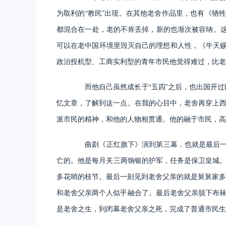
为取利的“教民”出现。在其他老舍作品里，也有《牺
都混合在一处，老的不肯丢掉，新的也渐次被容纳。这
可以在老中国环境里毁灭自己的理想和人性，《牛天赐
政治投机型、工商实利型的青年市民他觉得难过，比老
而他自己虽然成长于“五四”之后，也出国开过
忆文章，了解到这一点。在我的心目中，老舍再穿上西
派市民的精神，和他的人物相贯通。他的融于市民，高
曲剧《正红旗下》演到第三幕，也就是最后一幕
亡的。他是每月关三两饷银的护军，任务是保卫皇城。
多花哨的枝节。最后一刻见到老舍父亲的就是舅舅家多
和老舍父亲两个人似乎融合了。最后老舍父亲脱下布袜
是老舍之生，到闭幕老舍父亲之死，完成了普通市民生