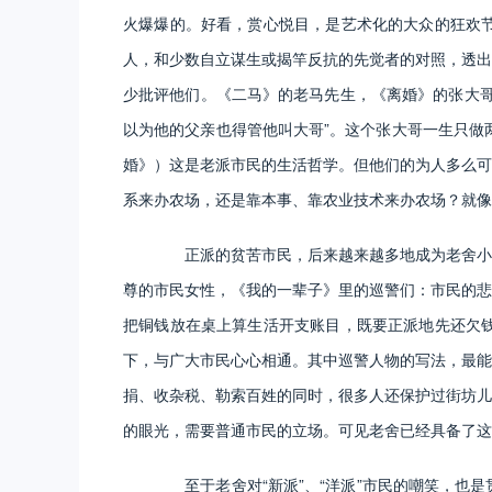
火爆爆的。好看，赏心悦目，是艺术化的大众的狂欢
人，和少数自立谋生或揭竿反抗的先觉者的对照，透出
少批评他们。《二马》的老马先生，《离婚》的张大哥
以为他的父亲也得管他叫大哥”。这个张大哥一生只做两
婚》）这是老派市民的生活哲学。但他们的为人多么可
系来办农场，还是靠本事、靠农业技术来办农场？就像
正派的贫苦市民，后来越来越多地成为老舍小说
尊的市民女性，《我的一辈子》里的巡警们：市民的悲
把铜钱放在桌上算生活开支账目，既要正派地先还欠
下，与广大市民心心相通。其中巡警人物的写法，最能
捐、收杂税、勒索百姓的同时，很多人还保护过街坊儿
的眼光，需要普通市民的立场。可见老舍已经具备了这
至于老舍对“新派”、“洋派”市民的嘲笑，也是