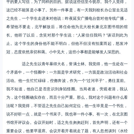
平的要人写信，为了同样的目的。据说这些信至今犹存。我个人觉得，
这已经不能算是小事了。另外一件事是，有一天我到校长办公室去见适
之先生，一个学生走进来对他说：昨夜延安广播电台曾对他专线广播，
希望他不要走，北平解放后，将任命他为北大校长兼北京图书馆的馆
长。他听了以后，含笑对那个学生说：“人家信任我吗？”谈话到此为
止。这个学生的身份他不能不明白，但他不但没有拍案而起，怒发冲
冠，态度依然亲切和蔼。小中见大，这些小事都是能够发人深思的。
适之先生以青年暴得大名，誉满士林。我觉得，他一生处在一
个矛盾中，一个怪圈中：一方面是学术研究，一方面是政治活动和社会
活动。他一生忙忙碌碌，倥偬奔波，作为一个“过河卒子”，勇往直前。
我不知道，他自己是否意识到身陷怪圈。当局者迷，旁观者清，我认
为，这个怪圈确实存在，而且十分严重。那么，我对这个问题有什么看
法呢？我觉得，不管适之先生自己如何定位，他一生毕竟是一个书生，
说不好听一点，就是一个书呆子。我也举一件小事。有一次，在北京图
书馆开评议会。会议开始时，适之先生匆匆赶到，首先声明，还有一个
重要会议，他要早退席。会议开着开着就走了题，有人忽然谈到《水经