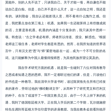
莫能外。别的人先不说了，只谈我自己。关于才能一项，再自谦也不能
说自己是白痴。但是，自己并不是什么天才，这一点自知之明，我还是
有的。谈到勤奋，我自认还能差强人意，用不着有什么愧怍之感。但
是，我把重点放在第三项上：机遇。如果我一生还能算得上有些微成就
的话，主要是靠机遇。机遇的内涵是十分复杂的，我只谈其中恩师一
项。韩愈说：“古之学者必有师。师者所以传道、授业、解惑也。”根据
老师这三项任务，老师对学生都是有恩的。然而，在我所知道的世界语
言中，只有汉文把“恩”与“师”紧密地嵌在一起，成为一个不可分割的名
词。这只能解释为中国人最懂得报师恩，为其他民族所望尘莫及的。
我在学术研究方面的机遇，就是我一生碰到了六位对我有教导
之恩或者知遇之恩的恩师。我不一定都听过他们的课，但是，只读他们
的书也是一种教导。我在清华大学读书时，读过陈寅恪先生所有已经发
表的著作，旁听过他的“佛经翻译文学”，从而种下了研究梵文和巴利文
的种子。在当了或滥竽了一年国文教员之后，由于一个天上掉下来的机
遇，我到了德国歌廷根大学。正在我入学后的第二个学期，瓦尔德施密
特先生调到哥廷根大学任印度学的讲座教授。当我在教务处前看到他开