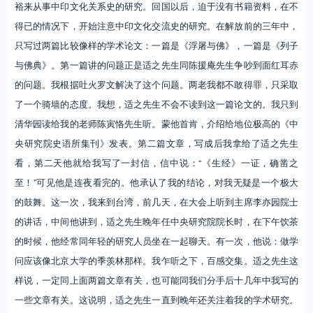
裕来从事中印文化关系史的研究。回国以后，迫于没有书籍资料，在不
得已的情况下，开始注意中印文化交流史的研究。在解放前的三年中，
只写过两篇比较像样的学术论文：一篇是《浮屠与佛》，一篇是《列子
与佛典》。第一篇讲的问题正是适之先生同陈援庵先生争吵到面红耳赤
的问题。我根据吐火罗文解决了这个问题。两老我都不敢得罪，只采取
了一个骑墙的态度。我想，适之先生不会不读到这一篇论文的。我只到
清华园读给我的老师陈寅恪先生听。蒙他首肯，介绍给地位极高的《中
央研究院史语所集刊》发表。第二篇文章，写成后我拿给了适之先生
看，第二天他就给我写了一封信，信中说：“《生经》一证，确凿之
至！”可见他是连夜看完的。他承认了我的结论，对我无疑是一个极大
的鼓舞。这一次，我来到台湾，前几天，在大会上听到主席李亦园院士
的讲话，中间他讲到，适之先生晚年任中央研究院院长时，在下午饮茶
的时候，他经常同年轻的研究人员坐在一起聊天。有一次，他说：做学
问应该像北京大学的季羡林那样。我乍听之下，百感交集。适之先生这
样说，一定同上面两篇文章有关，也可能同我们分手后十几年中我写的
一些文章有关。这说明，适之先生一直到晚年还关注着我的学术研究。