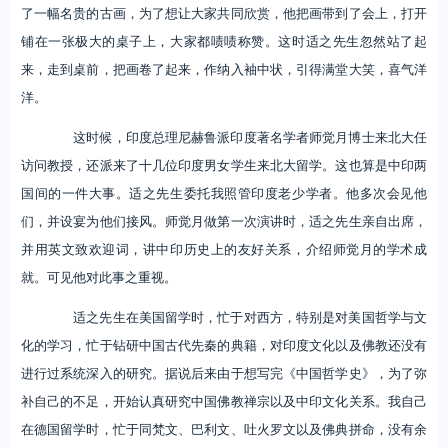
了一幅名贵的古画，为了想让大家共同欣赏，他把画带到了会上，打开
铺在一张极大的桌子上，大家都啧啧称赞。这时适之先生忽然站了起
来，走到桌前，把画卷了起来，作纳入袖中状，引得满堂大笑，喜气洋
洋。
这时候，印度总理尼赫鲁派印度著名学者师觉月博士来北大任
访问教授，还派来了十几位印度男女学生来北大留学。这也算是中印两
国间的一件大事。适之先生委托我照管印度老少学者。他多次会见他
们，并设宴为他们接风。师觉月做第一次演讲时，适之先生亲自出席，
并用英文致欢迎词，讲中印历史上的友好关系，介绍师觉月的学术成
就。可见他对此事之重视。
适之先生在美国留学时，忙于对西方，特别是对美国哲学与文
化的学习，忙于钻研中国古代先秦的典籍，对印度文化以及佛教还没有
进行过系统深入的研究。据说后来由于想写完《中国哲学史》，为了弥
补自己的不足，开始认真研究中国佛教禅宗以及中印文化关系。我自己
在德国留学时，忙于同梵文、巴利文、吐火罗文以及佛典拼命，没有余