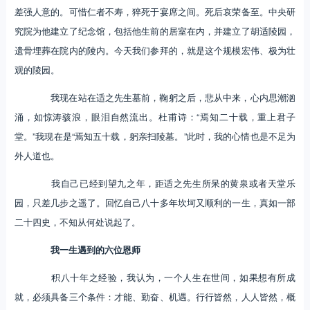
差强人意的。可惜仁者不寿，猝死于宴席之间。死后哀荣备至。中央研
究院为他建立了纪念馆，包括他生前的居室在内，并建立了胡适陵园，
遗骨埋葬在院内的陵内。今天我们参拜的，就是这个规模宏伟、极为壮
观的陵园。
我现在站在适之先生墓前，鞠躬之后，悲从中来，心内思潮汹
涌，如惊涛骇浪，眼泪自然流出。杜甫诗：“焉知二十载，重上君子
堂。”我现在是“焉知五十载，躬亲扫陵墓。”此时，我的心情也是不足为
外人道也。
我自己已经到望九之年，距适之先生所呆的黄泉或者天堂乐
园，只差几步之遥了。回忆自己八十多年坎坷又顺利的一生，真如一部
二十四史，不知从何处说起了。
我一生遇到的六位恩师
积八十年之经验，我认为，一个人生在世间，如果想有所成
就，必须具备三个条件：才能、勤奋、机遇。行行皆然，人人皆然，概