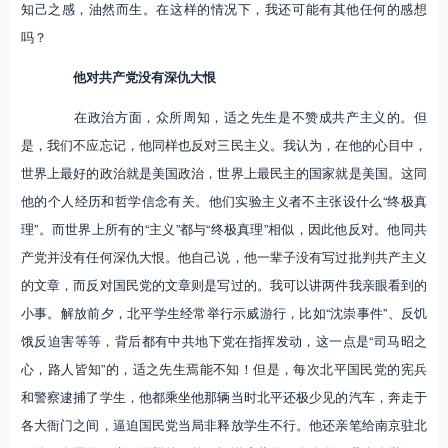
知己之感，油然而生。在这样的情况下，我还可能有其他任何的感想
吗？
他对共产党没有深仇大恨
在政治方面，众所周知，适之先生是不赞成共产主义的。但
是，我们不应忘记，他同样也反对三民主义。我认为，在他的心目中，
世界上最好的政治就是美国政治，世界上最民主的国家就是美国。这同
他的个人经历和哲学信念有关。他们实验主义者不主张设什么“终极真
理”。而世界上所有的“主义”都与“终极真理”相似，因此他反对。他同共
产党并没有任何深仇大恨。他自己说，他一辈子没有写过批判共产主义
的文章，而反对国民党的文章则是写过的。我可以讲两件我亲眼看到的
小事。解放前夕，北平学生经常举行示威游行，比如“沈崇事件”、反饥
饿反迫害等等，背后都有中共地下党在指挥发动，这一点是“司马昭之
心，路人皆知”的，适之先生焉能不知！但是，每次北平国民党的宪兵
和警察逮捕了学生，他都乘坐他那辆当时北平还极少见的汽车，奔走于
各大衙门之间，逼迫国民党当局非释放学生不行。他还亲笔给南京驻北