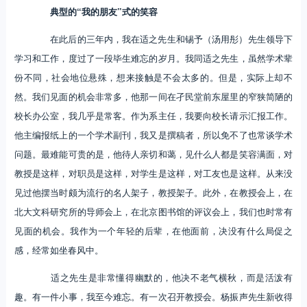
典型的“我的朋友”式的笑容
在此后的三年内，我在适之先生和锡予（汤用彤）先生领导下
学习和工作，度过了一段毕生难忘的岁月。我同适之先生，虽然学术辈
份不同，社会地位悬殊，想来接触是不会太多的。但是，实际上却不
然。我们见面的机会非常多，他那一间在孑民堂前东屋里的窄狭简陋的
校长办公室，我几乎是常客。作为系主任，我要向校长请示汇报工作。
他主编报纸上的一个学术副刊，我又是撰稿者，所以免不了也常谈学术
问题。最难能可贵的是，他待人亲切和蔼，见什么人都是笑容满面，对
教授是这样，对职员是这样，对学生是这样，对工友也是这样。从来没
见过他摆当时颇为流行的名人架子，教授架子。此外，在教授会上，在
北大文科研究所的导师会上，在北京图书馆的评议会上，我们也时常有
见面的机会。我作为一个年轻的后辈，在他面前，决没有什么局促之
感，经常如坐春风中。
适之先生是非常懂得幽默的，他决不老气横秋，而是活泼有
趣。有一件小事，我至今难忘。有一次召开教授会。杨振声先生新收得