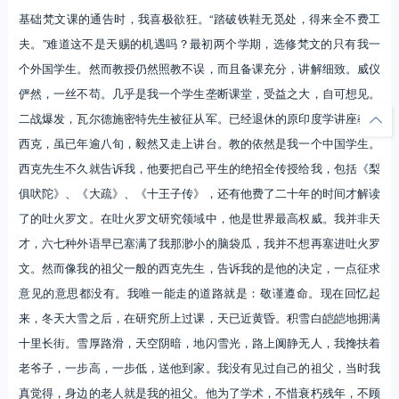
基础梵文课的通告时，我喜极欲狂。“踏破铁鞋无觅处，得来全不费工
夫。”难道这不是天赐的机遇吗？最初两个学期，选修梵文的只有我一
个外国学生。然而教授仍然照教不误，而且备课充分，讲解细致。威仪
俨然，一丝不苟。几乎是我一个学生垄断课堂，受益之大，自可想见。
二战爆发，瓦尔德施密特先生被征从军。已经退休的原印度学讲座教授
西克，虽已年逾八旬，毅然又走上讲台。教的依然是我一个中国学生。
西克先生不久就告诉我，他要把自己平生的绝招全传授给我，包括《梨
俱吠陀》、《大疏》、《十王子传》，还有他费了二十年的时间才解读
了的吐火罗文。在吐火罗文研究领域中，他是世界最高权威。我并非天
才，六七种外语早已塞满了我那渺小的脑袋瓜，我并不想再塞进吐火罗
文。然而像我的祖父一般的西克先生，告诉我的是他的决定，一点征求
意见的意思都没有。我唯一能走的道路就是：敬谨遵命。现在回忆起
来，冬天大雪之后，在研究所上过课，天已近黄昏。积雪白皑皑地拥满
十里长街。雪厚路滑，天空阴暗，地闪雪光，路上阒静无人，我搀扶着
老爷子，一步高，一步低，送他到家。我没有见过自己的祖父，当时我
真觉得，身边的老人就是我的祖父。他为了学术，不惜衰朽残年，不顾