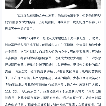
我现在站在胡适之先生墓前。他虽已长眠地下，但是他那典型
的“我的朋友”式的笑容，仍宛然在目。可我最后一次见到这个笑容，却
已是五十年前的事了。
1948年12月中旬，是北京大学建校五十周年的纪念日。此时，
解放军已经包围了北平城，然而城内人心并不惶惶。北大同仁和学生也
并不惶惶；不但不惶惶，而且在人们的内心中，有的非常殷切，有的还
有点狐疑，都在期望着迎接解放军。适逢北大建校大喜的日子，许多教
授都满面春风，聚集在沙滩孑民堂中，举行庆典。记得作为校长的适之
先生，满面含笑，做了简短的讲话，只有喜庆的内容，没有愁苦的调
子。正在这个时候，城外忽然响起了隆隆的炮声。大家相互开玩笑说：
“解放军给北大放礼炮哩!”简短的仪式完毕后，适之先生就辞别了大家，
登上飞机，飞赴南京去了。我忽然想到了李后主的几句词：“最是仓皇
辞庙日，教坊犹唱别离歌，挥泪对宫娥。”我想改写一下，描绘当时适
之先生的情景：“最是仓皇辞校日，城外礼炮声隆隆，含笑辞友朋。”我