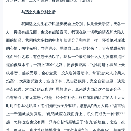
才之感。看了二人的遭遇，难道我们能无动于衷吗？
与适之先生分别之后
我同适之先生在孑民堂庆祝会上分别，从此云天渺茫，天各一
方，再没有能见面，也没有能通音问。我现在谈一谈我的情况和大陆方
面的情况。我同绝大多数的中老年知识分子和教师一样，怀着绝对虔诚
的心情，向往光明，向往进步。觉得自己真正站起来了，大有飘飘然羽
化而登仙之感，有点忘乎所以了。我从一个最初喊什么人万岁都有点忸
怩的低级水平，一踏上“革命”之路，便步步登高，飞驰前进；再加上天
纵睿智，虔诚无垠，全心全意，投入造神运动中。常言道“众人拾柴火
焰高”，大家群策群力，造出了神，又自己膜拜，完全自觉自愿，决无
半点勉强。对自己则认真进行思想改造。原来以为自己这个知识分子，
虽有缺点，并无罪恶；但是，经不住社会上根红苗壮的阶层的人士天天
时时在你耳边聒噪：“你们知识分子身躯脏，思想臭!”西方人说：“谎言说
上一千遍就成为真理。”此话就应在我们身上，积久而成为一种“原罪”
感，怎样改造也没有用，只有心甘情愿地居于“老九”的地位，改造，改
造，再改造，直改造得懵懵懂懂，“两涘渚崖之间，不辨牛马”。然而涅