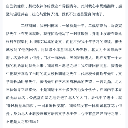
自己的健康，想把衣钵传给我这个异国青年。此时我心中思绪翻腾，感
激与温暖并在，担心与爱怜齐涌。我真不知道是置身何地了。
二战期间，我被困德国，一呆就是十年。二战结束后，听说寅
恪先生正在英国就医。我连忙给他写了一封致敬信，并附上发表在哥廷
根科学院集刊上用德文写成的论文，向他汇报我十年学习的成绩。很快
就收到了他的回信，问我愿不愿意到北大去任教。北大为全国最高学
府，名扬全球；但是，门坎一向极高，等闲难得进入。现在竟有一个天
赐的机遇落到我头上来，我焉有不愿意之理！我立即回信同意。寅恪先
生把我推荐给了当时的北大校长胡适之先生，代理校长傅斯年先生，文
学院长汤用彤先生。寅恪先生在学术界有极高的声望，一言九鼎。北大
三位领导立即接受。于是我这个三十多岁的毛头小伙子，在国内学术界
尚无藉藉名，公然堂而皇之地走进了北大的大门。唐代中了进士，就
“春风得意马蹄疾，一日看遍长安花”。我虽然没有一日看遍北京花；但
是，身为北大正教授兼东方语言文学系主任，心中有点洋洋自得之感，
不也是人之常情吗？