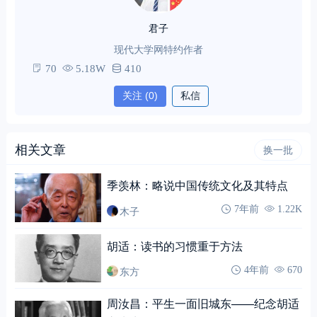
君子
现代大学网特约作者
70
5.18W
410
关注
(0)
私信
相关文章
换一批
季羡林：略说中国传统文化及其特点
木子
7年前
1.22K
胡适：读书的习惯重于方法
东方
4年前
670
周汝昌：平生一面旧城东——纪念胡适