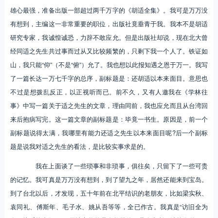
雄心最强，准备出版一部超过两千万字的《胡适全集》。我可是万万没
有想到，主编这一非常重要的职位，出版社竟垂青于我。我本不是胡适
研究专家，我诚惶诚恐，力辞不敢应允。但是出版社却说，现在北大曾
经同适之先生共过事而过从又比较频繁的，只剩下我一个人了。铁证如
山，我只能“仰”（不是“俯”）允了。我也想以此报知遇之恩于万一。我写
了一篇长达一万七千字的总序，副标题是：还胡适以本来面目。意思也
不过是想拨乱反正，以正视听而已。前不久，又有人邀我在《学林往
事》中写一篇关于适之先生的文章，理由同前，我也应允而且从台湾回
来后抱病写完。这一篇文章的副标题是：毕竟一书生。原因是，前一个
副标题说得太满，我哪里有能力还适之先生以本来面目呢?后一个副标
题是说我对适之先生的看法，是比较实事求是的。
我在上面谈了一些琐事和非琐事，俱往矣，只留下了一些可贵
的记忆。我可真是万万没有想到，到了望九之年，居然还能来到宝岛。
到了台北以后，才发现，五十年前在北平结识的老朋友，比如梁实秋、
袁同礼、傅斯年、毛子水、姚从吾等等，全已作古。我真是“访旧全为