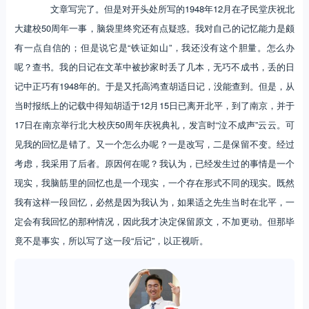
文章写完了。但是对开头处所写的1948年12月在孑民堂庆祝北
大建校50周年一事，脑袋里终究还有点疑惑。我对自己的记忆能力是颇
有一点自信的；但是说它是“铁证如山”，我还没有这个胆量。怎么办
呢？查书。我的日记在文革中被抄家时丢了几本，无巧不成书，丢的日
记中正巧有1948年的。于是又托高鸿查胡适日记，没能查到。但是，从
当时报纸上的记载中得知胡适于12月15日已离开北平，到了南京，并于
17日在南京举行北大校庆50周年庆祝典礼，发言时“泣不成声”云云。可
见我的回忆是错了。又一个怎么办呢？一是改写，二是保留不变。经过
考虑，我采用了后者。原因何在呢？我认为，已经发生过的事情是一个
现实，我脑筋里的回忆也是一个现实，一个存在形式不同的现实。既然
我有这样一段回忆，必然是因为我认为，如果适之先生当时在北平，一
定会有我回忆的那种情况，因此我才决定保留原文，不加更动。但那毕
竟不是事实，所以写了这一段“后记”，以正视听。