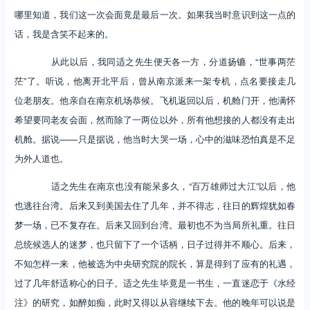
哪里知道，我们这一次会面竟是最后一次。如果我当时意识到这一点的
话，我是含笑不起来的。
从此以后，我同适之先生便天各一方，分道扬镳，“世事两茫
茫”了。听说，他离开北平后，曾从南京派来一架专机，点名要接走几
位老朋友。他亲自在南京机场恭候。飞机返回以后，机舱门开，他满怀
希望要同老友会面，然而除了一两位以外，所有他想接的人都没有走出
机舱。据说——只是据说，他当时大哭一场，心中的滋味恐怕真是不足
为外人道也。
适之先生在南京也没有能呆多久，“百万雄师过大江”以后，他
也逃往台湾。后来又到美国去住了几年，并不得志，往日的辉煌犹如春
梦一场，已不复存在。后来又回到台湾。最初也不为当局所礼重。往日
总统候选人的迷梦，也只留下了一个话柄，日子过得并不顺心。后来，
不知怎样一来，他被选为中央研究院的院长，算是得到了应有的礼遇，
过了几年舒适称心的日子。适之先生毕竟是一书生，一直迷恋于《水经
注》的研究，如醉如痴，此时又得以从容继续下去。他的晚年可以说是