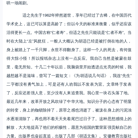
哄一场闹剧。
适之先生于1962年猝然逝世，享年已经过了古稀，在中国历代
学术史上，这已可以算是高龄了；但以今天的标准来衡量，似乎还应该
活得更长一点。中国古称“仁者寿”，但适之先生只能说是“仁者不寿”。当
时在大陆上“左”风犹狂，一般人大概认为胡适已经是被打倒在地的人，
身上被踏上了一千只脚，永世不得翻身了。这样一个人的死去，有何值
得大惊小怪！所以报纸杂志上没有一点反应。我自己当然是被蒙在鼓
里，毫无所知。十几二十年以后，我脑袋里开始透进点光亮的时候，我
越想越不是滋味，曾写了一篇短文：《为胡适说几句话》，我连“先生”
二字都没有勇气加上，可是还有人劝我以不发表为宜。文章终于发表
了，反应还差强人意，至少没有人来追查我。我心里一块石头落了地。
最近几年来，改革开放之风吹绿了中华大地。知识分子的心态有了明显
的转变，身上的枷锁除掉了，原罪之感也消逝了，被泼在身上的污泥浊
水逐渐清除了，再也用不着天天夹着尾巴过日子了。这种思想感情上的
解放，大大地提高了他们的积极性，愿意为祖国的繁荣富强贡献自己的
力量。出版界也奋起直追，出版了几部《胡适文集》。安徽教育出版社