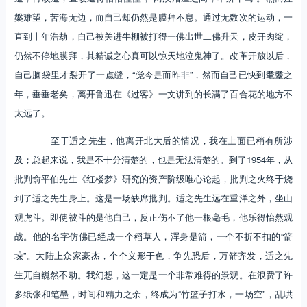
槃难望，苦海无边，而自己却仍然是膜拜不息。通过无数次的运动，一
直到十年浩劫，自己被关进牛棚被打得一佛出世二佛升天，皮开肉绽，
仍然不停地膜拜，其精诚之心真可以惊天地泣鬼神了。改革开放以后，
自己脑袋里才裂开了一点缝，“觉今是而昨非”，然而自己已快到耄耋之
年，垂垂老矣，离开鲁迅在《过客》一文讲到的长满了百合花的地方不
太远了。
至于适之先生，他离开北大后的情况，我在上面已稍有所涉
及；总起来说，我是不十分清楚的，也是无法清楚的。到了1954年，从
批判俞平伯先生《红楼梦》研究的资产阶级唯心论起，批判之火终于烧
到了适之先生身上。这是一场缺席批判。适之先生远在重洋之外，坐山
观虎斗。即使被斗的是他自己，反正伤不了他一根毫毛，他乐得怡然观
战。他的名字仿佛已经成一个稻草人，浑身是箭，一个不折不扣的“箭
垛”。大陆上众家豪杰，个个义形于色，争先恐后，万箭齐发，适之先
生兀自巍然不动。我幻想，这一定是一个非常难得的景观。在浪费了许
多纸张和笔墨，时间和精力之余，终成为“竹篮子打水，一场空”，乱哄