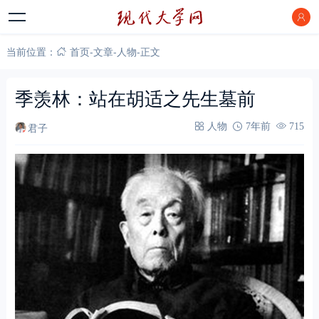
当前位置：
首页
-
文章
-
人物
-
正文
季羡林：站在胡适之先生墓前
君子
人物
7年前
715