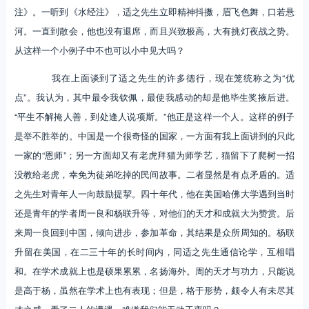
注》。一听到《水经注》，适之先生立即精神抖擞，眉飞色舞，口若悬
河。一直到散会，他也没有退席，而且兴致极高，大有挑灯夜战之势。
从这样一个小例子中不也可以小中见大吗？
我在上面谈到了适之先生的许多德行，现在笼统称之为“优
点”。我认为，其中最令我钦佩，最使我感动的却是他毕生奖掖后进。
“平生不解掩人善，到处逢人说项斯。”他正是这样一个人。这样的例子
是举不胜举的。中国是一个很奇怪的国家，一方面有我上面讲到的只此
一家的“恩师”；另一方面却又有老虎拜猫为师学艺，猫留下了爬树一招
没教给老虎，幸免为徒弟吃掉的民间故事。二者显然是有点矛盾的。适
之先生对青年人一向鼓励提挈。四十年代，他在美国哈佛大学遇到当时
还是青年的学者周一良和杨联升等，对他们的天才和成就大为赞赏。后
来周一良回到中国，倾向进步，参加革命，其结果是众所周知的。杨联
升留在美国，在二三十年的长时间内，同适之先生通信论学，互相唱
和。在学术成就上也是硕果累累，名扬海外。周的天才与功力，只能说
是高于杨，虽然在学术上也有表现；但是，格于形势，颇令人有未尽其