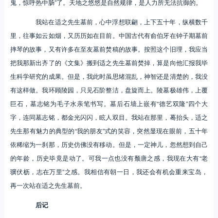
鬼，惊呼热中肠”了。天地之悠悠是自然规律，是人力所无法抗御的。
我站在适之先生墓前，心中浮想联翩，上下五十年，纵横数千
里，往事如云如烟，又历历如在目前。中国古代有俞伯牙在钟子期墓前
摔琴的故事，又有许多在至友墓前焚稿的故事。按照这个旧理，我应当
把我那新出齐了的《文集》搬到适之先生墓前焚掉，算是向他汇报我毕
生科学研究的成果。但是，我此时虽思绪混乱，神智还是清楚的，我没
有这样做。我环顾陵园，只见石阶整洁，盘旋而上。陵墓极雄伟，上覆
巨石，墓志铭为毛子水亲笔书写。墓后石墙上嵌有“德艺双隆”四个大
字，连同墓志铭，都金光闪闪，眩人双目。我站在那里，蓦抬头，适之
先生那有魅力的典型的“我的朋友”式的笑容，突然显现在眼前，五十年
依稀缩为一刹那，历史仿佛没有移动。但是，一定神儿，忽然想到自己
的年龄，历史毕竟是动了。可我一点也没有颓唐之感，我现在大有“老
骥伏枥，志在万里”之感。我相信有朝一日，我还会有机会重来宝岛，
再一次站在适之先生墓前。
后记