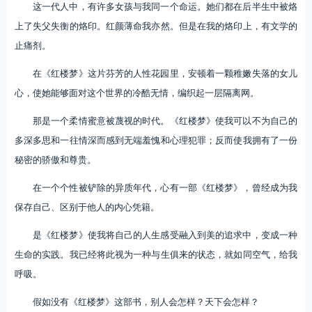
这一代人中，有许多女孩与我同一个命运。她们都在后半生中被烙
上了失父失衡的烙印。红颜薄命我亦然。但是在我的烙印上，有文学的
止痛剂。
在《红楼梦》这片芬芳的人性花园里，安顿着一颗稚嫩失落的女儿
心，使她能够面对这个世界的冷酷无情，编织起一层隔离网。
那是一个柔情蜜意被蔑视的时代。《红楼梦》使我可以不为自己的
多深多思和一往情深而感到无端羞愧和心理犯罪；反而使我拥有了一份
秘密的骄傲和尊贵。
在一个个性被铲除的异质年代，心有一部《红楼梦》，曾经成为我
保存自己、区别于他人的内心凭籍。
是《红楼梦》使我将自己的人生感受融入到美的追求中，变成一种
生命的实践。我已经将此视为一种与生俱来的状态，就如同空气，给我
呼吸。
假如没有《红楼梦》这部书，别人会怎样？天下会怎样？