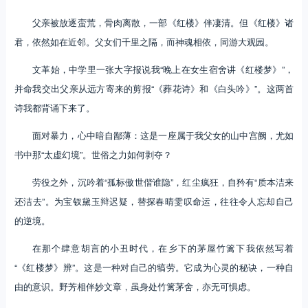
父亲被放逐蛮荒，骨肉离散，一部《红楼》伴凄清。但《红楼》诸
君，依然如在近邻。父女们千里之隔，而神魂相依，同游大观园。
文革始，中学里一张大字报说我“晚上在女生宿舍讲《红楼梦》”，
并命我交出父亲从远方寄来的剪报“《葬花诗》和《白头吟》”。这两首
诗我都背诵下来了。
面对暴力，心中暗自鄙薄：这是一座属于我父女的山中宫阙，尤如
书中那“太虚幻境”。世俗之力如何剥夺？
劳役之外，沉吟着“孤标傲世偕谁隐”，红尘疯狂，自矜有“质本洁来
还洁去”。为宝钗黛玉辩迟疑，替探春晴雯叹命运，往往令人忘却自己
的逆境。
在那个肆意胡言的小丑时代，在乡下的茅屋竹篱下我依然写着
“《红楼梦》辨”。这是一种对自己的犒劳。它成为心灵的秘诀，一种自
由的意识。野芳相伴妙文章，虽身处竹篱茅舍，亦无可惧虑。