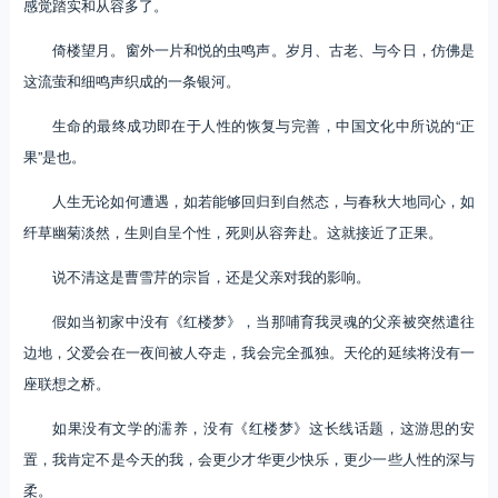
感觉踏实和从容多了。
倚楼望月。窗外一片和悦的虫鸣声。岁月、古老、与今日，仿佛是
这流萤和细鸣声织成的一条银河。
生命的最终成功即在于人性的恢复与完善，中国文化中所说的“正
果”是也。
人生无论如何遭遇，如若能够回归到自然态，与春秋大地同心，如
纤草幽菊淡然，生则自呈个性，死则从容奔赴。这就接近了正果。
说不清这是曹雪芹的宗旨，还是父亲对我的影响。
假如当初家中没有《红楼梦》，当那哺育我灵魂的父亲被突然遣往
边地，父爱会在一夜间被人夺走，我会完全孤独。天伦的延续将没有一
座联想之桥。
如果没有文学的濡养，没有《红楼梦》这长线话题，这游思的安
置，我肯定不是今天的我，会更少才华更少快乐，更少一些人性的深与
柔。