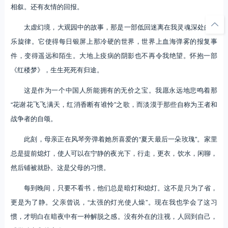
相叙。还有友情的回报。
太虚幻境，大观园中的故事，那是一部低回迷离在我灵魂深处的音
乐旋律。它使得每日银屏上那冷硬的世界，世界上血海弹雾的报复事
件，变得遥远和陌生。大地上疫病的阴影也不再令我绝望。怀抱一部
《红楼梦》，生生死死有归途。
这是作为一个中国人所能拥有的无价之宝。我愿永远地悲鸣着那
“花谢花飞飞满天，红消香断有谁怜”之歌，而淡漠于那些自称为王者和
战争者的自颂。
此刻，母亲正在风琴旁弹着她所喜爱的“夏天最后一朵玫瑰”。家里
总是提前熄灯，使人可以在宁静的夜光下，行走，更衣，饮水，闲聊，
然后铺被就卧。这是父母的习惯。
每到晚间，只要不看书，他们总是暗灯和熄灯。这不是只为了省，
更是为了静。父亲曾说，“太强的灯光使人燥”。现在我也学会了这习
惯，才明白在暗夜中有一种解脱之感。没有外在的注视，人回到自己，