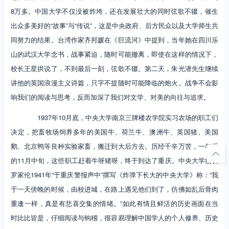
8万多。中国大学不仅没被炸垮，还在发展壮大的同时弦歌不辍，催生
出众多美好的“故事”与“传说”，这是中央政府、后方民众以及大学师生共
同努力的结果。台湾作家齐邦媛在《巨流河》中提到，当年她在四川乐
山的武汉大学念书，战事紧迫，随时可能撤离，即使在这样的情况下，
校长王星拱说了，不到最后一刻，弦歌不辍。第二天，朱光潜先生继续
讲他的英国浪漫主义诗篇，只字不提随时可能降临的炮火。战争不会影
响我们的阅读与思考，反而加深了我们对文学、对美的向往与追求。
1937年10月底，中央大学南京三牌楼农学院实习农场的职工们
决定，把畜牧场饲养多年的美国牛、荷兰牛、澳洲牛、英国猪、美国
鹅、北京鸭等良种实验家畜，搬迁到大后方去。历经千辛万苦，一年后
的11月中旬，这些职工赶着牛呀猪呀，终于到达了重庆。中央大学校长
罗家伦1941年“于重庆警报声中”撰写《炸弹下长大的中央大学》称：“我
于一天傍晚的时候，由校进城，在路上遇见他们到了，仿佛如乱后骨肉
重逢一样，真是有悲喜交集的情绪。”如此有情且鲜活的历史画面在当
时比比皆是，仔细阅读与钩稽，很容易理解中国学人的个人修养、历史