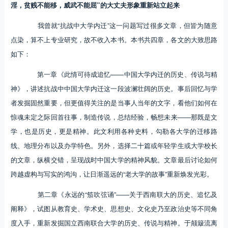
淫，贫贱不能移，威武不能屈”的大丈夫形象重新站立起来
我曾就“抗战中大学内迁”这一问题写过很多文章，但皆为随意
点染，算不上专业研究，故不收入本书。本书共四章，各文的大致思路
如下：
第一章《此情可待成追忆——中国大学内迁的历史、传说与精
神》，讲述抗战中中国大学内迁这一段波澜壮阔的历史。事后回忆与学
者发掘固然重要，但更值得关注的是当事人当年的文字，看他们如何在
惊魂未定之际回首往事，制造传说，总结经验，畅想未来——那既是文
学，也是历史，更是精神。此文利用各种史料，勾勒各大学的迁移路
线、地理分布以及办学特色。另外，选择二十篇或年轻学生或大学校长
的文章，纵横交错，呈现战时中国大学的精神风貌。文章最后讨论如何
跨越虚构与写实的鸿沟，让日渐遥远的“老大学的故事”重新焕发光彩。
第二章《永远的“笳吹弦诵”——关于西南联大的历史、追忆及
阐释》，试图从教育史、学术史、思想史、文化史乃至政治史等不同角
度入手，重新发掘国立西南联合大学的历史、传说与精神。于颠簸流离