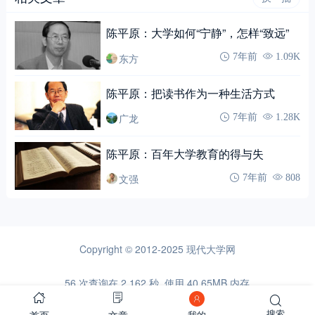
陈平原：大学如何“宁静”，怎样“致远”
东方
7年前
1.09K
陈平原：把读书作为一种生活方式
广龙
7年前
1.28K
陈平原：百年大学教育的得与失
文强
7年前
808
Copyright © 2012-2025
现代大学网
56 次查询在 2.162 秒, 使用 40.65MB 内存
搜索