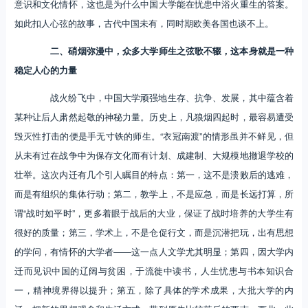
意识和文化情怀，这也是为什么中国大学能在忧患中浴火重生的答案。
如此扣人心弦的故事，古代中国未有，同时期欧美各国也谈不上。
二、硝烟弥漫中，众多大学师生之弦歌不辍，这本身就是一种
稳定人心的力量
战火纷飞中，中国大学顽强地生存、抗争、发展，其中蕴含着
某种让后人肃然起敬的神秘力量。历史上，凡狼烟四起时，最容易遭受
毁灭性打击的便是手无寸铁的师生。“衣冠南渡”的情形虽并不鲜见，但
从未有过在战争中为保存文化而有计划、成建制、大规模地撤退学校的
壮举。这次内迁有几个引人瞩目的特点：第一，这不是溃败后的逃难，
而是有组织的集体行动；第二，教学上，不是应急，而是长远打算，所
谓“战时如平时”，更多着眼于战后的大业，保证了战时培养的大学生有
很好的质量；第三，学术上，不是仓促行文，而是沉潜把玩，出有思想
的学问，有情怀的大学者——这一点人文学尤其明显；第四，因大学内
迁而见识中国的辽阔与贫困，于流徙中读书，人生忧患与书本知识合
一，精神境界得以提升；第五，除了具体的学术成果，大批大学的内