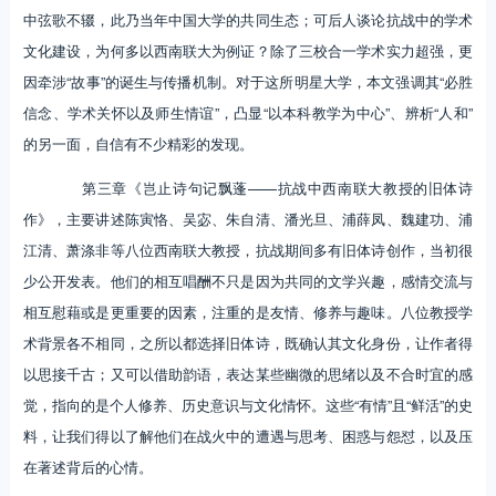
中弦歌不辍，此乃当年中国大学的共同生态；可后人谈论抗战中的学术
文化建设，为何多以西南联大为例证？除了三校合一学术实力超强，更
因牵涉“故事”的诞生与传播机制。对于这所明星大学，本文强调其“必胜
信念、学术关怀以及师生情谊”，凸显“以本科教学为中心”、辨析“人和”
的另一面，自信有不少精彩的发现。
第三章《岂止诗句记飘蓬——抗战中西南联大教授的旧体诗
作》，主要讲述陈寅恪、吴宓、朱自清、潘光旦、浦薛凤、魏建功、浦
江清、萧涤非等八位西南联大教授，抗战期间多有旧体诗创作，当初很
少公开发表。他们的相互唱酬不只是因为共同的文学兴趣，感情交流与
相互慰藉或是更重要的因素，注重的是友情、修养与趣味。八位教授学
术背景各不相同，之所以都选择旧体诗，既确认其文化身份，让作者得
以思接千古；又可以借助韵语，表达某些幽微的思绪以及不合时宜的感
觉，指向的是个人修养、历史意识与文化情怀。这些“有情”且“鲜活”的史
料，让我们得以了解他们在战火中的遭遇与思考、困惑与怨怼，以及压
在著述背后的心情。