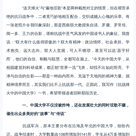
“连天烽火”与“遍地弦歌”本是两种截然对立的情景，但在艰苦卓
绝的抗日战争中，二者竟巧妙地相互配合，交织成撼人心魄的乐章。有
一张老照片令我印象深刻，那是西南联大教授朱自清、罗庸、罗常培、
闻一多、王力的合影，堪称抗战中意气风发的中国读书人的象征。我曾
说：“联大有什么值得骄傲的？联大有精神：政治情怀、社会承担、学
术抱负、远大志向。联大人贫困，可人不猥琐，甚至可以说‘器宇轩
昂’，他们的自信、刚毅与聪慧，全都写在脸上。”今天的中国大学，从
校园建筑到科研成果，都正朝“世界一流”飞奔，却找不出如此明亮、干
净与自信的合影——那是一种由内而外、充溢于天地间的精神力量。就
精神境界而言，其实我们比不上抗战那一代。正因此，我写作《抗战烽
火中的中国大学》一书，希望带领读者回眸那段历史。
一、中国大学不仅没被炸垮，还在发展壮大的同时弦歌不辍，
催生出众多美好的“故事”与“传说”
抗战军兴，原本主要分布在沿海及华北的中国大学，纷纷内
迁。战争结束时，大学数量由108所增加到141所，学生从4万多增加到