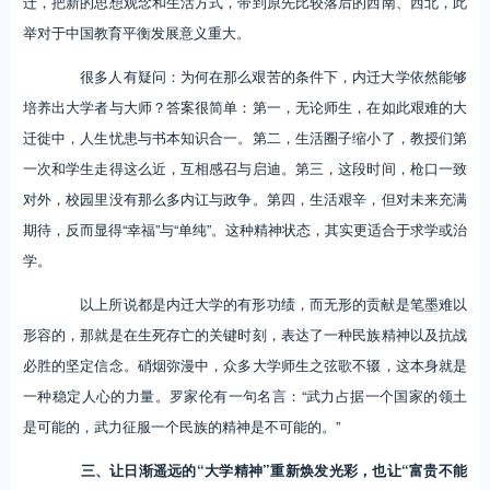
迁，把新的思想观念和生活方式，带到原先比较落后的西南、西北，此
举对于中国教育平衡发展意义重大。
很多人有疑问：为何在那么艰苦的条件下，内迁大学依然能够
培养出大学者与大师？答案很简单：第一，无论师生，在如此艰难的大
迁徙中，人生忧患与书本知识合一。第二，生活圈子缩小了，教授们第
一次和学生走得这么近，互相感召与启迪。第三，这段时间，枪口一致
对外，校园里没有那么多内讧与政争。第四，生活艰辛，但对未来充满
期待，反而显得“幸福”与“单纯”。这种精神状态，其实更适合于求学或治
学。
以上所说都是内迁大学的有形功绩，而无形的贡献是笔墨难以
形容的，那就是在生死存亡的关键时刻，表达了一种民族精神以及抗战
必胜的坚定信念。硝烟弥漫中，众多大学师生之弦歌不辍，这本身就是
一种稳定人心的力量。罗家伦有一句名言：“武力占据一个国家的领土
是可能的，武力征服一个民族的精神是不可能的。”
三、让日渐遥远的“大学精神”重新焕发光彩，也让“富贵不能