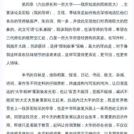
第四章《六位师长和一所大学——我所知道的西南联大》，主
要谈论吴宏聪（我的导师）、王瑶、季镇淮是如何饱含深情地追忆他们
各自的导师杨振声、朱自清、闻一多，并借此呈现他们对西南联大的想
象的。此文可谓“公私兼顾”，既谈我的导师，也谈导师的导师，希望在
三代师生的视野交汇处，凸显一所大学所曾经拥有的英姿。在写作时，
我抛开大路，另辟蹊径，选择“限制叙事”策略，最大的理由是，对于像
我这样喜欢玩味细节的读者来说，这样写显得更亲近，更可信，也更有
人情味。
本书的目标是，借助档案、报道、日记、书信、散文、杂感、
诗词、著作等不同史料的仔细辨析，跨越虚构与写实的鸿沟，让日渐遥
远的“大学精神”重新焕发光彩，也让“富贵不能淫，贫贱不能移，威武不
能屈”的大丈夫形象重新站立起来。抗战内迁大学的历史，既是世界教
育史上一段异彩纷呈的华章，也是中华民族复兴路上一座昂然屹立的丰
碑。回望这段历史，对今天的教育发展以及社会改革，有重要的启示作
用。即便只是着眼于教育，起码让你我警醒：大学的存在价值，不仅仅
是传授具体知识、生产科研成果，更包括坚定正确信念，以及塑造民族