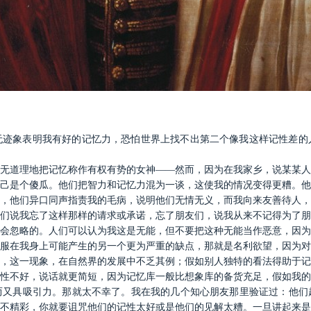
无迹象表明我有好的记忆力，恐怕世界上找不出第二个像我这样记性差的
无道理地把记忆称作有权有势的女神――然而，因为在我家乡，说某某人
己是个傻瓜。他们把智力和记忆力混为一谈，这使我的情况变得更糟。他
，他们异口同声指责我的毛病，说明他们无情无义，而我向来友善待人，
们说我忘了这样那样的请求或承诺，忘了朋友们，说我从来不记得为了朋
会忽略的。人们可以认为我这是无能，但不要把这种无能当作恶意，因为
服在我身上可能产生的另一个更为严重的缺点，那就是名利欲望，因为对
，这一现象，在自然界的发展中不乏其例；假如别人独特的看法得助于记
性不好，说话就更简短，因为记忆库一般比想象库的备货充足，假如我的
而又具吸引力。那就太不幸了。我在我的几个知心朋友那里验证过：他们
不精彩，你就要诅咒他们的记性太好或是他们的见解太糟。一旦讲起来是