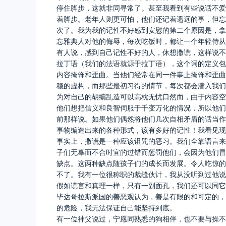
停住脚步，这就非同寻常了。甚至我看到有些说话不爱
着脚步。老年人则更可怕，他们还记着遥远的事，但忘
次了。我为我的记性不好感到安慰的第二个原因是，拿
忘雅典人对他的侮辱，每次吃饭时，都让一个年轻侍从
有人说，感到自己记性不好的人，休想撒谎，这样说不
拉丁语（我们的法语就源于拉丁语），这个词的定义包
内容掩饰和歪曲。当他们经常在同一件事上掩饰和歪曲
稳的虚构，而那些最初习得的情节，每次都会潜入我们
为对自己的胡编乱造可以高枕无忧口然而，由于内容空
他们想把信义和良智伺服于千变万化的情况，所以他们
前那样说。如果他们偶然将他们几次自相矛盾的话当作
事物编造出来的各种形式，该有多好的记性！我看见现
事实上，撒谎是一种应该诅咒的恶习。我们全靠语言来
子们无辜而不合时宜的过错而惩罚他们，会因为他们冒
缺点。这两种缺点随孩子们的成长而发展。令人吃惊的
不了。我有一位很称职的裁缝伙计，我从没听到过他说
假如谎言和真理一样，只有一副面孔，我们还可以同它
毕达哥拉斯派国的善恶观认为，善是有限的和可定的，
的危险，我无法保证自己能坚持到底。
有一位神父说过，宁愿同熟悉的狗相伴，也不要与操不