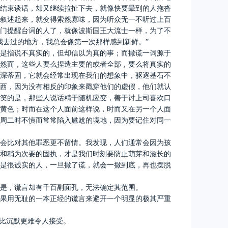
结束谈话，却又继续拉扯下去，就像快要晕到的人拖沓
叙述起来，就变得索然寡味，因为听众无一不听过上百
门提醒台词的人了，就像波斯国王大流士一样，为了不
我去过的地方，我总会像第一次那样感到新鲜。”
是指说不真实的，但却信以为真的事；而撒谎一词源于
然而，这些人要么捏造主要的或者全部，要么将真实的
深蒂固，它就会经常出现在我们的想象中，驱逐基石不
西，因为没有相反的印象来戳穿他们的虚假，他们就认
笑的是，那些人说话精于随机应变，善于讨上司喜欢口
黄色；时而在这个人面前这样说，时而又在另一个人面
周二时不慎而常常陷入尴尬的境地，因为要记住对同一
会比对其他罪恶更不留情。我发现，人们通常会因为孩
和稍为次要的固执，才是我们时刻要防止萌芽和滋长的
是很诚实的人，一旦撒了谎，就会一撒到底，再也摆脱
是，谎言却有千百副面孔，无法确定其范围。
果用无耻的一本正经的谎言来避开一个明显的极其严重
言比沉默更难令人接受。