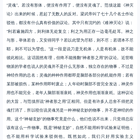
“灵魂”。若没有形体，便没有作用了，便没有灵魂了。范缜这篇《神灭
论》出来的时候，惹起了无数人的反对。梁武帝叫了七十几个名士作论
驳他，都没有什么真有价值的议论。其中只有沈约的《难神灭论》说：
“利若遍施四方，则利体无处复立；利之为用正存一边毫毛处耳。神之
与形，举体若合，又安得同乎？若以此譬为尽耶，则不尽；若谓本不尽
耶，则不可以为譬也。”这一段是说刀是无机体，人是有机体，故不能
彼此相比。这话固然有理，但终不能推翻“神者形之用”的议论。近世唯
物派的学者也说人的灵魂并不是什么无形体，独立存在的物事，不过是
神经作用的总名；灵魂的种种作用都即是脑部各部分的机能作用；若有
某部被损伤，某种作用即时废止；人年幼时脑部不曾完全发达，神灵作
用也不能完全，老年人脑部渐渐衰耗，神灵作用也渐渐衰耗。这种议论
的大旨，与范缜所说“神者形之用”正相同。但是有许多人总舍不得把灵
魂打消了，所以咬住说灵魂另是一种神秘玄妙的物事，并不是神经的作
用。这个“神秘玄妙”的物事究竟是什么，他们也说不出来，只觉得总应
该有这么一件物事。既是“神秘玄妙”，自然不能用科学试验来证明他，
也不能用科学试验来驳倒他。既然如此，我们只好用实验主义