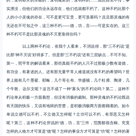
实湮没，但他们的功业永远存在，他们也就都不朽了。这种不朽比那个
人的小小灵魂的存在，可不是更可宝贵，更可羡慕吗？况且那灵魂的有
无还在不可知之中，这三种不朽——德，功，言——可是实在的。这三
种不朽可不是比那灵魂的不灭更靠得住吗？
以上两种不朽论，依我个人看来，不消说得，那“三不朽说”是
比那“神不灭说”好得多了。但是那“三不朽说”还有三层缺点，不可不知。
第一，照平常的解说看来，那些真能不朽的人只不过那极少数有道德，
有功业，有著述的人。还有那无量平常人难道就没有不朽的希望吗？世
界上能有几个墨翟、耶稣，几个哥仑布、华盛顿，几个杜甫、陶潜，几
个牛敦、达尔文呢？这岂不成了一种“寡头”的不朽论吗？第二，这种不
朽论单从积极一方面着想，但没有消极的裁制。那种灵魂的不朽论既说
有天国的快乐，又说有地狱的苦楚，是积极消极两方面都顾着的。如今
单说立德可以不朽，不立德又怎样呢？立功可以不朽，有罪恶又怎样
呢？第三，这种不朽论所说的“德，功，言”三件，范围都很含糊。究竟
怎样的人格方才可算是“德”呢？怎样的事业方才可算是“功”呢？怎样的著