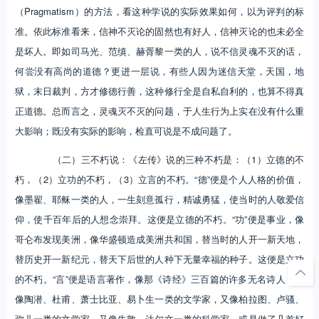
（Pragmatism）的方法，看这种学说的实际效果如何，以为评判的标
准。依此标准看来，信神不灭论的固然也有好人，信神灭论的也未必全
是坏人。即如司马光、范缜、赫胥黎一类的人，说不信灵魂不灭的话，
何尝没有高尚的道德？更进一层说，有些人因为迷信天堂，天国，地
狱，末日裁判，方才修德行善，这种修行全是自私自利的，也算不得真
正道德。总而言之，灵魂灭不灭的问题，于人生行为上实在没有什么重
大影响；既没有实际的影响，检直可说是不成问题了。
（二）三不朽说：《左传》说的三种不朽是：（1）立德的不
朽，（2）立功的不朽，（3）立言的不朽。“德”便是个人人格的价值，
像墨翟、耶稣一类的人，一生刻意孤行，精诚勇猛，使当时的人敬爱信
仰，使千百年后的人想念崇拜。这便是立德的不朽。“功”便是事业，像
哥仑布发现美洲，像华盛顿造成美洲共和国，替当时的人开一新天地，
替历史开一新纪元，替天下后世的人种下无量幸福的种子。这便是立功
的不朽。“言”便是语言著作，像那《诗经》三百篇的许多无名诗人，又
像陶潜、杜甫、萧士比亚、易卜生一类的文学家，又像柏拉图、卢骚、
弥儿一类的文学家，又像牛敦、达尔文一类的科学家，或是做了几首好