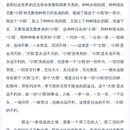
是和社会世界的过去和未来都有因果关系的。种种从前的因，种种现在
无数“小我”和无数他种势力所造成的因，都成了我这个“小我”的一部分。
我这个“小我”，加上了种种从前的因，又加上了种种现在的因，传递下
去，又要造成无数将来的“小我”。这种种过去的“小我”，和种种现在的
“小我”，和种种将来无穷的“小我”，一代传一代，一点加一滴；一线相
传，连绵不断；一水奔流，滔滔不绝：——这便是一个“大我”。“小我”是
会消灭的，“大我”是永远不灭的。“小我”是有死的，“大我”是永远不死，
永远不朽的。“小我”虽然会死，但是每一个“小我”的一切作为，一切功德
罪恶，一切语言行事，无论大小，无论是非，无论善恶，一一都永远留
存在那个“大我”之中。那个“大我”，便是古往今来一切“小我”的纪功碑，
彰善祠，罪状判决书，孝子慈孙百世不能改的恶谥法。这个“大我”是永
远不朽的，故一切“小我”的事业，人格，一举一动，一言一笑，一个念
头，一场功劳，一桩罪过，也都永远不朽。这便是社会的不朽，“大我”
的不朽。
那边“一座低低的土墙，遮着一个弹三弦的人”。那三弦的声
浪，在空间起了无数波澜；那被冲动的空气质点，直接间接冲动无数旁