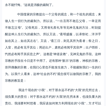
永不能忏悔。”这就是消极的裁制了。
中国儒家的宗教提出一个父母的观念，和一个祖先的观念，来
做人生一切行为的裁制力。所以说，“一出言而不敢忘父母，一举足而
不敢忘父母”。父母死后，又用丧礼祭礼等等见神见鬼的方法，时刻提
醒这种人生行为的裁制力。所以又说，“斋明盛服，以承祭祀，洋洋乎
如在其上，如在其左右”。又说，“斋三日，则见其所为斋者；祭之日，
入室，然必有见乎其位；周还出户，肃然必有闻乎其容声；出户而听，
忾然必有闻乎其叹息之声”。这都是“神道设教”，见神见鬼的手段。这种
宗教的手段在今日是不中用了。还有那种“默示”的宗教，神权的宗教，
崇拜偶像的宗教，在我们心里也不能发生效力，不能裁制我们一生的行
为。以我个人看来，这种“社会的不朽”观念很可以做我的宗教了。我的
宗教的教旨是：
我这个现在的“小我”，对于那永远不朽的“大我”的无穷过去，
须负重大的责任；对于那永远不朽的“大我”的无穷未来，也须负重大的
责任。我须要时时想着，我应该如何努力利用现在的“小我”，方才可以