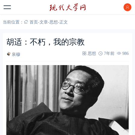
当前位置：
首页
-
文章
-
思想
-
正文
胡适：不朽，我的宗教
泉穆
思想
7年前
986