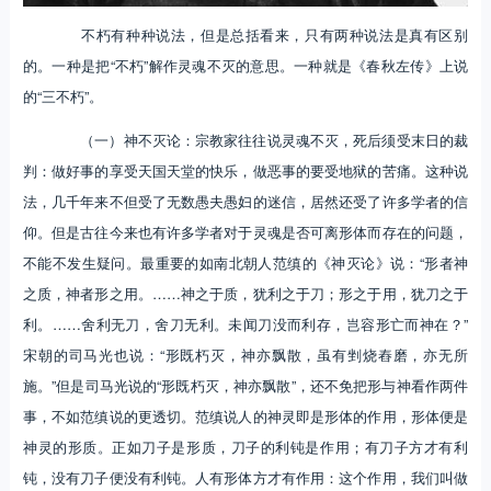
不朽有种种说法，但是总括看来，只有两种说法是真有区别
的。一种是把“不朽”解作灵魂不灭的意思。一种就是《春秋左传》上说
的“三不朽”。
（一）神不灭论：宗教家往往说灵魂不灭，死后须受末日的裁
判：做好事的享受天国天堂的快乐，做恶事的要受地狱的苦痛。这种说
法，几千年来不但受了无数愚夫愚妇的迷信，居然还受了许多学者的信
仰。但是古往今来也有许多学者对于灵魂是否可离形体而存在的问题，
不能不发生疑问。最重要的如南北朝人范缜的《神灭论》说：“形者神
之质，神者形之用。……神之于质，犹利之于刀；形之于用，犹刀之于
利。……舍利无刀，舍刀无利。未闻刀没而利存，岂容形亡而神在？”
宋朝的司马光也说：“形既朽灭，神亦飘散，虽有剉烧舂磨，亦无所
施。”但是司马光说的“形既朽灭，神亦飘散”，还不免把形与神看作两件
事，不如范缜说的更透切。范缜说人的神灵即是形体的作用，形体便是
神灵的形质。正如刀子是形质，刀子的利钝是作用；有刀子方才有利
钝，没有刀子便没有利钝。人有形体方才有作用：这个作用，我们叫做