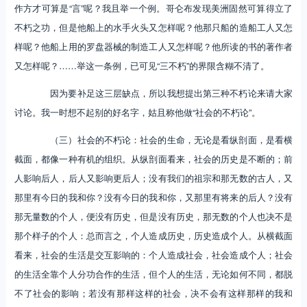
作方才可算是“言”呢？我且举一个例。哥仑布发现美洲固然可算得立了
不朽之功，但是他船上的水手火头又怎样呢？他那只船的造船工人又怎
样呢？他船上用的罗盘器械的制造工人又怎样呢？他所读的书的著作者
又怎样呢？……举这一条例，已可见“三不朽”的界限含糊不清了。
因为要补足这三层缺点，所以我想提出第三种不朽论来请大家
讨论。我一时想不起别的好名字，姑且称他做“社会的不朽论”。
（三）社会的不朽论：社会的生命，无论是看纵剖面，是看横
截面，都像一种有机的组织。从纵剖面看来，社会的历史是不断的；前
人影响后人，后人又影响更后人；没有我们的祖宗和那无数的古人，又
那里有今日的我和你？没有今日的我和你，又那里有将来的后人？没有
那无量数的个人，便没有历史，但是没有历史，那无数的个人也决不是
那个样子的个人：总而言之，个人造成历史，历史造成个人。从横截面
看来，社会的生活是交互影响的：个人造成社会，社会造成个人；社会
的生活全靠个人分功合作的生活，但个人的生活，无论如何不同，都脱
不了社会的影响；若没有那样这样的社会，决不会有这样那样的我和