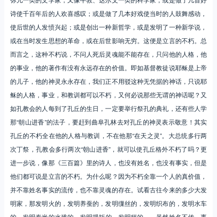
诗使千百年后的人欢喜感叹；或是做了几本好戏使当时的人鼓舞感动，
使后世的人发愤兴起；或是创出一种新哲学，或是发明了一种新学说，
或在当时发生思想的革命，或在后世影响无穷。这便是立言的不朽。总
而言之，这种不朽说，不问人死后灵魂能不能存在，只问他的人格，他
的事业，他的著作有没有永远存在的价值。即如基督教徒说耶稣是上帝
的儿子，他的神灵永永存在，我们正不用驳这种无凭据的神话，只说耶
稣的人格，事业，和教训都可以不朽，又何必说那些无谓的神话呢？又
如孔教会的人每到了孔丘的生日，一定要举行祭孔的典礼，还有些人学
那“朝山进香”的法子，要赶到曲阜孔林去对孔丘的神灵表示敬意！其实
孔丘的不朽全在他的人格与教训，不在他那“在天之灵”。大总统多行两
次丁祭，孔教会多行两次“朝山进香”，就可以使孔丘格外不朽了吗？更
进一步说，像那《三百篇》里的诗人，也没有姓名，也没有事实，但是
他们都可说是立言的不朽。为什么呢？因为不朽全靠一个人的真价值，
并不靠姓名事实的流传，也不靠灵魂的存在。试看古往今来的多少大发
明家，那发明火的，发明养蚕的，发明缫丝的，发明织布的，发明水车
的，发明舂米的水碓的，发明规矩的，发明秤的……虽然姓名不传，事