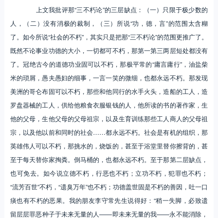
上文我批评那“三不朽论”的三层缺点：（一）只限于极少数的
人，（二）没有消极的裁制，（三）所说“功，德，言”的范围太含糊
了。如今所说“社会的不朽”，其实只是把那“三不朽论”的范围更推广了。
既然不论事业功德的大小，一切都可不朽，那第一第三两层短处都没有
了。冠绝古今的道德功业固可以不朽，那极平常的“庸言庸行”，油盐柴
米的琐屑，愚夫愚妇的细事，一言一笑的微细，也都永远不朽。那发现
美洲的哥仑布固可以不朽，那些和他同行的水手火头，造船的工人，造
罗盘器械的工人，供给他粮食衣服银钱的人，他所读的书的著作家，生
他的父母，生他父母的父母祖宗，以及生育训练那些工人商人的父母祖
宗，以及他以前和同时的社会……都永远不朽。社会是有机的组织，那
英雄伟人可以不朽，那挑水的，烧饭的，甚至于浴堂里替你擦背的，甚
至于每天替你家掏粪。倒马桶的，也都永远不朽。至于那第二层缺点，
也可免去。如今说立德不朽，行恶也不朽；立功不朽，犯罪也不朽；
“流芳百世”不朽，“遗臭万年”也不朽；功德盖世固是不朽的善因，吐一口
痰也有不朽的恶果。我的朋友李守常先生说得好：“稍一失脚，必致遗
留层层罪恶种子于未来无量的人——即未来无量的我——永不能消除，