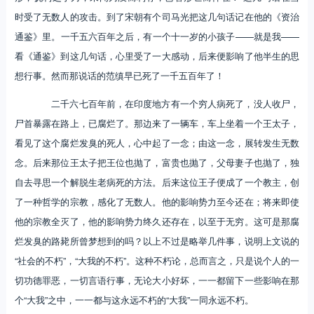
时受了无数人的攻击。到了宋朝有个司马光把这几句话记在他的《资治
通鉴》里。一千五六百年之后，有一个十一岁的小孩子——就是我——
看《通鉴》到这几句话，心里受了一大感动，后来便影响了他半生的思
想行事。然而那说话的范缜早已死了一千五百年了！
二千六七百年前，在印度地方有一个穷人病死了，没人收尸，
尸首暴露在路上，已腐烂了。那边来了一辆车，车上坐着一个王太子，
看见了这个腐烂发臭的死人，心中起了一念；由这一念，展转发生无数
念。后来那位王太子把王位也抛了，富贵也抛了，父母妻子也抛了，独
自去寻思一个解脱生老病死的方法。后来这位王子便成了一个教主，创
了一种哲学的宗教，感化了无数人。他的影响势力至今还在；将来即使
他的宗教全灭了，他的影响势力终久还存在，以至于无穷。这可是那腐
烂发臭的路毙所曾梦想到的吗？以上不过是略举几件事，说明上文说的
“社会的不朽”，“大我的不朽”。这种不朽论，总而言之，只是说个人的一
切功德罪恶，一切言语行事，无论大小好坏，一一都留下一些影响在那
个“大我”之中，一一都与这永远不朽的“大我”一同永远不朽。