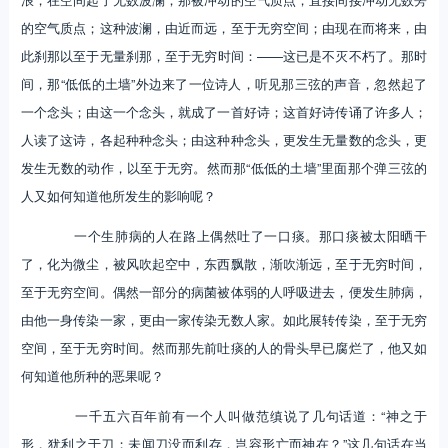
的空气质点；这种波澜，由近而远，至于无穷空间；由现在而将来，由
此刹那以至于无量刹那，至于无穷时间：——这已是不灭不朽了。那时
间，那“低低的土墙”外边来了一位诗人，听见那三弦的声音，忽然起了
一个念头；由这一个念头，就成了一首好诗；这首好诗传诵了许多人；
人读了这诗，各起种种念头；由这种种念头，更发生无量数的念头，更
发生无数的动作，以至于无穷。然而那“低低的土墙”里面那个弹三弦的
人又如何知道他所发生的影响呢？
一个生肺病的人在路上偶然吐了一口痰。那口痰被太阳晒干
了，化为微尘，被风吹起空中，东西飘散，渐吹渐远，至于无穷时间，
至于无穷空间。偶然一部分的病菌被体弱的人呼吸进去，便发生肺病，
由他一身传染一家，更由一家传染无数人家。如此展转传染，至于无穷
空间，至于无穷时间。然而那先前吐痰的人的骨头早已腐烂了，他又如
何知道他所种的恶果呢？
一千五六百年前有一个人叫做范缜说了几句话道：“神之于
形，犹利之于刀；未闻刀没而利存，岂容形亡而神在？”这几句话在当