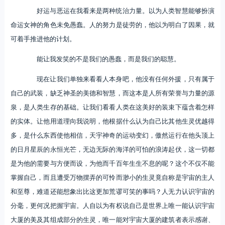
好运与恶运在我看来是两种统治力量。以为人类智慧能够扮演
命运女神的角色未免愚蠢。人的努力是徒劳的，他以为明白了因果，就
可着手推进他的计划。
能让我发笑的不是我们的愚蠢，而是我们的聪慧。
现在让我们单独来看看人本身吧，他没有任何外援，只有属于
自己的武装，缺乏神圣的美德和智慧，而这本是人所有荣誉与力量的源
泉，是人类生存的基础。让我们看看人类在这美好的装束下蕴含着怎样
的实体。让他用道理向我说明，他根据什么认为自己比其他生灵优越得
多，是什么东西使他相信，天宇神奇的运动变幻，傲然运行在他头顶上
的日月星辰的永恒光芒，无边无际的海洋的可怕的浪涛起伏，这一切都
是为他的需要与方便而设，为他而千百年生生不息的呢？这个不仅不能
掌握自己，而且遭受万物摆弄的可怜而渺小的生灵竟自称是宇宙的主人
和至尊，难道还能想象出比这更加荒谬可笑的事吗？人无力认识宇宙的
分毫，更何况把握宇宙。人自以为有权说自己是世界上唯一能认识宇宙
大厦的美及其组成部分的生灵，唯一能对宇宙大厦的建筑者表示感谢、