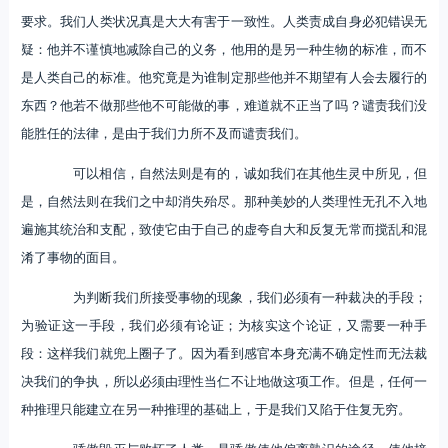
要求。我们人类状况真是大大有害于一致性。人类责成自身必犯错误无
疑：他并不谨慎地减除自己的义务，他用的是另一种生物的标准，而不
是人类自己的标准。他究竟是为谁制定那些他并不期望有人会去履行的
东西？他若不做那些他不可能做的事，难道就不正当了吗？谴责我们没
能胜任的法律，是由于我们力所不及而谴责我们。
可以相信，自然法则是有的，诚如我们在其他生灵中所见，但
是，自然法则在我们之中却消失殆尽。那种美妙的人类理性无孔不入地
遍施其统治和支配，致使它由于自己的虚夸自大和反复无常而搅乱和混
淆了事物的面目。
为判断我们所接受事物的现象，我们必须有一种裁决的手段；
为验证这一手段，我们必须有论证；为核实这个论证，又需要一种手
段：这样我们就兜上圈子了。因为看到感官本身充满不确定性而无法裁
决我们的争执，所以必须由理性当仁不让地做这项工作。但是，任何一
种推理只能建立在另一种推理的基础上，于是我们又陷于住复无穷。