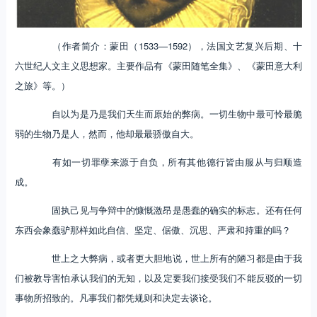
（作者简介：蒙田（1533—1592），法国文艺复兴后期、十
六世纪人文主义思想家。主要作品有《蒙田随笔全集》、《蒙田意大利
之旅》等。）
自以为是乃是我们天生而原始的弊病。一切生物中最可怜最脆
弱的生物乃是人，然而，他却最最骄傲自大。
有如一切罪孽来源于自负，所有其他德行皆由服从与归顺造
成。
固执己见与争辩中的慷慨激昂是愚蠢的确实的标志。还有任何
东西会象蠢驴那样如此自信、坚定、倨傲、沉思、严肃和持重的吗？
世上之大弊病，或者更大胆地说，世上所有的陋习都是由于我
们被教导害怕承认我们的无知，以及定要我们接受我们不能反驳的一切
事物所招致的。凡事我们都凭规则和决定去谈论。