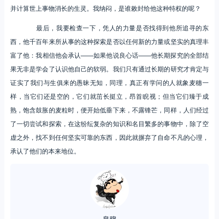
并计算世上事物消长的生灵。我纳闷，是谁敕封给他这种特权的呢？
最后，我要检查一下，凭人的力量是否找得到他所追寻的东
西，他千百年来所从事的这种探索是否以任何新的力量或坚实的真理丰
富了他：我相信他会承认——如果他说良心话——他长期探究的全部结
果无非是学会了认识他自己的软弱。我们只有通过长期的研究才肯定与
证实了我们与生俱来的愚昧无知，同理，真正有学问的人就象麦穗一
样，当它们还是空的，它们就茁长挺立，昂首睨视；但当它们臻于成
熟，饱含鼓胀的麦粒时，便开始低垂下来，不露锋芒，同样，人们经过
了一切尝试和探索，在这纷纭复杂的知识和名目繁多的事物中，除了空
虚之外，找不到任何坚实可靠的东西，因此就摒弃了自命不凡的心理，
承认了他们的本来地位。
泉穆