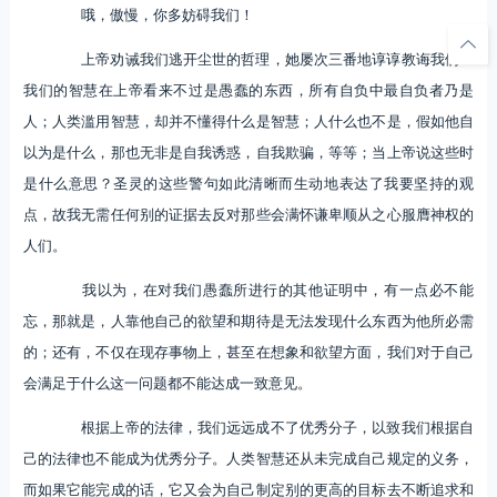
哦，傲慢，你多妨碍我们！
上帝劝诫我们逃开尘世的哲理，她屡次三番地谆谆教诲我们：
我们的智慧在上帝看来不过是愚蠢的东西，所有自负中最自负者乃是
人；人类滥用智慧，却并不懂得什么是智慧；人什么也不是，假如他自
以为是什么，那也无非是自我诱惑，自我欺骗，等等；当上帝说这些时
是什么意思？圣灵的这些警句如此清晰而生动地表达了我要坚持的观
点，故我无需任何别的证据去反对那些会满怀谦卑顺从之心服膺神权的
人们。
我以为，在对我们愚蠢所进行的其他证明中，有一点必不能
忘，那就是，人靠他自己的欲望和期待是无法发现什么东西为他所必需
的；还有，不仅在现存事物上，甚至在想象和欲望方面，我们对于自己
会满足于什么这一问题都不能达成一致意见。
根据上帝的法律，我们远远成不了优秀分子，以致我们根据自
己的法律也不能成为优秀分子。人类智慧还从未完成自己规定的义务，
而如果它能完成的话，它又会为自己制定别的更高的目标去不断追求和