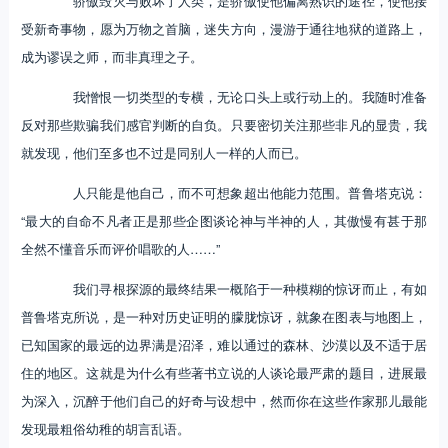
骄傲毁灭与败坏了人类，是骄傲使他偏离熟识的途径，使他接
受新奇事物，愿为万物之首脑，迷失方向，漫游于通往地狱的道路上，
成为谬误之师，而非真理之子。
我憎恨一切类型的专横，无论口头上或行动上的。我随时准备
反对那些欺骗我们感官判断的自负。只要密切关注那些非凡的显贵，我
就发现，他们至多也不过是同别人一样的人而已。
人只能是他自己，而不可想象超出他能力范围。普鲁塔克说：
“最大的自命不凡者正是那些企图谈论神与半神的人，其傲慢有甚于那
全然不懂音乐而评价唱歌的人……”
我们寻根探源的最终结果一概陷于一种模糊的惊讶而止，有如
普鲁塔克所说，是一种对历史证明的朦胧惊讶，就象在图表与地图上，
已知国家的最远的边界满是沼泽，难以通过的森林、沙漠以及不适于居
住的地区。这就是为什么有些著书立说的人谈论最严肃的题目，进展最
为深入，沉醉于他们自己的好奇与设想中，然而你在这些作家那儿最能
发现最粗俗幼稚的胡言乱语。