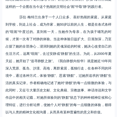
这样的一个企图在当今这个热闹的文明社会“闹”中取“静”的践行者。
莎拉·梅特兰出身于一个人口众多、喜好热闹的家庭。从家庭
到学校，到走上社会，成为作家，她50岁以前的人生，都是在各式各样
的“喧闹”中度过的。直到有一天，当她作为母亲，在为孩子哺乳的时
候，才第一次有了对静的体验。当这种体验日益扩大、日渐加深，乃至
占据了她的全部身心，浸润到她的灵魂深处的时候，她决心改变自己的
生活方式，远离“喧闹”，去过安静或“静默”的生活。为此，从2000年夏
天起，她开始了“追寻静默之旅”。《我自静默向纷华》就是她近10年间
深入荒原、孤岛、沙漠、高地，离群索居，孤独行走，在各种不同的环
境中，通过各种方式，体验“静默”、思索“静默”，过她所追求的“静默”生
活的真实记录。作者精确地记述了她对“静默”的每一点细微的体验，与
此同时，又征引大量历史文献、文化典籍、宗教故事、神话传说和文学
作品中的相关记载，对她所体验到的“静默”状态下的种种精神症候和心
理特征，进行分析论辨，使她个人对“静默”的每一点细微的体验，都得
以与人类的精神文化相沟通，从而具有某种普遍性的意义和价值。