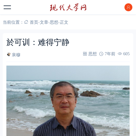
当前位置：
首页
-
文章
-
思想
-
正文
於可训：难得宁静
泉穆
思想
7年前
605