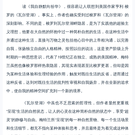
读《我自静默向纷华》，很容易让人联想到美国作家亨利·梭
罗的《瓦尔登湖》。事实上，作者也确实受到过梭罗和《瓦尔登湖》的
深刻影响。不同的是，梭罗到瓦尔登湖畔隐居，是为了实践他的超验主
义理想，他要在大自然的怀抱中过一种简朴自然的生活，在这种生活中
并通过这种生活，直接与万物之灵包括他心目中的上帝相沟通，以完善
自我，张扬独立自由的人格精神。按照以往的说法，这是资产阶级上升
时期的一种思想意识，代表了19世纪正在独立、成熟的美国精神。梅特
兰虽然也像梭罗那样热衷隐居，其现实表现甚至比梭罗更甚，但却是因
为某种生活体验和生理经验的作用，触发对既往生活的反省，进而通过
这种反省，达到对既往生活的批判性审视和自我扬弃，并在全新的追求
中，使自我的精神空间扩充到一个新的境界。
《瓦尔登湖》中虽也不乏思索的哲理性，但作者显然更重视
“呈现”生活的自然状态，让人的心灵在这种简朴自然的状态中，享受“超
灵”的静穆与自由。梅特兰所“呈现”的每一种自然景物、每一个生活场景
和生活细节，都无不指向某种体验和思考，并且最终是为着完成这种体