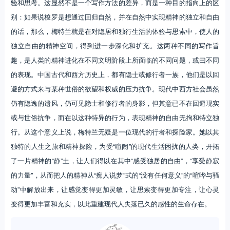
验和思考。这显然不是一个写作方法的差异，而是一种目的指向上的区
别：如果说梭罗是想通过回归自然，并在自然中实现精神的独立和自由
的话，那么，梅特兰就是在对隐居和独行生活的体验与思索中，使人的
独立自由的精神空间，得到进一步深化和扩充。这两种不同的写作旨
趣，是人类的精神进化在不同文明阶段上所面临的不同问题，或曰不同
的表现。中国古代和西方历史上，都有隐士或修行者一族，他们是以回
避的方式来与某种世俗的欲望和权威的压力抗争。现代中西方社会虽然
仍有隐逸的遗风，仍可见隐士和修行者的身影，但其意已不在回避现实
或与世俗抗争，而在以这种特异的行为，表现精神的自由无拘和特立独
行。从这个意义上说，梅特兰无疑是一位现代的行者和探险家。她以其
独特的人生之旅和精神探险，为受“喧闹”的现代生活困扰的人类，开拓
了一片精神的“静”土，让人们得以在其中“感受独居的自由”，“享受静寂
的力量”，从而把人的精神从“痴人说梦”式的“没有任何意义”的“喧哗与骚
动”中解放出来，让感觉变得更加灵敏，让思索变得更加专注，让心灵
变得更加丰富和充实，以此重建现代人失落已久的感性的生命存在。