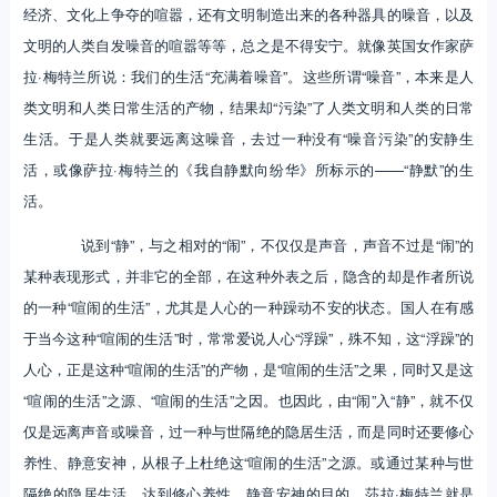
经济、文化上争夺的喧嚣，还有文明制造出来的各种器具的噪音，以及
文明的人类自发噪音的喧嚣等等，总之是不得安宁。就像英国女作家萨
拉·梅特兰所说：我们的生活“充满着噪音”。这些所谓“噪音”，本来是人
类文明和人类日常生活的产物，结果却“污染”了人类文明和人类的日常
生活。于是人类就要远离这噪音，去过一种没有“噪音污染”的安静生
活，或像萨拉·梅特兰的《我自静默向纷华》所标示的——“静默”的生
活。
说到“静”，与之相对的“闹”，不仅仅是声音，声音不过是“闹”的
某种表现形式，并非它的全部，在这种外表之后，隐含的却是作者所说
的一种“喧闹的生活”，尤其是人心的一种躁动不安的状态。国人在有感
于当今这种“喧闹的生活”时，常常爱说人心“浮躁”，殊不知，这“浮躁”的
人心，正是这种“喧闹的生活”的产物，是“喧闹的生活”之果，同时又是这
“喧闹的生活”之源、“喧闹的生活”之因。也因此，由“闹”入“静”，就不仅
仅是远离声音或噪音，过一种与世隔绝的隐居生活，而是同时还要修心
养性、静意安神，从根子上杜绝这“喧闹的生活”之源。或通过某种与世
隔绝的隐居生活，达到修心养性、静意安神的目的。莎拉·梅特兰就是