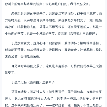
数树上的蝉声与水里的蛙声；但热闹是它们的，我什么也没有。
忽然想起采莲的事情来了。采莲是江南的旧俗，似乎很早就有，而
六朝时为盛；从诗歌里可以约略知道。采莲的是少年的女子，她们是荡
着小船，唱着艳歌去的。采莲人不用说很多，还有看采莲的人。那是一
个热闹的季节，也是一个风流的季节。梁元帝《采莲赋》里说得好：
于是妖童媛女，荡舟心许；鷁首徐回，兼传羽杯；欋将移而藻挂，
船欲动而萍开。尔其纤腰束素，迁延顾步；夏始春余，叶嫩花初，恐沾
裳而浅笑，畏倾船而敛裾。
可见当时嬉游的光景了。这真是有趣的事，可惜我们现在早已无福
消受了。
于是又记起《西洲曲》里的句子：
采莲南塘秋，莲花过人头；低头弄莲子，莲子清如水。今晚若有采
莲人，这儿的莲花也算得过人头了；只不见一些流水的影子，是不行
的。这令我到底惦着江南了。——这样想着，猛一抬头，不觉已是自己