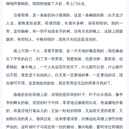
糊地哼着眠歌。我悄悄地披了大衫，带上门出去。
沿着荷塘，是一条曲折的小煤屑路。这是一条幽僻的路；白天也少
人走，夜晚更加寂寞。荷塘四面，长着许多树，蓊蓊郁郁的。路的一
旁，是些杨柳，和一些不知道名字的树。没有月光的晚上，这路上阴森
森的，有些怕人。今晚却很好，虽然月光也还是淡淡的。
路上只我一个人，背着手踱着。这一片天地好像是我的；我也像超
出了平常的自己，到了另一世界里。我爱热闹，也爱冷静；爱群居，也
爱独处。像今晚上，一个人在这苍茫的月下，什么都可以想，什么都可
以不想，便觉是个自由的人。白天里一定要做的事，一定要说的话，现
在都可不理。这是独处的妙处，我且受用这无边的荷香月色好了。
曲曲折折的荷塘上面，弥望的是田田的叶子。叶子出水很高，像亭
亭的舞女的裙。层层的叶子中间，零星地点缀着些白花，有袅娜地开着
的，有羞涩地打着朵儿的；正如一粒粒的明珠，又如碧天里的星星，又
如刚出浴的美人。微风过处，送来缕缕清香，仿佛远处高楼上渺茫的歌
声似的。这时候叶子与花也有一丝的颤动，像闪电般，霎时传过荷塘的