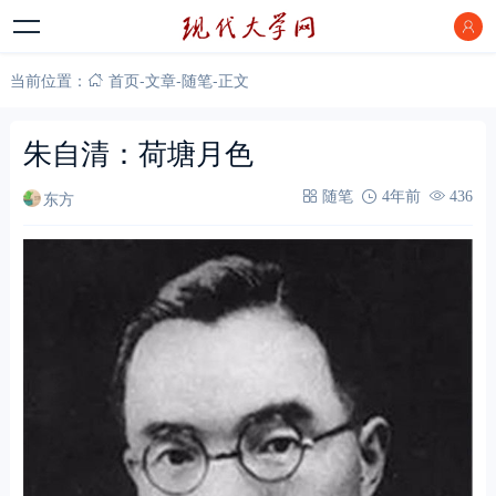
当前位置：
首页
-
文章
-
随笔
-
正文
朱自清：荷塘月色
东方
随笔
4年前
436