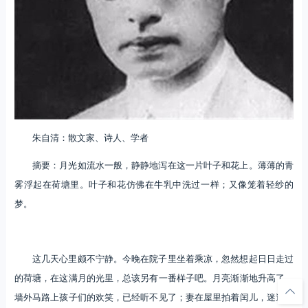
朱自清：散文家、诗人、学者
摘要：月光如流水一般，静静地泻在这一片叶子和花上。薄薄的青
雾浮起在荷塘里。叶子和花仿佛在牛乳中洗过一样；又像笼着轻纱的
梦。
这几天心里颇不宁静。今晚在院子里坐着乘凉，忽然想起日日走过
的荷塘，在这满月的光里，总该另有一番样子吧。月亮渐渐地升高了，
墙外马路上孩子们的欢笑，已经听不见了；妻在屋里拍着闰儿，迷迷糊