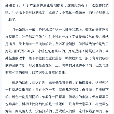
那边去了。叶子本是肩并肩密密地挨着，这便宛然有了一道凝碧的波
痕。叶子底下是脉脉的流水，遮住了，不能见一些颜色；而叶子却更见
风致了。
月光如流水一般，静静地泻在这一片叶子和花上。薄薄的青雾浮起
在荷塘里。叶子和花仿佛在牛乳中洗过一样；又像笼着轻纱的梦。虽然
是满月，天上却有一层淡淡的云，所以不能朗照；但我以为这恰是到了
好处--酣眠固不可少，小睡也别有风味的。月光是隔了树照过来的，高
处丛生的灌木，落下参差的斑驳的黑影，峭楞楞如鬼一般；弯弯的杨柳
的稀疏的倩影，却又像是画在荷叶上。塘中的月色并不均匀；但光与影
有着和谐的旋律，如梵婀玲上奏着的名曲。
荷塘的四面，远远近近，高高低低都是树，而杨柳最多。这些树将
一片荷塘重重围住；只在小路一旁，漏着几段空隙，像是特为月光留下
的。树色一例是阴阴的，乍看像一团烟雾；但杨柳的丰姿，便在烟雾里
也辨得出。树梢上隐隐约约的是一带远山，只有些大意罢了。树缝里也
漏着一两点路灯光，没精打采的，是渴睡人的眼。这时候最热闹的，要